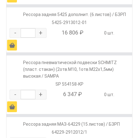
Рессора задняя 5425 дополнит. (6 листов) / БЗРП
5425-2913012-01
-
+
16 806 ₽
0 шт.
Ä
Рессора пневматической подвески SCHMITZ
(пласт. стакан) (2отв.M10, 1отв.M22х1,5мм)
высокая / SAMPA
SP 554158-KP
-
+
6 347 ₽
0 шт.
Ä
Рессора задняя МАЗ-64229 (15 листов) / БЗРП
64229-2912012/1