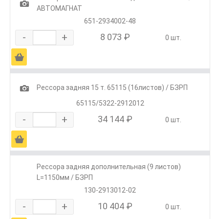
1
АВТОМАГНАТ
651-2934002-48
-
+
8 073 ₽
0 шт.
Ä
1
Рессора задняя 15 т. 65115 (16листов) / БЗРП
65115/5322-2912012
-
+
34 144 ₽
0 шт.
Ä
Рессора задняя дополнительная (9 листов)
L=1150мм / БЗРП
130-2913012-02
-
+
10 404 ₽
0 шт.