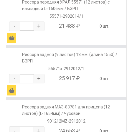
Рессора передняя УРАЛ 55571 (12 листов) с
накладкой L=1606мм / БЗРП
55571-2902014/1
-
+
21 488 ₽
0 шт.
Ä
Рессора задняя (9 листов) 18 мм. (длина 1550) /
БЗРП
55571х-2912012/1
-
+
25 917 ₽
0 шт.
Ä
Рессора задняя МАЗ-83781 для прицепа (12
листов) (L-1654мм) / Чусовой
901212MZ-2912012
-
+
24 653 ₽
0 шт.