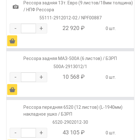
Рессора задняя 13т. Евро (9 листов/18мм толщина)
1
/ НПФ Рессора
55111-2912012-02 / NPF00887
-
+
22 920 ₽
0 шт.
Ä
Рессора задняя МАЗ-500А (6 листов) / БЗРП
500А-2913012/1
-
+
10 568 ₽
0 шт.
Ä
Рессора передняя 6520 (12 листов) (L-1940мм)
накладное ушко / БЗРП
6520-2902012-30
-
+
43 105 ₽
0 шт.