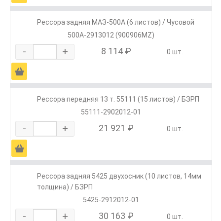
Рессора задняя МАЗ-500А (6 листов) / Чусовой
500А-2913012 (900906MZ)
-
+
8 114 ₽
0 шт.
Ä
Рессора передняя 13 т. 55111 (15 листов) / БЗРП
55111-2902012-01
-
+
21 921 ₽
0 шт.
Ä
Рессора задняя 5425 двухосник (10 листов, 14мм
толщина) / БЗРП
5425-2912012-01
-
+
30 163 ₽
0 шт.