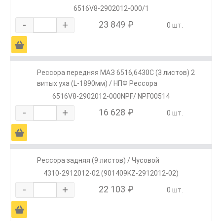
6516V8-2902012-000/1
-
+
23 849 ₽
0 шт.
Ä
Рессора передняя МАЗ 6516,6430С (3 листов) 2
витых уха (L-1890мм) / НПФ Рессора
6516V8-2902012-000NPF/ NPF00514
-
+
16 628 ₽
0 шт.
Ä
Рессора задняя (9 листов) / Чусовой
4310-2912012-02 (901409KZ-2912012-02)
-
+
22 103 ₽
0 шт.
Ä