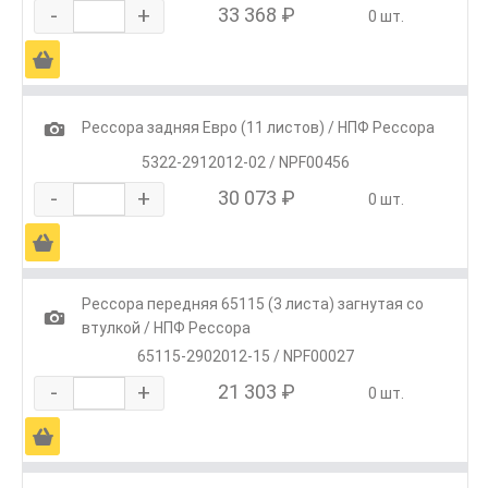
-
+
33 368 ₽
0 шт.
Ä
1
Рессора задняя Евро (11 листов) / НПФ Рессора
5322-2912012-02 / NPF00456
-
+
30 073 ₽
0 шт.
Ä
Рессора передняя 65115 (3 листа) загнутая со
1
втулкой / НПФ Рессора
65115-2902012-15 / NPF00027
-
+
21 303 ₽
0 шт.
Ä