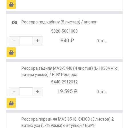
Ä
1
Рессора под кабину (5 листов) / аналог
5320-5001080
-
+
840 ₽
0 шт.
Ä
Рессора задняя МАЗ-5440 (4 листов) (L-1930мм, с
витым ушком) / НПФ Рессора
5440-2912012
-
+
19 595 ₽
0 шт.
Ä
Рессора передняя МАЗ 6516, 6430С (3 листов) 2
витых уха (L-1890мм) с втулкой / БЗРП