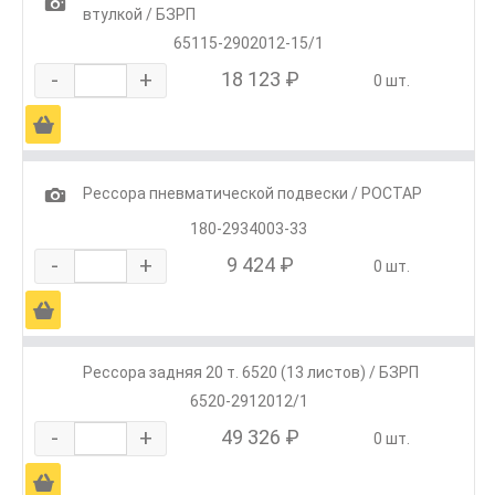
1
втулкой / БЗРП
65115-2902012-15/1
-
+
18 123 ₽
0 шт.
Ä
1
Рессора пневматической подвески / РОСТАР
180-2934003-33
-
+
9 424 ₽
0 шт.
Ä
Рессора задняя 20 т. 6520 (13 листов) / БЗРП
6520-2912012/1
-
+
49 326 ₽
0 шт.
Ä