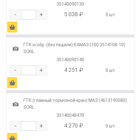
35140090130
-
+
5 038 ₽
0 шт.
Ä
ГТК н/обр. (без педали) КАМАЗ (100.3514108-10)
1
SORL
35140090140
-
+
4 251 ₽
0 шт.
Ä
ГТК (главный тормозной кран) МАЗ (4613190080)
1
SORL
35140048470
-
+
4 270 ₽
0 шт.
Ä