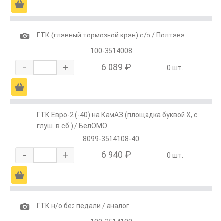
Ä
1
ГТК (главный тормозной кран) с/о / Полтава
100-3514008
-
+
6 089 ₽
0 шт.
Ä
ГТК Евро-2 (-40) на КамАЗ (площадка буквой Х, с
глуш. в сб.) / БелОМО
8099-3514108-40
-
+
6 940 ₽
0 шт.
Ä
1
ГТК н/о без педали / аналог