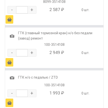
8099-3514108
-
+
2 587 ₽
0 шт.
Ä
ГТК (главный тормозной кран) н/о без педали
1
(завод) ремонт
100-3514108
-
+
2 949 ₽
0 шт.
Ä
1
ГТК н/о с педалью / ZTD
100-3514108
-
+
1 993 ₽
0 шт.
Ä