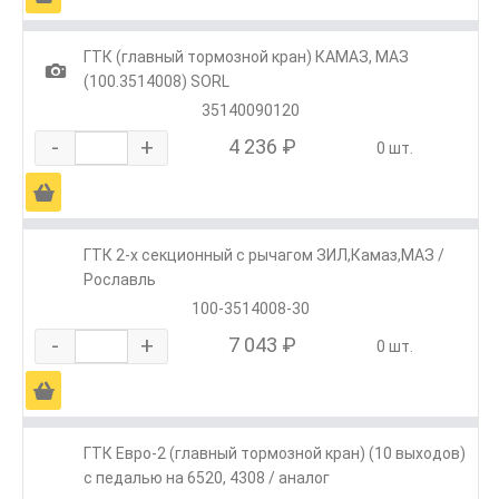
ГТК (главный тормозной кран) КАМАЗ, МАЗ
1
(100.3514008) SORL
35140090120
-
+
4 236 ₽
0 шт.
Ä
ГТК 2-х секционный с рычагом ЗИЛ,Камаз,МАЗ /
Рославль
100-3514008-30
-
+
7 043 ₽
0 шт.
Ä
ГТК Евро-2 (главный тормозной кран) (10 выходов)
с педалью на 6520, 4308 / аналог