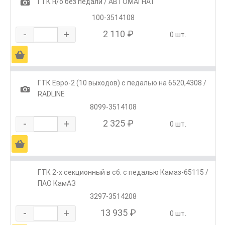
1
ГТК н/о без педали / АВТОМАГНАТ
100-3514108
-
+
2 110 ₽
0 шт.
Ä
ГТК Евро-2 (10 выходов) с педалью на 6520,4308 /
1
RADLINE
8099-3514108
-
+
2 325 ₽
0 шт.
Ä
ГТК 2-х секционный в сб. с педалью Камаз-65115 /
ПАО КамАЗ
3297-3514208
-
+
13 935 ₽
0 шт.