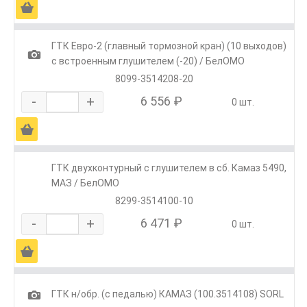
Ä
ГТК Евро-2 (главный тормозной кран) (10 выходов)
1
с встроенным глушителем (-20) / БелОМО
8099-3514208-20
-
+
6 556 ₽
0 шт.
Ä
ГТК двухконтурный с глушителем в сб. Камаз 5490,
МАЗ / БелОМО
8299-3514100-10
-
+
6 471 ₽
0 шт.
Ä
1
ГТК н/обр. (с педалью) КАМАЗ (100.3514108) SORL