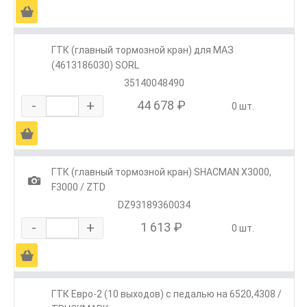
Ä
ГТК (главный тормозной кран) для МАЗ
(4613186030) SORL
35140048490
-
+
44 678 ₽
0 шт.
Ä
ГТК (главный тормозной кран) SHACMAN X3000,
1
F3000 / ZTD
DZ93189360034
-
+
1 613 ₽
0 шт.
Ä
ГТК Евро-2 (10 выходов) с педалью на 6520,4308 /