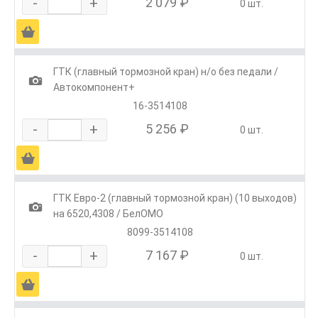
-
+
2 079 ₽
0 шт.
Ä
ГТК (главный тормозной кран) н/о без педали /
1
Автокомпонент+
16-3514108
-
+
5 256 ₽
0 шт.
Ä
ГТК Евро-2 (главный тормозной кран) (10 выходов)
1
на 6520,4308 / БелОМО
8099-3514108
-
+
7 167 ₽
0 шт.
Ä