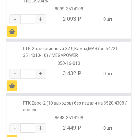
TRUCKMARK
8099-3514108
-
+
2 093 ₽
0 шт.
Ä
ГТК 2-х секционный ЗИЛ,Камаз,МАЗ (ан.64221-
3514010-10) / MEGAPOWER
350-16-010
-
+
3 432 ₽
0 шт.
Ä
ГТК Евро-2 (10 выходов) без педали на 6520,4308 /
аналог
8648-3514108
-
+
2 449 ₽
0 шт.