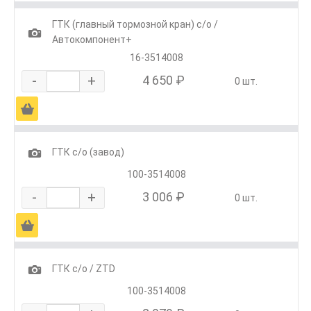
ГТК (главный тормозной кран) с/о /
1
Автокомпонент+
16-3514008
-
+
4 650 ₽
0 шт.
Ä
1
ГТК с/о (завод)
100-3514008
-
+
3 006 ₽
0 шт.
Ä
1
ГТК с/о / ZTD
100-3514008