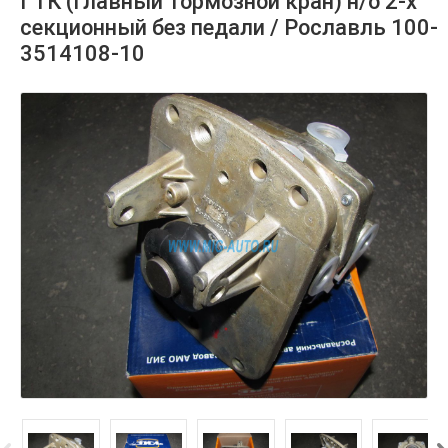
ГТК (главный тормозной кран) н/о 2-х
секционный без педали / Рославль 100-
3514108-10