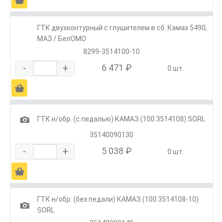
ГТК двухконтурный с глушителем в сб. Камаз 5490,
МАЗ / БелОМО
8299-3514100-10
-
+
6 471 ₽
0 шт.
Ä
1
ГТК н/обр. (с педалью) КАМАЗ (100.3514108) SORL
35140090130
-
+
5 038 ₽
0 шт.
Ä
ГТК н/обр. (без педали) КАМАЗ (100.3514108-10)
1
SORL