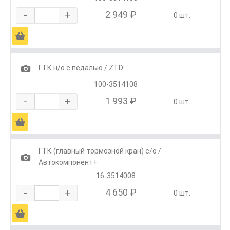
-
+
2 949 ₽
0 шт.
Ä
1
ГТК н/о с педалью / ZTD
100-3514108
-
+
1 993 ₽
0 шт.
Ä
ГТК (главный тормозной кран) с/о /
1
Автокомпонент+
16-3514008
-
+
4 650 ₽
0 шт.
Ä