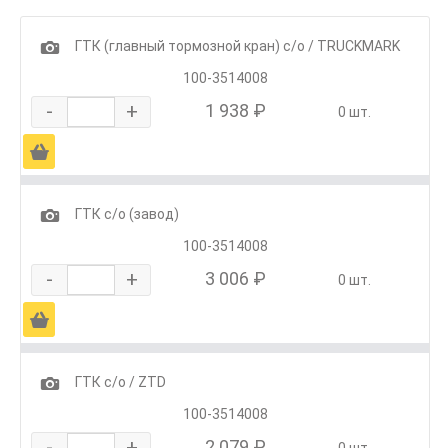
1
ГТК (главный тормозной кран) с/о / TRUCKMARK
100-3514008
-
+
1 938 ₽
0 шт.
Ä
1
ГТК с/о (завод)
100-3514008
-
+
3 006 ₽
0 шт.
Ä
1
ГТК с/о / ZTD
100-3514008
-
+
2 079 ₽
0 шт.