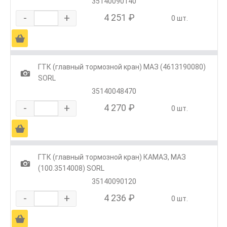
35140090140
-
+
4 251 ₽
0 шт.
Ä
ГТК (главный тормозной кран) МАЗ (4613190080)
1
SORL
35140048470
-
+
4 270 ₽
0 шт.
Ä
ГТК (главный тормозной кран) КАМАЗ, МАЗ
1
(100.3514008) SORL
35140090120
-
+
4 236 ₽
0 шт.
Ä