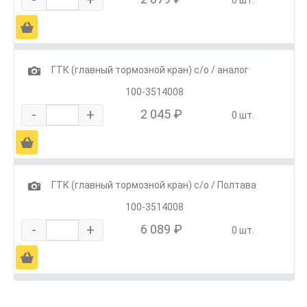
Ä
1
ГТК (главный тормозной кран) с/о / аналог
100-3514008
-
+
2 045 ₽
0 шт.
Ä
1
ГТК (главный тормозной кран) с/о / Полтава
100-3514008
-
+
6 089 ₽
0 шт.
Ä