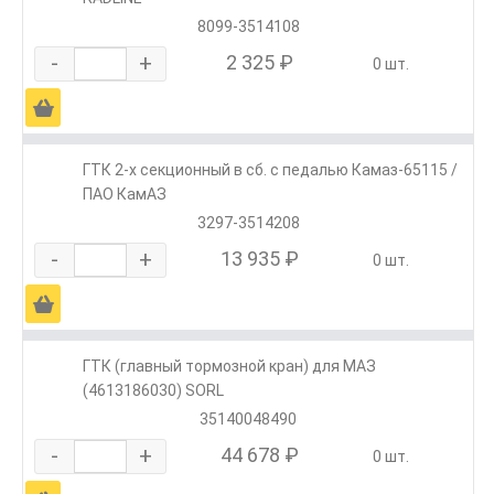
8099-3514108
-
+
2 325 ₽
0 шт.
Ä
ГТК 2-х секционный в сб. с педалью Камаз-65115 /
ПАО КамАЗ
3297-3514208
-
+
13 935 ₽
0 шт.
Ä
ГТК (главный тормозной кран) для МАЗ
(4613186030) SORL
35140048490
-
+
44 678 ₽
0 шт.