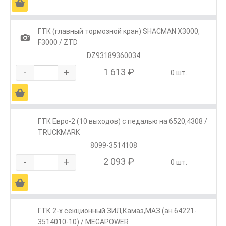
Ä
ГТК (главный тормозной кран) SHACMAN X3000,
1
F3000 / ZTD
DZ93189360034
-
+
1 613 ₽
0 шт.
Ä
ГТК Евро-2 (10 выходов) с педалью на 6520,4308 /
TRUCKMARK
8099-3514108
-
+
2 093 ₽
0 шт.
Ä
ГТК 2-х секционный ЗИЛ,Камаз,МАЗ (ан.64221-
3514010-10) / MEGAPOWER