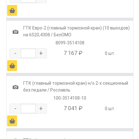
Ä
ГТК Евро-2 (главный тормозной кран) (10 выходов)
1
на 6520,4308 / БелОМО
8099-3514108
-
+
7 167 ₽
0 шт.
Ä
ГТК (главный тормозной кран) н/о 2-х секционный
1
без педали / Рославль
100-3514108-10
-
+
7 041 ₽
0 шт.
Ä