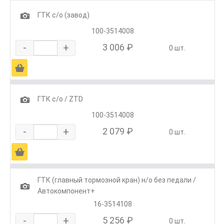
1
ГТК с/о (завод)
100-3514008
-
+
3 006 ₽
0 шт.
Ä
1
ГТК с/о / ZTD
100-3514008
-
+
2 079 ₽
0 шт.
Ä
ГТК (главный тормозной кран) н/о без педали /
1
Автокомпонент+
16-3514108
-
+
5 256 ₽
0 шт.