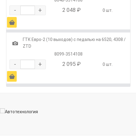
-
+
2 048 ₽
0 шт.
Ä
ГТК Евро-2 (10 выходов) с педалью на 6520, 4308 /
1
ZTD
8099-3514108
-
+
2 095 ₽
0 шт.
Ä