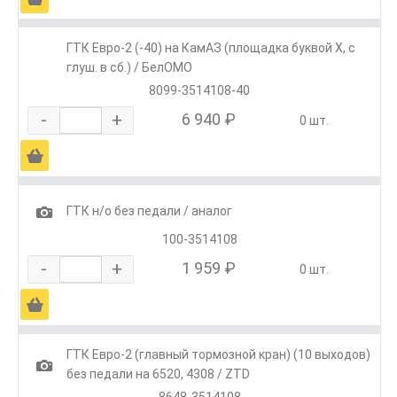
ГТК Евро-2 (-40) на КамАЗ (площадка буквой Х, с
глуш. в сб.) / БелОМО
8099-3514108-40
-
+
6 940 ₽
0 шт.
Ä
1
ГТК н/о без педали / аналог
100-3514108
-
+
1 959 ₽
0 шт.
Ä
ГТК Евро-2 (главный тормозной кран) (10 выходов)
1
без педали на 6520, 4308 / ZTD
8648-3514108