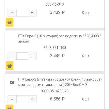
350-16-010
-
+
3 432 ₽
0 шт.
Ä
ГТК Евро-2 (10 выходов) без педали на 6520,4308 /
аналог
8648-3514108
-
+
2 449 ₽
0 шт.
Ä
ГТК Евро-2 (главный тормозной кран) (10 выходов)
1
с встроенным глушителем (-20) / БелОМО
8099-3514208-20
-
+
6 556 ₽
0 шт.
Ä