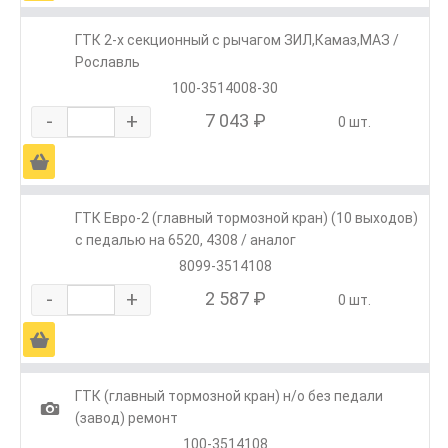
ГТК 2-х секционный с рычагом ЗИЛ,Камаз,МАЗ /
Рославль
100-3514008-30
-
+
7 043 ₽
0 шт.
Ä
ГТК Евро-2 (главный тормозной кран) (10 выходов)
с педалью на 6520, 4308 / аналог
8099-3514108
-
+
2 587 ₽
0 шт.
Ä
ГТК (главный тормозной кран) н/о без педали
1
(завод) ремонт
100-3514108