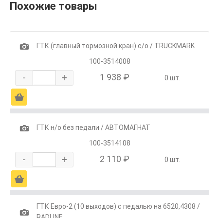
Похожие товары
1
ГТК (главный тормозной кран) с/о / TRUCKMARK
100-3514008
-
+
1 938 ₽
0 шт.
Ä
1
ГТК н/о без педали / АВТОМАГНАТ
100-3514108
-
+
2 110 ₽
0 шт.
Ä
ГТК Евро-2 (10 выходов) с педалью на 6520,4308 /
1
RADLINE