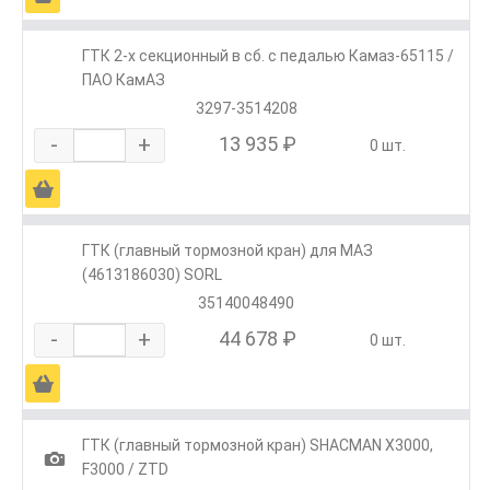
ГТК 2-х секционный в сб. с педалью Камаз-65115 /
ПАО КамАЗ
3297-3514208
-
+
13 935 ₽
0 шт.
Ä
ГТК (главный тормозной кран) для МАЗ
(4613186030) SORL
35140048490
-
+
44 678 ₽
0 шт.
Ä
ГТК (главный тормозной кран) SHACMAN X3000,
1
F3000 / ZTD