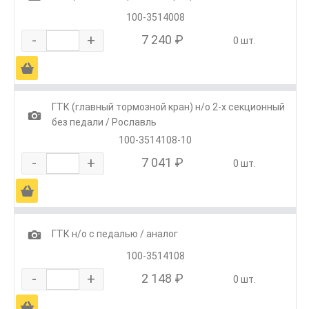
100-3514008
-
+
7 240 ₽
0 шт.
Ä
ГТК (главный тормозной кран) н/о 2-х секционный
1
без педали / Рославль
100-3514108-10
-
+
7 041 ₽
0 шт.
Ä
1
ГТК н/о с педалью / аналог
100-3514108
-
+
2 148 ₽
0 шт.
Ä