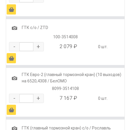
Ä
1
ГТК с/о / ZTD
100-3514008
-
+
2 079 ₽
0 шт.
Ä
ГТК Евро-2 (главный тормозной кран) (10 выходов)
1
на 6520,4308 / БелОМО
8099-3514108
-
+
7 167 ₽
0 шт.
Ä
1
ГТК (главный тормозной кран) с/о / Рославль