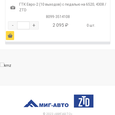
ГТК Евро-2 (10 выходов) с педалью на 6520, 4308 /
1
ZTD
8099-3514108
-
+
2 095 ₽
0 шт.
Ä
© 2023 «МИГ-АВТО»