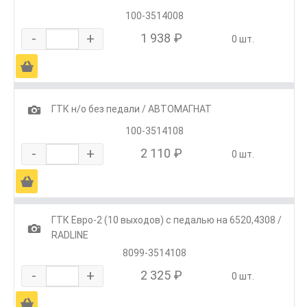
100-3514008
-
+
1 938 ₽
0 шт.
Ä
1
ГТК н/о без педали / АВТОМАГНАТ
100-3514108
-
+
2 110 ₽
0 шт.
Ä
ГТК Евро-2 (10 выходов) с педалью на 6520,4308 /
1
RADLINE
8099-3514108
-
+
2 325 ₽
0 шт.
Ä