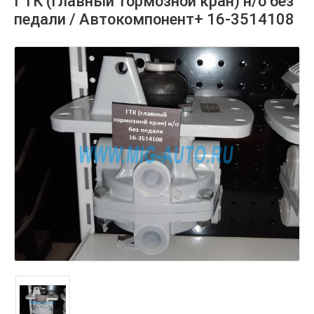
ГТК (главный тормозной кран) н/о без
педали / Автокомпонент+ 16-3514108