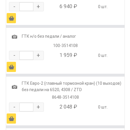
-
+
6 940 ₽
0 шт.
Ä
1
ГТК н/о без педали / аналог
100-3514108
-
+
1 959 ₽
0 шт.
Ä
ГТК Евро-2 (главный тормозной кран) (10 выходов)
1
без педали на 6520, 4308 / ZTD
8648-3514108
-
+
2 048 ₽
0 шт.
Ä