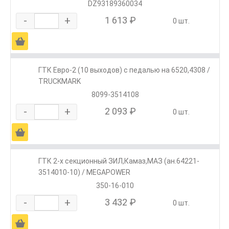
DZ93189360034
-
+
1 613 ₽
0 шт.
Ä
ГТК Евро-2 (10 выходов) с педалью на 6520,4308 /
TRUCKMARK
8099-3514108
-
+
2 093 ₽
0 шт.
Ä
ГТК 2-х секционный ЗИЛ,Камаз,МАЗ (ан.64221-
3514010-10) / MEGAPOWER
350-16-010
-
+
3 432 ₽
0 шт.
Ä