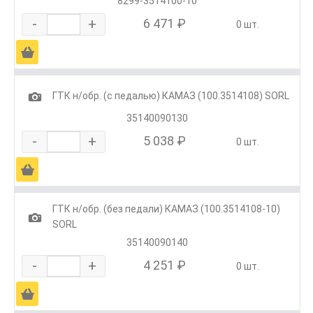
8299-3514100-10
-
+
6 471 ₽
0 шт.
Ä
1
ГТК н/обр. (с педалью) КАМАЗ (100.3514108) SORL
35140090130
-
+
5 038 ₽
0 шт.
Ä
ГТК н/обр. (без педали) КАМАЗ (100.3514108-10)
1
SORL
35140090140
-
+
4 251 ₽
0 шт.
Ä