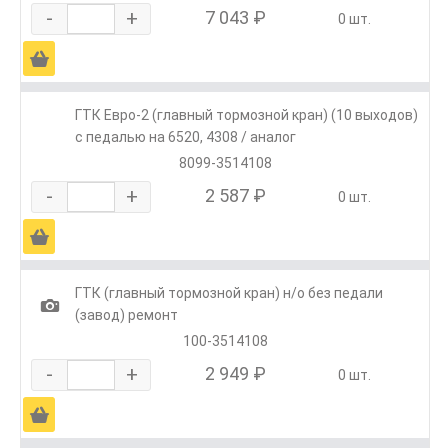
-
+
7 043 ₽
0 шт.
Ä
ГТК Евро-2 (главный тормозной кран) (10 выходов)
с педалью на 6520, 4308 / аналог
8099-3514108
-
+
2 587 ₽
0 шт.
Ä
ГТК (главный тормозной кран) н/о без педали
1
(завод) ремонт
100-3514108
-
+
2 949 ₽
0 шт.
Ä