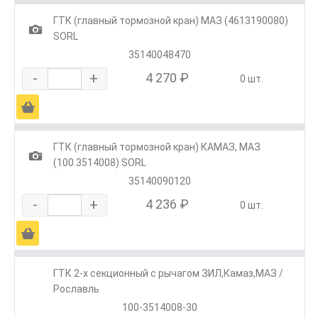
ГТК (главный тормозной кран) МАЗ (4613190080)
1
SORL
35140048470
-
+
4 270 ₽
0 шт.
Ä
ГТК (главный тормозной кран) КАМАЗ, МАЗ
1
(100.3514008) SORL
35140090120
-
+
4 236 ₽
0 шт.
Ä
ГТК 2-х секционный с рычагом ЗИЛ,Камаз,МАЗ /
Рославль
100-3514008-30