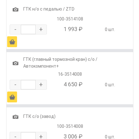
1
ГТК н/о с педалью / ZTD
100-3514108
-
+
1 993 ₽
0 шт.
Ä
ГТК (главный тормозной кран) с/о /
1
Автокомпонент+
16-3514008
-
+
4 650 ₽
0 шт.
Ä
1
ГТК с/о (завод)
100-3514008
-
+
3 006 ₽
0 шт.