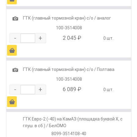
1
ГТК (главный тормозной кран) с/о / аналог
100-3514008
-
+
2 045 ₽
0 шт.
Ä
1
ГТК (главный тормозной кран) с/о / Полтава
100-3514008
-
+
6 089 ₽
0 шт.
Ä
ГТК Евро-2 (-40) на КамАЗ (площадка буквой Х, с
глуш. в сб.) / БелОМО
8099-3514108-40