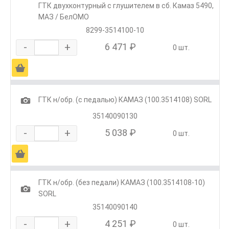
ГТК двухконтурный с глушителем в сб. Камаз 5490,
МАЗ / БелОМО
8299-3514100-10
-
+
6 471 ₽
0 шт.
Ä
1
ГТК н/обр. (с педалью) КАМАЗ (100.3514108) SORL
35140090130
-
+
5 038 ₽
0 шт.
Ä
ГТК н/обр. (без педали) КАМАЗ (100.3514108-10)
1
SORL
35140090140
-
+
4 251 ₽
0 шт.