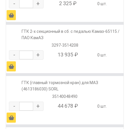
-
+
2 325 ₽
0 шт.
Ä
ГТК 2-х секционный в сб. с педалью Камаз-65115 /
ПАО КамАЗ
3297-3514208
-
+
13 935 ₽
0 шт.
Ä
ГТК (главный тормозной кран) для МАЗ
(4613186030) SORL
35140048490
-
+
44 678 ₽
0 шт.
Ä