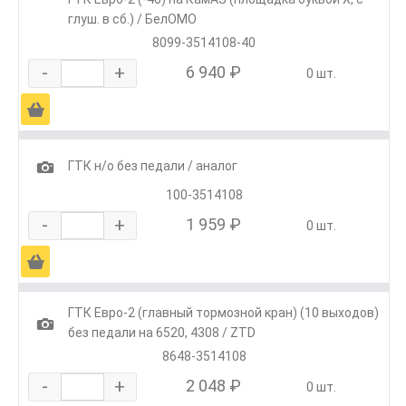
глуш. в сб.) / БелОМО
8099-3514108-40
-
+
6 940 ₽
0 шт.
Ä
1
ГТК н/о без педали / аналог
100-3514108
-
+
1 959 ₽
0 шт.
Ä
ГТК Евро-2 (главный тормозной кран) (10 выходов)
1
без педали на 6520, 4308 / ZTD
8648-3514108
-
+
2 048 ₽
0 шт.