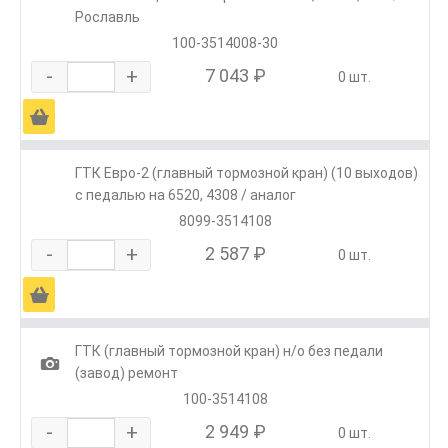
Рославль
100-3514008-30
-
+
7 043 ₽
0 шт.
Ä
ГТК Евро-2 (главный тормозной кран) (10 выходов)
с педалью на 6520, 4308 / аналог
8099-3514108
-
+
2 587 ₽
0 шт.
Ä
ГТК (главный тормозной кран) н/о без педали
1
(завод) ремонт
100-3514108
-
+
2 949 ₽
0 шт.