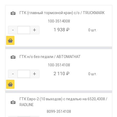
1
ГТК (главный тормозной кран) с/о / TRUCKMARK
100-3514008
-
+
1 938 ₽
0 шт.
Ä
1
ГТК н/о без педали / АВТОМАГНАТ
100-3514108
-
+
2 110 ₽
0 шт.
Ä
ГТК Евро-2 (10 выходов) с педалью на 6520,4308 /
1
RADLINE
8099-3514108