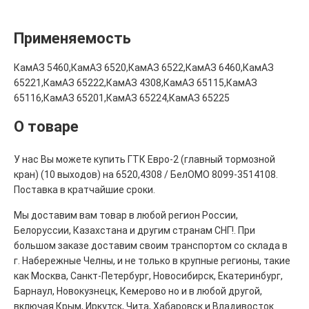
Применяемость
КамАЗ 5460,КамАЗ 6520,КамАЗ 6522,КамАЗ 6460,КамАЗ
65221,КамАЗ 65222,КамАЗ 4308,КамАЗ 65115,КамАЗ
65116,КамАЗ 65201,КамАЗ 65224,КамАЗ 65225
О товаре
У нас Вы можете купить ГТК Евро-2 (главный тормозной
кран) (10 выходов) на 6520,4308 / БелОМО 8099-3514108.
Поставка в кратчайшие сроки.
Мы доставим вам товар в любой регион России,
Белоруссии, Казахстана и другим странам СНГ!. При
большом заказе доставим своим транспортом со склада в
г. Набережные Челны, и не только в крупные регионы, такие
как Москва, Санкт-Петербург, Новосибирск, Екатеринбург,
Барнаул, Новокузнецк, Кемерово но и в любой другой,
включая Крым, Иркутск, Чита, Хабаровск и Владивосток.