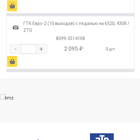
Ä
ГТК Евро-2 (10 выходов) с педалью на 6520, 4308 /
1
ZTD
8099-3514108
-
+
2 095 ₽
0 шт.
Ä