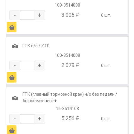
100-3514008
-
+
3 006 ₽
0 шт.
Ä
1
ГТК с/о / ZTD
100-3514008
-
+
2 079 ₽
0 шт.
Ä
ГТК (главный тормозной кран) н/о без педали /
1
Автокомпонент+
16-3514108
-
+
5 256 ₽
0 шт.
Ä