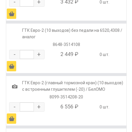
-
+
3 432 ₽
0 шт.
Ä
ГТК Евро-2 (10 выходов) без педали на 6520,4308 /
аналог
8648-3514108
-
+
2 449 ₽
0 шт.
Ä
ГТК Евро-2 (главный тормозной кран) (10 выходов)
1
с встроенным глушителем (-20) / БелОМО
8099-3514208-20
-
+
6 556 ₽
0 шт.
Ä