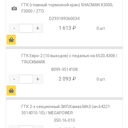
ГТК (главный тормозной кран) SHACMAN X3000,
1
F3000 / ZTD
DZ93189360034
-
+
1 613 ₽
0 шт.
Ä
ГТК Евро-2 (10 выходов) с педалью на 6520,4308 /
TRUCKMARK
8099-3514108
-
+
2 093 ₽
0 шт.
Ä
ГТК 2-х секционный ЗИЛ,Камаз,МАЗ (ан.64221-
3514010-10) / MEGAPOWER
350-16-010