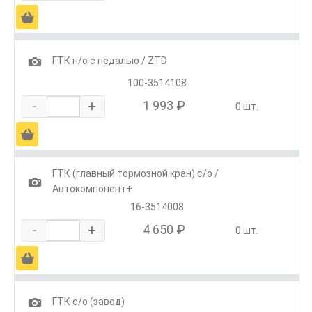
Ä
1
ГТК н/о с педалью / ZTD
100-3514108
-
+
1 993 ₽
0 шт.
Ä
ГТК (главный тормозной кран) с/о /
1
Автокомпонент+
16-3514008
-
+
4 650 ₽
0 шт.
Ä
1
ГТК с/о (завод)