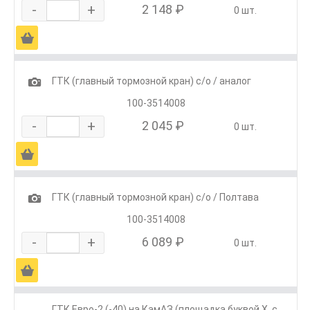
-
+
2 148 ₽
0 шт.
Ä
1
ГТК (главный тормозной кран) с/о / аналог
100-3514008
-
+
2 045 ₽
0 шт.
Ä
1
ГТК (главный тормозной кран) с/о / Полтава
100-3514008
-
+
6 089 ₽
0 шт.
Ä
ГТК Евро-2 (-40) на КамАЗ (площадка буквой Х, с