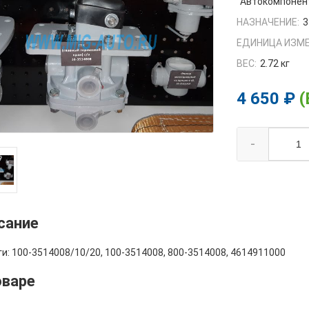
Автокомпонент
НАЗНАЧЕНИЕ:
3
ЕДИНИЦА ИЗМЕ
ВЕС:
2.72 кг
4 650 ₽
(
-
сание
и: 100-3514008/10/20, 100-3514008, 800-3514008, 4614911000
оваре