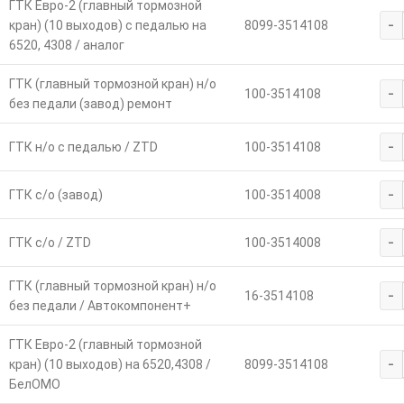
ГТК Евро-2 (главный тормозной
-
кран) (10 выходов) с педалью на
8099-3514108
6520, 4308 / аналог
ГТК (главный тормозной кран) н/о
-
100-3514108
без педали (завод) ремонт
-
ГТК н/о с педалью / ZTD
100-3514108
-
ГТК с/о (завод)
100-3514008
-
ГТК с/о / ZTD
100-3514008
ГТК (главный тормозной кран) н/о
-
16-3514108
без педали / Автокомпонент+
ГТК Евро-2 (главный тормозной
-
кран) (10 выходов) на 6520,4308 /
8099-3514108
БелОМО