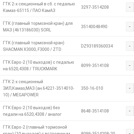
ГТК 2-х секционный в сб. с педалью
-
3297-3514208
Камаз-65115 / ПАО КамАЗ
ГТК (главный тормозной кран) для
-
35140048490
МАЗ (4613186030) SORL
ГТК (главный тормозной кран)
-
DZ93189360034
SHACMAN X3000, F3000 / ZTD
ГТК Евро-2 (10 выходов) с педалью
-
8099-3514108
на 6520,4308 / TRUCKMARK
ГТК 2-х секционный
-
ЗИЛ,Камаз,МАЗ (ан.64221-3514010-
350-16-010
10) / MEGAPOWER
ГТК Евро-2 (10 выходов) без
-
8648-3514108
педали на 6520,4308 / аналог
ГТК Евро-2 (главный тормозной
-
кран) (10 выходов) с встроенным
8099-3514208-20