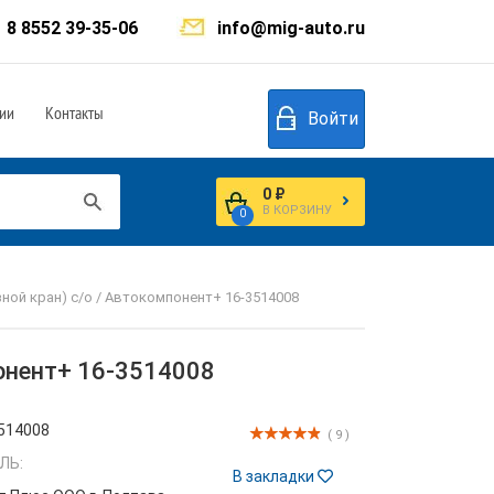
8 8552 39-35-06
info@mig-auto.ru
ии
Контакты
Войти
0 ₽
В КОРЗИНУ
0
ной кран) с/о / Автокомпонент+ 16-3514008
понент+ 16-3514008
514008
( 9 )
ЛЬ:
В закладки