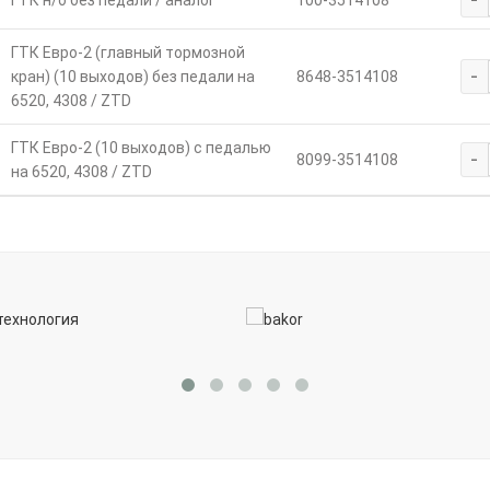
ГТК Евро-2 (главный тормозной
-
кран) (10 выходов) без педали на
8648-3514108
6520, 4308 / ZTD
ГТК Евро-2 (10 выходов) с педалью
-
8099-3514108
на 6520, 4308 / ZTD