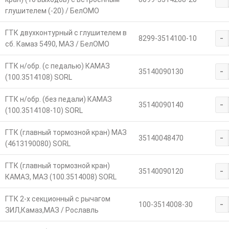
глушителем (-20) / БелОМО
ГТК двухконтурный с глушителем в
-
8299-3514100-10
сб. Камаз 5490, МАЗ / БелОМО
ГТК н/обр. (с педалью) КАМАЗ
-
35140090130
(100.3514108) SORL
ГТК н/обр. (без педали) КАМАЗ
-
35140090140
(100.3514108-10) SORL
ГТК (главный тормозной кран) МАЗ
-
35140048470
(4613190080) SORL
ГТК (главный тормозной кран)
-
35140090120
КАМАЗ, МАЗ (100.3514008) SORL
ГТК 2-х секционный с рычагом
-
100-3514008-30
ЗИЛ,Камаз,МАЗ / Рославль