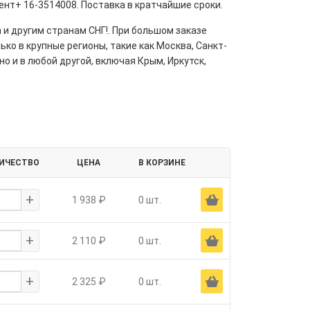
ент+ 16-3514008. Поставка в кратчайшие сроки.
 и другим странам СНГ!. При большом заказе
ко в крупные регионы, такие как Москва, Санкт-
но и в любой другой, включая Крым, Иркутск,
ИЧЕСТВО
ЦЕНА
В КОРЗИНЕ
+
Ä
1 938 ₽
0 шт.
+
Ä
2 110 ₽
0 шт.
+
Ä
2 325 ₽
0 шт.