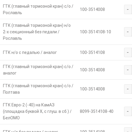
ГТК (главный тормозной кран) с/о /
-
100-3514008
Рославль
ГТК (главный тормозной кран) н/о
-
2-х секционный без педали /
100-3514108-10
Рославль
-
ГТК н/о с педалью / аналог
100-3514108
ГТК (главный тормозной кран) с/о /
-
100-3514008
аналог
ГТК (главный тормозной кран) с/о /
-
100-3514008
Полтава
ГТК Евро-2 (-40) на КамАЗ
-
(площадка буквой Х, с глуш. в сб.) /
8099-3514108-40
БелОМО
-
ГТК н/о без педали / аналог
100-3514108