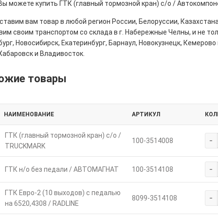
Вы можете купить ГТК (главный тормозной кран) с/о / Автокомпон
тавим вам товар в любой регион России, Белоруссии, Казахстана
им своим транспортом со склада в г. Набережные Челны, и не толь
ург, Новосибирск, Екатеринбург, Барнаул, Новокузнецк, Кемерово 
Хабаровск и Владивосток.
ожие товары
НАИМЕНОВАНИЕ
АРТИКУЛ
КОЛ
ГТК (главный тормозной кран) с/о /
-
100-3514008
TRUCKMARK
-
ГТК н/о без педали / АВТОМАГНАТ
100-3514108
ГТК Евро-2 (10 выходов) с педалью
-
8099-3514108
на 6520,4308 / RADLINE