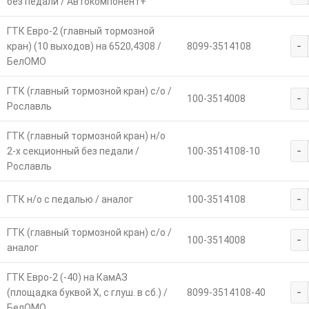
без педали / Автокомпонент+
ГТК Евро-2 (главный тормозной
-
кран) (10 выходов) на 6520,4308 /
8099-3514108
БелОМО
ГТК (главный тормозной кран) с/о /
-
100-3514008
Рославль
ГТК (главный тормозной кран) н/о
-
2-х секционный без педали /
100-3514108-10
Рославль
-
ГТК н/о с педалью / аналог
100-3514108
ГТК (главный тормозной кран) с/о /
-
100-3514008
аналог
ГТК Евро-2 (-40) на КамАЗ
-
(площадка буквой Х, с глуш. в сб.) /
8099-3514108-40
БелОМО