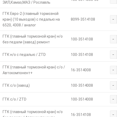
ЗИЛ,Камаз,МАЗ / Рославль
ГТК Евро-2 (главный тормозной
-
кран) (10 выходов) с педалью на
8099-3514108
6520, 4308 / аналог
ГТК (главный тормозной кран) н/о
-
100-3514108
без педали (завод) ремонт
-
ГТК н/о с педалью / ZTD
100-3514108
ГТК (главный тормозной кран) с/о /
-
16-3514008
Автокомпонент+
-
ГТК с/о (завод)
100-3514008
-
ГТК с/о / ZTD
100-3514008
ГТК (главный тормозной кран) н/о
-
16-3514108