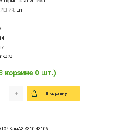
5.Тормозная система
РЕНИЯ:
шт
3
14
17
005474
В корзине 0 шт.)
+
В корзину
5102,КамАЗ 4310,43105