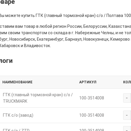
оваре
Вы можете купить ГТК (главный тормозной кран) с/о / Полтава 10
тавим вам товар в любой регион России, Белоруссии, Казахстана
им своим транспортом со склада в г. Набережные Челны, и не толь
ург, Новосибирск, Екатеринбург, Барнаул, Новокузнецк, Кемерово 
Хабаровск и Владивосток.
логи
НАИМЕНОВАНИЕ
АРТИКУЛ
КОЛ
ГТК (главный тормозной кран) с/о /
-
100-3514008
TRUCKMARK
-
ГТК с/о (завод)
100-3514008
-
ГТК с/о / ZTD
100-3514008