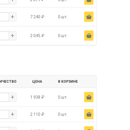
+
Ä
7 240 ₽
0 шт.
+
Ä
2 045 ₽
0 шт.
ИЧЕСТВО
ЦЕНА
В КОРЗИНЕ
+
Ä
1 938 ₽
0 шт.
+
Ä
2 110 ₽
0 шт.