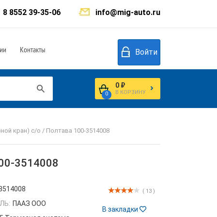
8 8552 39-35-06
info@mig-auto.ru
ии
Контакты
Войти
0 ₽
В КОРЗИНУ
0
ной кран) с/о / Полтава 100-3514008
100-3514008
3514008
( 13 )
ЛЬ:
ПААЗ ООО
В закладки