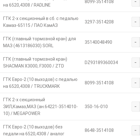
-
8099-3514108
на 6520,4308 / RADLINE
ГТК 2-х секционный в сб. с педалью
-
3297-3514208
Камаз-65115 / ПАО КамАЗ
ГТК (главный тормозной кран) для
-
35140048490
МАЗ (4613186030) SORL
ГТК (главный тормозной кран)
-
DZ93189360034
SHACMAN X3000, F3000 / ZTD
ГТК Евро-2 (10 выходов) с педалью
-
8099-3514108
на 6520,4308 / TRUCKMARK
ГТК 2-х секционный
-
ЗИЛ,Камаз,МАЗ (ан.64221-3514010-
350-16-010
10) / MEGAPOWER
ГТК Евро-2 (10 выходов) без
-
8648-3514108
педали на 6520,4308 / аналог