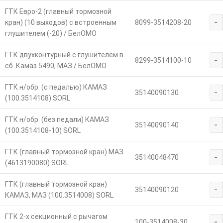
ГТК Евро-2 (главный тормозной
-
кран) (10 выходов) с встроенным
8099-3514208-20
глушителем (-20) / БелОМО
ГТК двухконтурный с глушителем в
-
8299-3514100-10
сб. Камаз 5490, МАЗ / БелОМО
ГТК н/обр. (с педалью) КАМАЗ
-
35140090130
(100.3514108) SORL
ГТК н/обр. (без педали) КАМАЗ
-
35140090140
(100.3514108-10) SORL
ГТК (главный тормозной кран) МАЗ
-
35140048470
(4613190080) SORL
ГТК (главный тормозной кран)
-
35140090120
КАМАЗ, МАЗ (100.3514008) SORL
ГТК 2-х секционный с рычагом
-
100-3514008-30