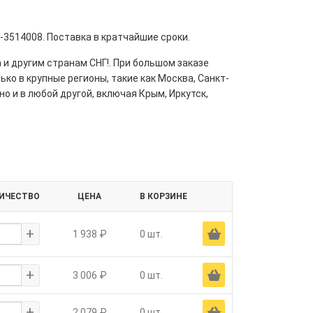
0-3514008. Поставка в кратчайшие сроки.
 и другим странам СНГ!. При большом заказе
ко в крупные регионы, такие как Москва, Санкт-
но и в любой другой, включая Крым, Иркутск,
ИЧЕСТВО
ЦЕНА
В КОРЗИНЕ
+
Ä
1 938 ₽
0 шт.
+
Ä
3 006 ₽
0 шт.
+
Ä
2 079 ₽
0 шт.