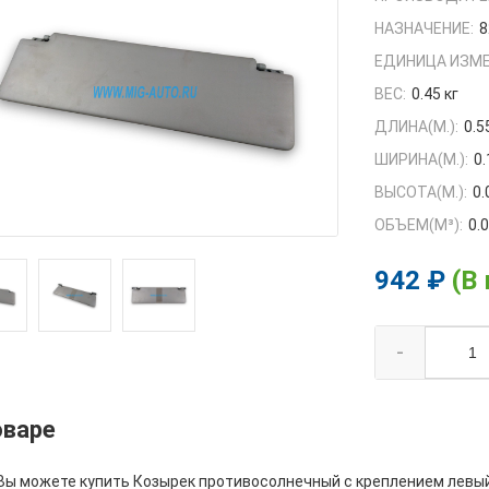
НАЗНАЧЕНИЕ:
8
ЕДИНИЦА ИЗМЕ
ВЕС:
0.45 кг
ДЛИНА(М.):
0.5
ШИРИНА(М.):
0.
ВЫСОТА(М.):
0.
ОБЪЕМ(M³):
0.
942 ₽
(В
-
оваре
 Вы можете купить Козырек противосолнечный с креплением левый 