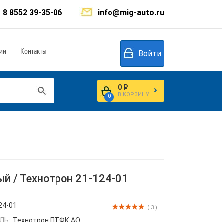
8 8552 39-35-06
info@mig-auto.ru
ии
Контакты
Войти
0 ₽
В КОРЗИНУ
0
й / Технотрон 21-124-01
24-01
( 3 )
ЛЬ:
Технотрон ПТФК АО