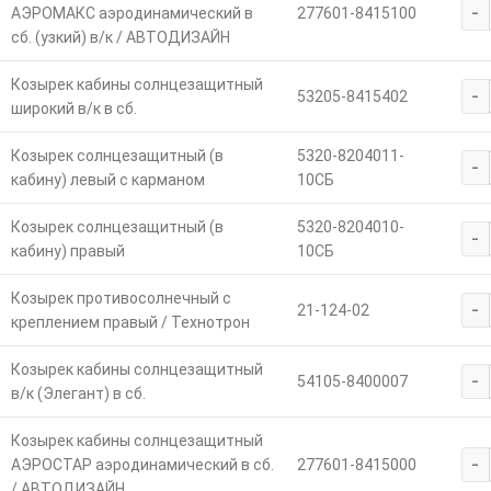
-
AЭРОМАКС аэродинамический в
277601-8415100
сб. (узкий) в/к / АВТОДИЗАЙН
Козырек кабины солнцезащитный
-
53205-8415402
широкий в/к в сб.
Козырек солнцезащитный (в
5320-8204011-
-
кабину) левый с карманом
10СБ
Козырек солнцезащитный (в
5320-8204010-
-
кабину) правый
10СБ
Козырек противосолнечный с
-
21-124-02
креплением правый / Технотрон
Козырек кабины солнцезащитный
-
54105-8400007
в/к (Элегант) в сб.
Козырек кабины солнцезащитный
-
АЭРОСТАР аэродинамический в сб.
277601-8415000
/ АВТОДИЗАЙН