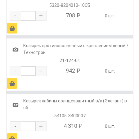
5320-8204010-10СБ
-
+
708 ₽
0 шт.
Ä
Козырек противосолнечный с креплением левый /
1
Технотрон
21-124-01
-
+
942 ₽
0 шт.
Ä
Козырек кабины солнцезащитный в/к (Элегант) в
1
сб.
54105-8400007
-
+
4 310 ₽
0 шт.
Ä