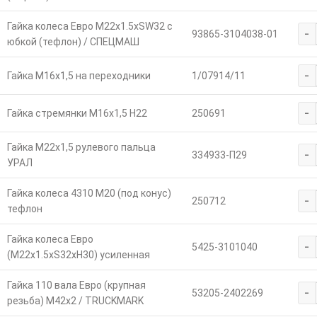
Гайка колеса Евро М22х1.5хSW32 с
-
93865-3104038-01
юбкой (тефлон) / СПЕЦМАШ
-
Гайка М16х1,5 на переходники
1/07914/11
-
Гайка стремянки М16х1,5 Н22
250691
Гайка М22х1,5 рулевого пальца
-
334933-П29
УРАЛ
Гайка колеса 4310 М20 (под конус)
-
250712
тефлон
Гайка колеса Евро
-
5425-3101040
(М22х1.5хS32хH30) усиленная
Гайка 110 вала Евро (крупная
-
53205-2402269
резьба) М42х2 / TRUCKMARK