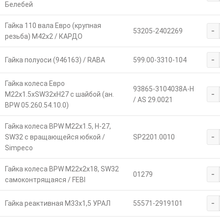
Белебей
Гайка 110 вала Евро (крупная
-
53205-2402269
резьба) М42х2 / КАРДО
-
Гайка полуоси (946163) / RABA
599.00-3310-104
Гайка колеса Евро
93865-3104038A-H
-
М22х1.5хSW32хH27 с шайбой (ан.
/ AS 29.0021
BPW 05.260.54.10.0)
Гайка колеса BPW М22х1.5, H-27,
-
SW32 с вращающейся юбкой /
SP2201.0010
Simpeco
Гайка колеса BPW М22х2х18, SW32
-
01279
самоконтрящаяся / FEBI
-
Гайка реактивная М33х1,5 УРАЛ
55571-2919101