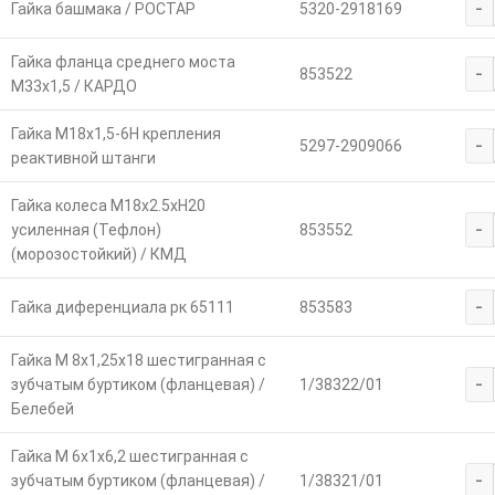
-
Гайка башмака / РОСТАР
5320-2918169
Гайка фланца среднего моста
-
853522
М33х1,5 / КАРДО
Гайка М18х1,5-6Н крепления
-
5297-2909066
реактивной штанги
Гайка колеса М18х2.5хH20
-
усиленная (Тефлон)
853552
(морозостойкий) / КМД
-
Гайка диференциала рк 65111
853583
Гайка М 8х1,25х18 шестигранная с
-
зубчатым буртиком (фланцевая) /
1/38322/01
Белебей
Гайка М 6х1х6,2 шестигранная с
-
зубчатым буртиком (фланцевая) /
1/38321/01