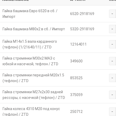
Гайка башмака Евро 6520 в сб. /
-
6520-2918169
Импорт
-
Гайка башмака М80х2 в сб. / Импорт
5320-2918169
Гайка М14х1.5 вала карданного
-
12164011
(тефлон) (1/21640/11) / ZTD
Гайка стремянки М30х2 МАЗ с
-
349600
юбкой и насечкой, тефлон / ZTD
Гайка стремянки передней М20х1.5
-
853525
(тефлон) / ZTD
Гайка стремянки М27х2х30 задней
-
375059
рессоры, с насечкой (тефлон) / ZTD
Гайка колеса 4310 М20 под конус
-
250712
(тефлон) / ZTD