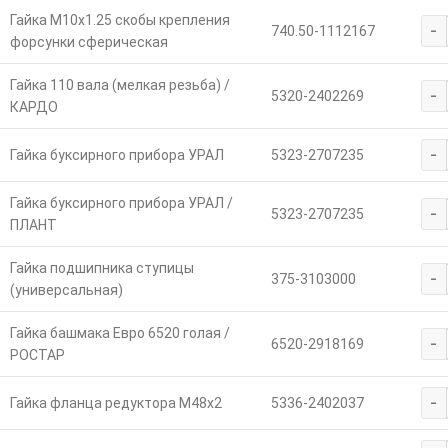
Гайка М10х1.25 скобы крепления
-
740.50-1112167
форсунки сферическая
Гайка 110 вала (мелкая резьба) /
-
5320-2402269
КАРДО
-
Гайка буксирного прибора УРАЛ
5323-2707235
Гайка буксирного прибора УРАЛ /
-
5323-2707235
ПЛАНТ
Гайка подшипника ступицы
-
375-3103000
(универсальная)
Гайка башмака Евро 6520 голая /
-
6520-2918169
РОСТАР
-
Гайка фланца редуктора М48х2
5336-2402037