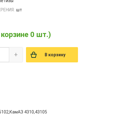
етизы
РЕНИЯ:
шт
 корзине 0 шт.)
+
В корзину
5102,КамАЗ 4310,43105