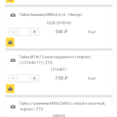
1
Гайка башмака М80х2 в сб. / Импорт
5320-2918169
-
+
546 ₽
0 шт.
Ä
Гайка М14х1.5 вала карданного (тефлон)
1
(1/21640/11) / ZTD
12164011
-
+
7,90 ₽
0 шт.
Ä
Гайка стремянки М30х2 МАЗ с юбкой и насечкой,
1
тефлон / ZTD
349600