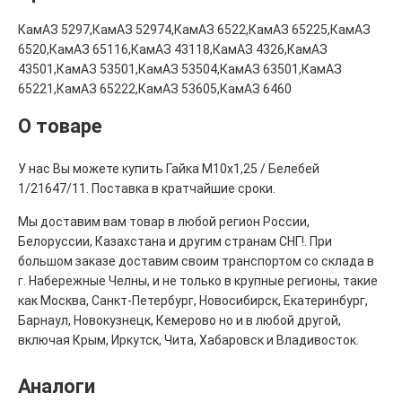
КамАЗ 5297,КамАЗ 52974,КамАЗ 6522,КамАЗ 65225,КамАЗ
6520,КамАЗ 65116,КамАЗ 43118,КамАЗ 4326,КамАЗ
43501,КамАЗ 53501,КамАЗ 53504,КамАЗ 63501,КамАЗ
65221,КамАЗ 65222,КамАЗ 53605,КамАЗ 6460
О товаре
У нас Вы можете купить Гайка М10х1,25 / Белебей
1/21647/11. Поставка в кратчайшие сроки.
Мы доставим вам товар в любой регион России,
Белоруссии, Казахстана и другим странам СНГ!. При
большом заказе доставим своим транспортом со склада в
г. Набережные Челны, и не только в крупные регионы, такие
как Москва, Санкт-Петербург, Новосибирск, Екатеринбург,
Барнаул, Новокузнецк, Кемерово но и в любой другой,
включая Крым, Иркутск, Чита, Хабаровск и Владивосток.
Аналоги