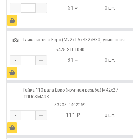
-
+
51 ₽
0 шт.
Ä
1
Гайка колеса Евро (М22х1.5хS32хH30) усиленная
5425-3101040
-
+
81 ₽
0 шт.
Ä
Гайка 110 вала Евро (крупная резьба) М42х2 /
TRUCKMARK
53205-2402269
-
+
111 ₽
0 шт.
Ä