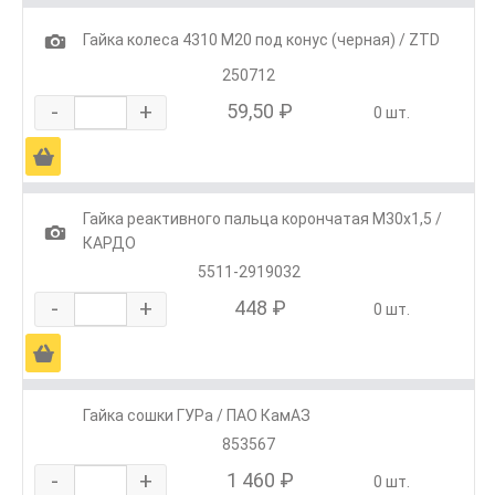
1
Гайка колеса 4310 М20 под конус (черная) / ZTD
250712
-
+
59,50 ₽
0 шт.
Ä
Гайка реактивного пальца корончатая М30х1,5 /
1
КАРДО
5511-2919032
-
+
448 ₽
0 шт.
Ä
Гайка сошки ГУРа / ПАО КамАЗ
853567
-
+
1 460 ₽
0 шт.