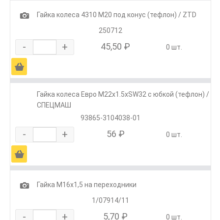
1
Гайка колеса 4310 М20 под конус (тефлон) / ZTD
250712
-
+
45,50 ₽
0 шт.
Ä
Гайка колеса Евро М22х1.5хSW32 с юбкой (тефлон) /
СПЕЦМАШ
93865-3104038-01
-
+
56 ₽
0 шт.
Ä
1
Гайка М16х1,5 на переходники
1/07914/11
-
+
5,70 ₽
0 шт.