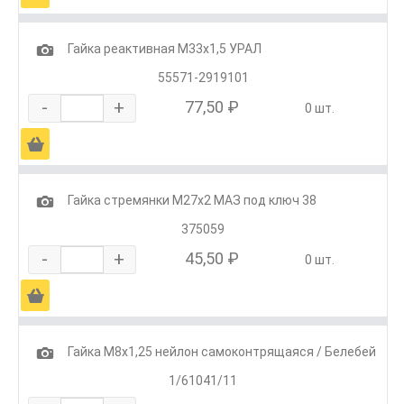
1
Гайка реактивная М33х1,5 УРАЛ
55571-2919101
-
+
77,50 ₽
0 шт.
Ä
1
Гайка стремянки М27х2 МАЗ под ключ 38
375059
-
+
45,50 ₽
0 шт.
Ä
1
Гайка М8х1,25 нейлон самоконтрящаяся / Белебей
1/61041/11