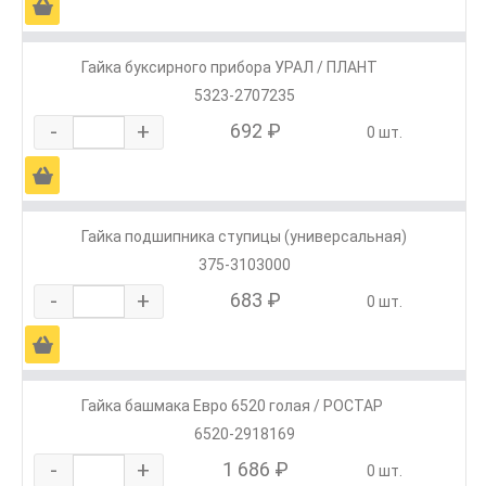
Ä
Гайка буксирного прибора УРАЛ / ПЛАНТ
5323-2707235
-
+
692 ₽
0 шт.
Ä
Гайка подшипника ступицы (универсальная)
375-3103000
-
+
683 ₽
0 шт.
Ä
Гайка башмака Евро 6520 голая / РОСТАР
6520-2918169
-
+
1 686 ₽
0 шт.