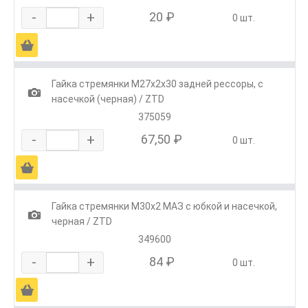
-
+
20 ₽
0 шт.
Ä
Гайка стремянки М27х2х30 задней рессоры, с
1
насечкой (черная) / ZTD
375059
-
+
67,50 ₽
0 шт.
Ä
Гайка стремянки М30х2 МАЗ с юбкой и насечкой,
1
черная / ZTD
349600
-
+
84 ₽
0 шт.
Ä