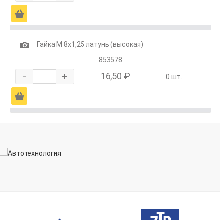
Ä
1
Гайка М 8х1,25 латунь (высокая)
853578
-
+
16,50 ₽
0 шт.
Ä