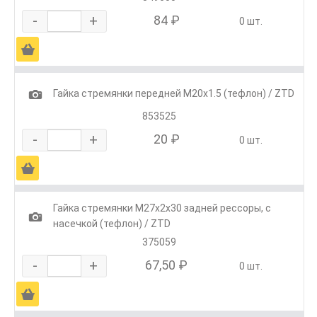
-
+
84 ₽
0 шт.
Ä
1
Гайка стремянки передней М20х1.5 (тефлон) / ZTD
853525
-
+
20 ₽
0 шт.
Ä
Гайка стремянки М27х2х30 задней рессоры, с
1
насечкой (тефлон) / ZTD
375059
-
+
67,50 ₽
0 шт.
Ä