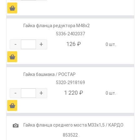
Ä
Гайка фланца редуктора М48х2
5336-2402037
-
+
126 ₽
0 шт.
Ä
Гайка башмака / РОСТАР
5320-2918169
-
+
1 220 ₽
0 шт.
Ä
1
Гайка фланца среднего моста М33х1,5 / КАРДО
853522