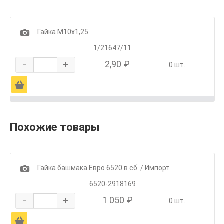
1
Гайка М10х1,25
1/21647/11
-
+
2,90 ₽
0 шт.
Ä
Похожие товары
1
Гайка башмака Евро 6520 в сб. / Импорт
6520-2918169
-
+
1 050 ₽
0 шт.
Ä