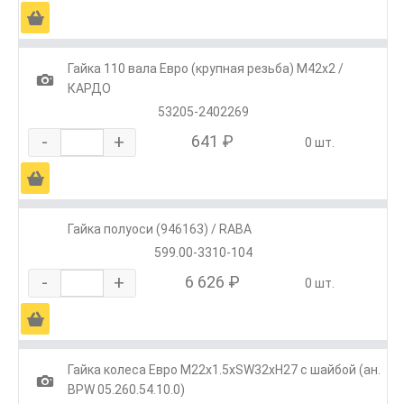
Ä
Гайка 110 вала Евро (крупная резьба) М42х2 /
1
КАРДО
53205-2402269
-
+
641 ₽
0 шт.
Ä
Гайка полуоси (946163) / RABA
599.00-3310-104
-
+
6 626 ₽
0 шт.
Ä
Гайка колеса Евро М22х1.5хSW32хH27 с шайбой (ан.
1
BPW 05.260.54.10.0)