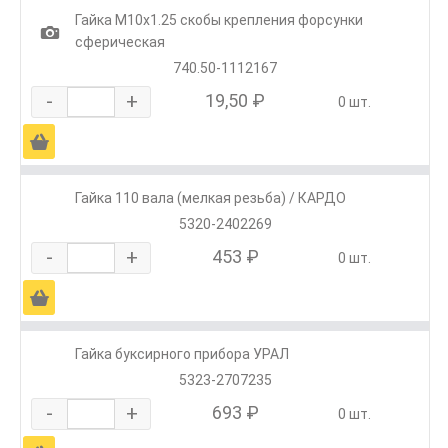
Гайка М10х1.25 скобы крепления форсунки
1
сферическая
740.50-1112167
-
+
19,50 ₽
0 шт.
Ä
Гайка 110 вала (мелкая резьба) / КАРДО
5320-2402269
-
+
453 ₽
0 шт.
Ä
Гайка буксирного прибора УРАЛ
5323-2707235
-
+
693 ₽
0 шт.