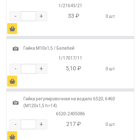
1/21643/21
-
+
33 ₽
0 шт.
Ä
1
Гайка М10х1,5 / Белебей
1/17017/11
-
+
5,10 ₽
0 шт.
Ä
Гайка регулировочная на водило 6520, 6460
1
(М120х1,5 h=14)
6520-2405086
-
+
217 ₽
0 шт.
Ä