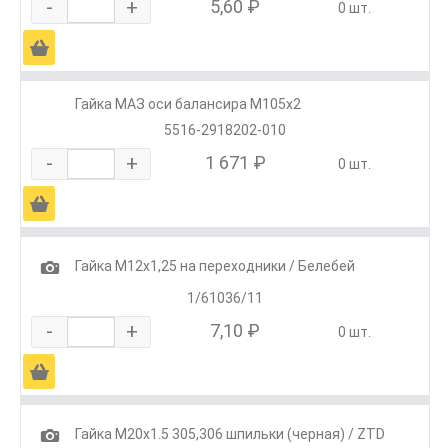
-
+
5,60 ₽
0 шт.
Ä
Гайка МАЗ оси балансира М105х2
5516-2918202-010
-
+
1 671 ₽
0 шт.
Ä
1
Гайка М12х1,25 на переходники / Белебей
1/61036/11
-
+
7,10 ₽
0 шт.
Ä
1
Гайка М20х1.5 305,306 шпильки (черная) / ZTD