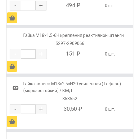
-
+
494 ₽
0 шт.
Ä
Гайка М18х1,5-6Н крепления реактивной штанги
5297-2909066
-
+
151 ₽
0 шт.
Ä
Гайка колеса М18х2.5хH20 усиленная (Тефлон)
1
(морозостойкий) / КМД
853552
-
+
30,50 ₽
0 шт.
Ä