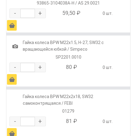
93865-3104038A-H / AS 29.0021
-
+
59,50 ₽
0 шт.
Ä
Гайка колеса BPW М22х1.5, H-27, SW32 с
1
вращающейся юбкой / Simpeco
SP2201.0010
-
+
80 ₽
0 шт.
Ä
Гайка колеса BPW М22х2х18, SW32
самоконтрящаяся / FEBI
01279
-
+
81 ₽
0 шт.
Ä