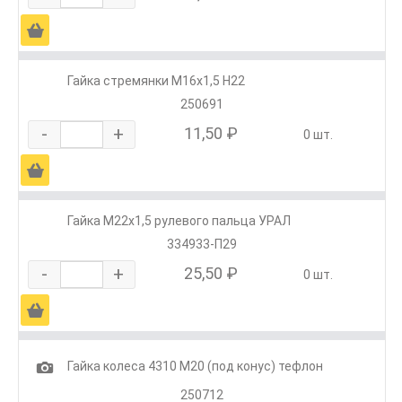
Ä
Гайка стремянки М16х1,5 Н22
250691
-
+
11,50 ₽
0 шт.
Ä
Гайка М22х1,5 рулевого пальца УРАЛ
334933-П29
-
+
25,50 ₽
0 шт.
Ä
1
Гайка колеса 4310 М20 (под конус) тефлон
250712