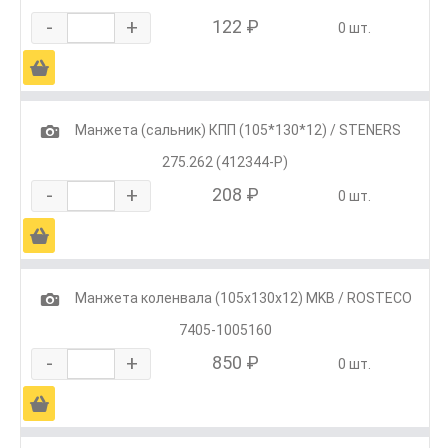
-
+
122 ₽
0 шт.
Ä
1
Манжета (сальник) КПП (105*130*12) / STENERS
275.262 (412344-P)
-
+
208 ₽
0 шт.
Ä
1
Манжета коленвала (105х130х12) MKB / ROSTECO
7405-1005160
-
+
850 ₽
0 шт.
Ä