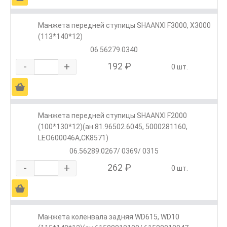
Манжета передней ступицы SHAANXI F3000, Х3000
(113*140*12)
06.56279.0340
-
+
192 ₽
0 шт.
Ä
Манжета передней ступицы SHAANXI F2000
(100*130*12)(ан.81.96502.6045, 5000281160,
LEO600046A,CK8571)
06.56289.0267/ 0369/ 0315
-
+
262 ₽
0 шт.
Ä
Манжета коленвала задняя WD615, WD10