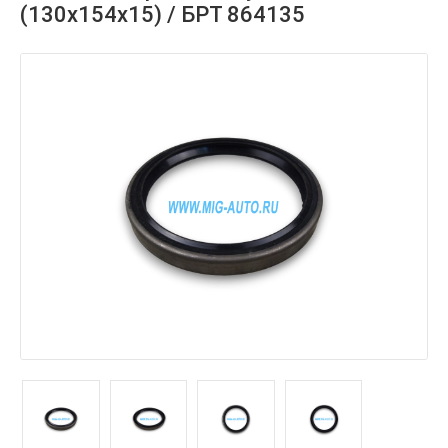
(130х154х15) / БРТ 864135