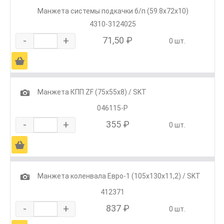
Манжета системы подкачки б/п (59.8х72х10)
4310-3124025
-
+
71,50 ₽
0 шт.
Ä
1
Манжета КПП ZF (75х55х8) / SKT
046115-Р
-
+
355 ₽
0 шт.
Ä
1
Манжета коленвала Евро-1 (105х130х11,2) / SKT
412371
-
+
837 ₽
0 шт.