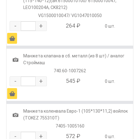
(115*140*12)(ан.61500010100/ 61500010047,
LEO100204A, CK8212)
VG1500010047/ VG1047010050
-
+
264 ₽
0 шт.
Ä
Манжета клапана в сб. металл (из 8 шт) / аналог
1
Строймаш
740.60-1007262
-
+
545 ₽
0 шт.
Ä
Манжета коленвала Евро-1 (105*130*11,2) войлок
1
(TOKEZ 755310T)
7405-1005160
-
+
572 ₽
0 шт.