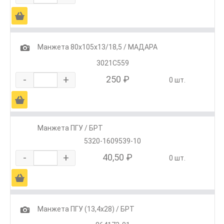
Ä
1
Манжета 80х105х13/18,5 / МАДАРА
3021С559
-
+
250 ₽
0 шт.
Ä
Манжета ПГУ / БРТ
5320-1609539-10
-
+
40,50 ₽
0 шт.
Ä
1
Манжета ПГУ (13,4х28) / БРТ