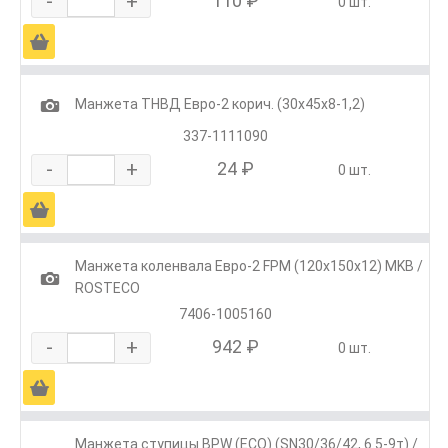
-
+
110 ₽
0 шт.
Ä
1
Манжета ТНВД Евро-2 корич. (30х45х8-1,2)
337-1111090
-
+
24 ₽
0 шт.
Ä
Манжета коленвала Евро-2 FPM (120х150х12) MKB /
1
ROSTECO
7406-1005160
-
+
942 ₽
0 шт.
Ä
Манжета ступицы BPW (ECO) (SN30/36/42, 6.5-9т) /