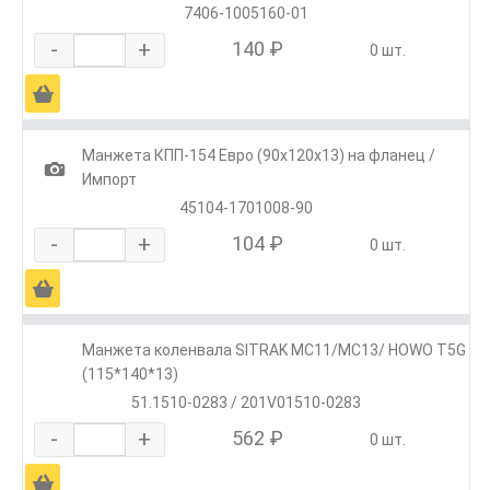
7406-1005160-01
-
+
140 ₽
0 шт.
Ä
Манжета КПП-154 Евро (90х120х13) на фланец /
1
Импорт
45104-1701008-90
-
+
104 ₽
0 шт.
Ä
Манжета коленвала SITRAK MC11/MC13/ HOWO T5G
(115*140*13)
51.1510-0283 / 201V01510-0283
-
+
562 ₽
0 шт.
Ä