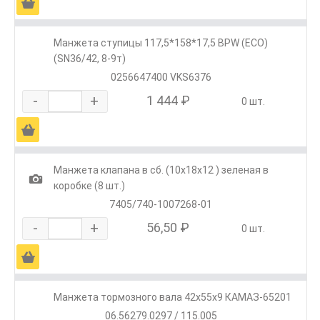
Ä
Манжета ступицы 117,5*158*17,5 BPW (ECO)
(SN36/42, 8-9т)
0256647400 VKS6376
-
+
1 444 ₽
0 шт.
Ä
Манжета клапана в сб. (10х18х12 ) зеленая в
1
коробке (8 шт.)
7405/740-1007268-01
-
+
56,50 ₽
0 шт.
Ä
Манжета тормозного вала 42х55х9 КАМАЗ-65201
06.56279.0297 / 115.005