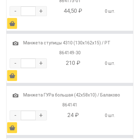
864173-01
-
+
44,50 ₽
0 шт.
Ä
1
Манжета ступицы 4310 (130х162х15) / РТ
864149-30
-
+
210 ₽
0 шт.
Ä
1
Манжета ГУРа большая (42х58х10) / Балаково
864141
-
+
24 ₽
0 шт.
Ä