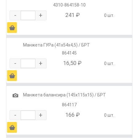
4310-864158-10
-
+
241 ₽
0 шт.
Ä
Манжета ГУРа (41х54х4,5) / БРТ
864145
-
+
16,50 ₽
0 шт.
Ä
1
Манжета балансира (145х115х15) / БРТ
864117
-
+
166 ₽
0 шт.
Ä