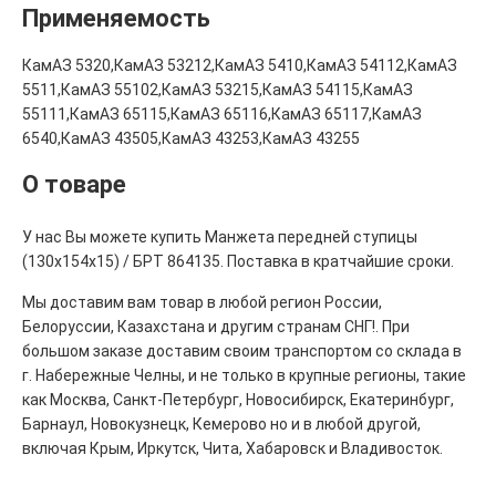
Применяемость
КамАЗ 5320,КамАЗ 53212,КамАЗ 5410,КамАЗ 54112,КамАЗ
5511,КамАЗ 55102,КамАЗ 53215,КамАЗ 54115,КамАЗ
55111,КамАЗ 65115,КамАЗ 65116,КамАЗ 65117,КамАЗ
6540,КамАЗ 43505,КамАЗ 43253,КамАЗ 43255
О товаре
У нас Вы можете купить Манжета передней ступицы
(130х154х15) / БРТ 864135. Поставка в кратчайшие сроки.
Мы доставим вам товар в любой регион России,
Белоруссии, Казахстана и другим странам СНГ!. При
большом заказе доставим своим транспортом со склада в
г. Набережные Челны, и не только в крупные регионы, такие
как Москва, Санкт-Петербург, Новосибирск, Екатеринбург,
Барнаул, Новокузнецк, Кемерово но и в любой другой,
включая Крым, Иркутск, Чита, Хабаровск и Владивосток.