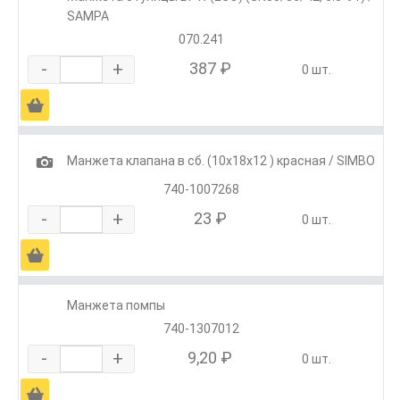
SAMPA
070.241
-
+
387 ₽
0 шт.
Ä
1
Манжета клапана в сб. (10х18х12 ) красная / SIMBO
740-1007268
-
+
23 ₽
0 шт.
Ä
Манжета помпы
740-1307012
-
+
9,20 ₽
0 шт.
Ä