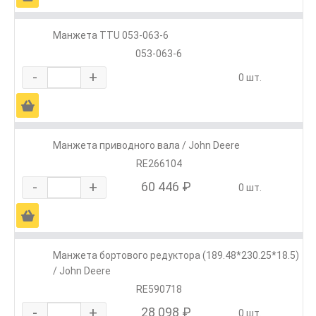
Манжета TTU 053-063-6
053-063-6
-
+
0 шт.
Ä
Манжета приводного вала / John Deere
RE266104
-
+
60 446 ₽
0 шт.
Ä
Манжета бортового редуктора (189.48*230.25*18.5)
/ John Deere
RE590718
-
+
28 098 ₽
0 шт.