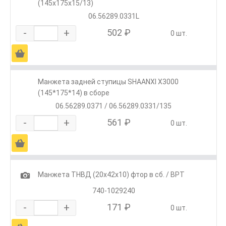
(145х175х15/13)
06.56289.0331L
-
+
502 ₽
0 шт.
Ä
Манжета задней ступицы SHAANXI X3000
(145*175*14) в сборе
06.56289.0371 / 06.56289.0331/135
-
+
561 ₽
0 шт.
Ä
1
Манжета ТНВД (20х42х10) фтор в сб. / ВРТ
740-1029240
-
+
171 ₽
0 шт.