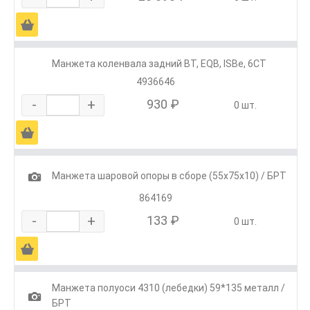
Ä
Манжета коленвала задний ВТ, EQB, ISBe, 6СТ
4936646
-
+
930 ₽
0 шт.
Ä
1
Манжета шаровой опоры в сборе (55х75х10) / БРТ
864169
-
+
133 ₽
0 шт.
Ä
Манжета полуоси 4310 (лебедки) 59*135 металл /
1
БРТ