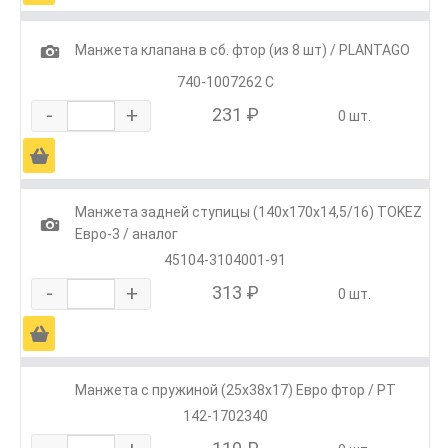
1
Манжета клапана в сб. фтор (из 8 шт) / PLANTAGO
740-1007262 С
-
+
231 ₽
0 шт.
Ä
Манжета задней ступицы (140х170х14,5/16) TOKEZ
1
Евро-3 / аналог
45104-3104001-91
-
+
313 ₽
0 шт.
Ä
Манжета с пружиной (25х38х17) Евро фтор / РТ
142-1702340