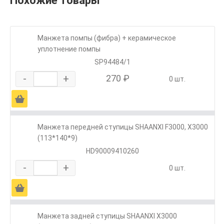
Похожие товары
Манжета помпы (фибра) + керамическое
уплотнение помпы
SP94484/1
-
+
270 ₽
0 шт.
Ä
Манжета передней ступицы SHAANXI F3000, Х3000
(113*140*9)
HD90009410260
-
+
0 шт.
Ä
Манжета задней ступицы SHAANXI X3000