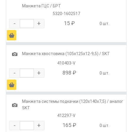
Манжета ГЦС / БРТ
5320-1602517
-
+
15 ₽
0 шт.
Ä
1
Манжета хвостовика (105х125х12-9,5) / SKT
410403-V
-
+
898 ₽
0 шт.
Ä
Манжета системы подкачки (120х140х7,5) / аналог
1
SKT
412297-V
-
+
165 ₽
0 шт.