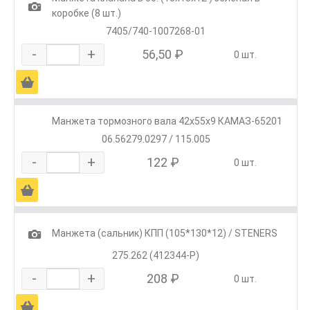
1
коробке (8 шт.)
7405/740-1007268-01
-
+
56,50 ₽
0 шт.
Ä
Манжета тормозного вала 42х55х9 КАМАЗ-65201
06.56279.0297 / 115.005
-
+
122 ₽
0 шт.
Ä
1
Манжета (сальник) КПП (105*130*12) / STENERS
275.262 (412344-P)
-
+
208 ₽
0 шт.
Ä