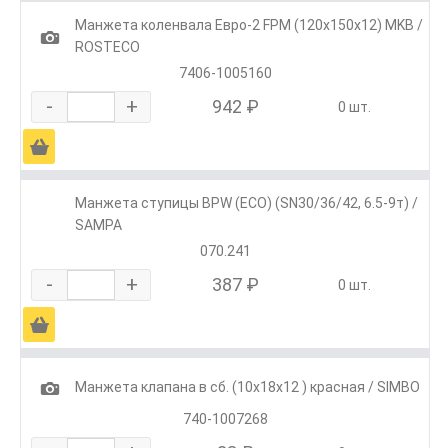
Манжета коленвала Евро-2 FPM (120х150х12) MKB /
1
ROSTECO
7406-1005160
-
+
942 ₽
0 шт.
Ä
Манжета ступицы BPW (ECO) (SN30/36/42, 6.5-9т) /
SAMPA
070.241
-
+
387 ₽
0 шт.
Ä
1
Манжета клапана в сб. (10х18х12 ) красная / SIMBO
740-1007268