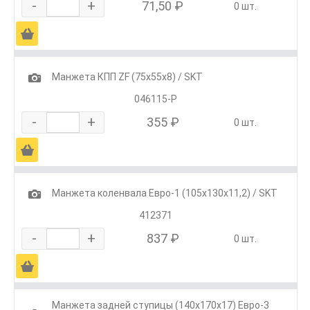
-
+
71,50 ₽
0 шт.
Ä
1
Манжета КПП ZF (75х55х8) / SKT
046115-Р
-
+
355 ₽
0 шт.
Ä
1
Манжета коленвала Евро-1 (105х130х11,2) / SKT
412371
-
+
837 ₽
0 шт.
Ä
Манжета задней ступицы (140х170х17) Евро-3