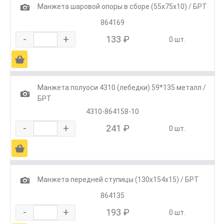
1
Манжета шаровой опоры в сборе (55х75х10) / БРТ
864169
-
+
133 ₽
0 шт.
Ä
Манжета полуоси 4310 (лебедки) 59*135 металл /
1
БРТ
4310-864158-10
-
+
241 ₽
0 шт.
Ä
1
Манжета передней ступицы (130х154х15) / БРТ
864135
-
+
193 ₽
0 шт.