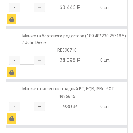
-
+
60 446 ₽
0 шт.
Ä
Манжета бортового редуктора (189.48*230.25*18.5)
/ John Deere
RE590718
-
+
28 098 ₽
0 шт.
Ä
Манжета коленвала задний ВТ, EQB, ISBe, 6СТ
4936646
-
+
930 ₽
0 шт.
Ä