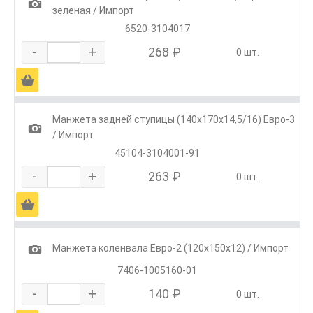
1
зеленая / Импорт
6520-3104017
-
+
268 ₽
0 шт.
Ä
Манжета задней ступицы (140х170х14,5/16) Евро-3
1
/ Импорт
45104-3104001-91
-
+
263 ₽
0 шт.
Ä
1
Манжета коленвала Евро-2 (120х150х12) / Импорт
7406-1005160-01
-
+
140 ₽
0 шт.