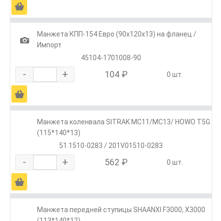
Ä
Манжета КПП-154 Евро (90х120х13) на фланец /
1
Импорт
45104-1701008-90
-
+
104 ₽
0 шт.
Ä
Манжета коленвала SITRAK MC11/MC13/ HOWO T5G
(115*140*13)
51.1510-0283 / 201V01510-0283
-
+
562 ₽
0 шт.
Ä
Манжета передней ступицы SHAANXI F3000, Х3000
(113*140*12)