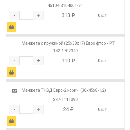
45104-3104001-91
-
+
313 ₽
0 шт.
Ä
Манжета с пружиной (25х38х17) Евро фтор / РТ
142-1702340
-
+
110 ₽
0 шт.
Ä
1
Манжета ТНВД Евро-2 корич. (30х45х8-1,2)
337-1111090
-
+
24 ₽
0 шт.
Ä