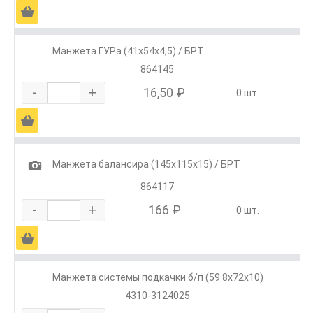
Ä
Манжета ГУРа (41х54х4,5) / БРТ
864145
-
+
16,50 ₽
0 шт.
Ä
1
Манжета балансира (145х115х15) / БРТ
864117
-
+
166 ₽
0 шт.
Ä
Манжета системы подкачки б/п (59.8х72х10)
4310-3124025