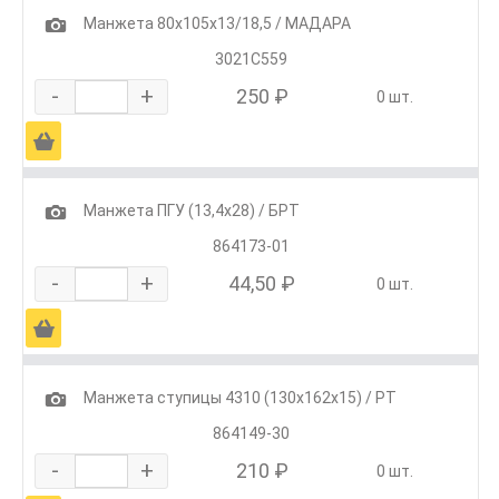
1
Манжета 80х105х13/18,5 / МАДАРА
3021С559
-
+
250 ₽
0 шт.
Ä
1
Манжета ПГУ (13,4х28) / БРТ
864173-01
-
+
44,50 ₽
0 шт.
Ä
1
Манжета ступицы 4310 (130х162х15) / РТ
864149-30
-
+
210 ₽
0 шт.