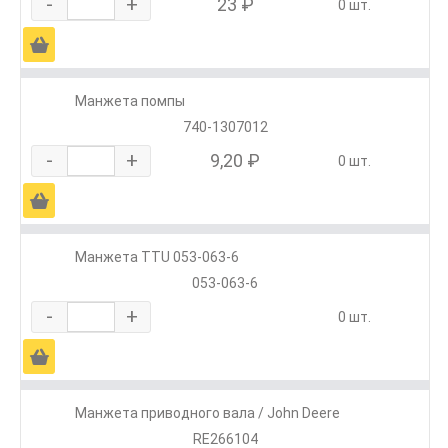
-
+
23 ₽
0 шт.
Ä
Манжета помпы
740-1307012
-
+
9,20 ₽
0 шт.
Ä
Манжета TTU 053-063-6
053-063-6
-
+
0 шт.
Ä
Манжета приводного вала / John Deere
RE266104