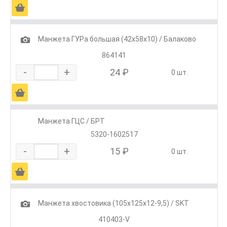
Ä
1
Манжета ГУРа большая (42х58х10) / Балаково
864141
-
+
24 ₽
0 шт.
Ä
Манжета ГЦС / БРТ
5320-1602517
-
+
15 ₽
0 шт.
Ä
1
Манжета хвостовика (105х125х12-9,5) / SKT
410403-V