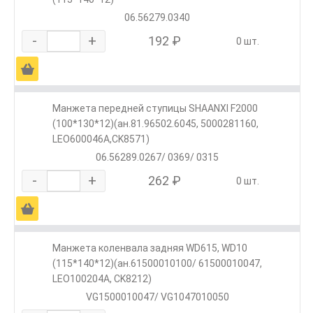
06.56279.0340
-
+
192 ₽
0 шт.
Ä
Манжета передней ступицы SHAANXI F2000
(100*130*12)(ан.81.96502.6045, 5000281160,
LEO600046A,CK8571)
06.56289.0267/ 0369/ 0315
-
+
262 ₽
0 шт.
Ä
Манжета коленвала задняя WD615, WD10
(115*140*12)(ан.61500010100/ 61500010047,
LEO100204A, CK8212)
VG1500010047/ VG1047010050