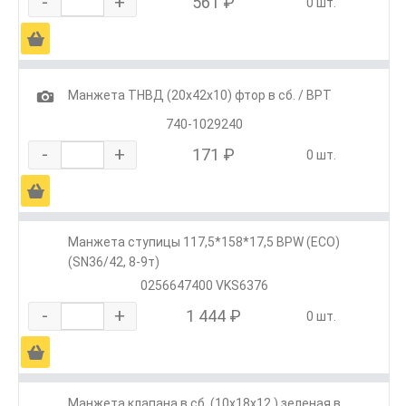
-
+
561 ₽
0 шт.
Ä
1
Манжета ТНВД (20х42х10) фтор в сб. / ВРТ
740-1029240
-
+
171 ₽
0 шт.
Ä
Манжета ступицы 117,5*158*17,5 BPW (ECO)
(SN36/42, 8-9т)
0256647400 VKS6376
-
+
1 444 ₽
0 шт.
Ä
Манжета клапана в сб. (10х18х12 ) зеленая в