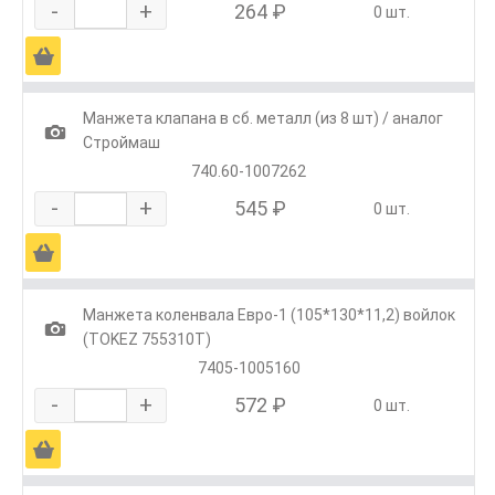
-
+
264 ₽
0 шт.
Ä
Манжета клапана в сб. металл (из 8 шт) / аналог
1
Строймаш
740.60-1007262
-
+
545 ₽
0 шт.
Ä
Манжета коленвала Евро-1 (105*130*11,2) войлок
1
(TOKEZ 755310T)
7405-1005160
-
+
572 ₽
0 шт.
Ä