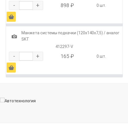
-
+
898 ₽
0 шт.
Ä
Манжета системы подкачки (120х140х7,5) / аналог
1
SKT
412297-V
-
+
165 ₽
0 шт.
Ä