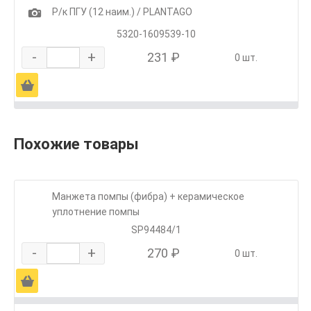
1
Р/к ПГУ (12 наим.) / PLANTAGO
5320-1609539-10
-
+
231 ₽
0 шт.
Ä
Похожие товары
Манжета помпы (фибра) + керамическое
уплотнение помпы
SP94484/1
-
+
270 ₽
0 шт.
Ä