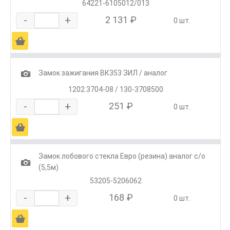
64221-6105012/013
-
+
2 131 ₽
0 шт.
Ä
1
Замок зажигания ВК353 ЗИЛ / аналог
1202.3704-08 / 130-3708500
-
+
251 ₽
0 шт.
Ä
Замок лобового стекла Евро (резина) аналог с/о
1
(5,5м)
53205-5206062
-
+
168 ₽
0 шт.
Ä