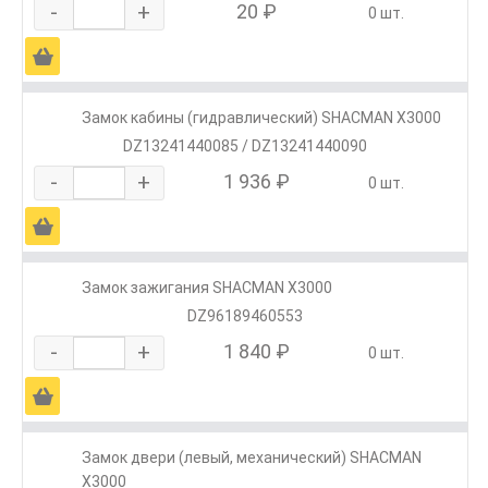
-
+
20 ₽
0 шт.
Ä
Замок кабины (гидравлический) SHACMAN X3000
DZ13241440085 / DZ13241440090
-
+
1 936 ₽
0 шт.
Ä
Замок зажигания SHACMAN X3000
DZ96189460553
-
+
1 840 ₽
0 шт.
Ä
Замок двери (левый, механический) SHACMAN
X3000