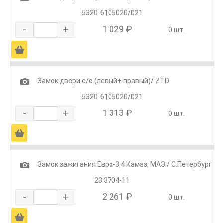
5320-6105020/021
-
+
1 029 ₽
0 шт.
Ä
1
Замок двери с/о (левый+ правый)/ ZTD
5320-6105020/021
-
+
1 313 ₽
0 шт.
Ä
1
Замок зажигания Евро-3,4 Камаз, МАЗ / С.Петербург
23.3704-11
-
+
2 261 ₽
0 шт.
Ä