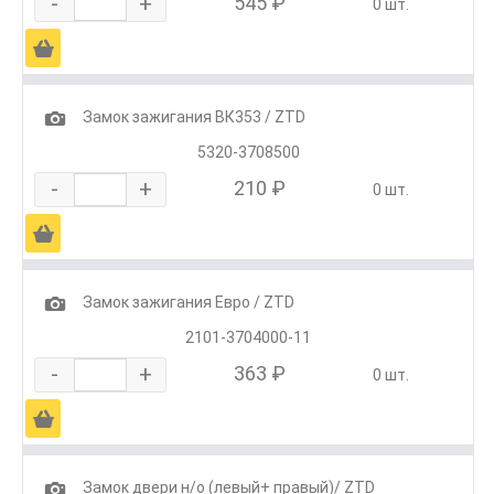
-
+
545 ₽
0 шт.
Ä
1
Замок зажигания ВК353 / ZTD
5320-3708500
-
+
210 ₽
0 шт.
Ä
1
Замок зажигания Евро / ZTD
2101-3704000-11
-
+
363 ₽
0 шт.
Ä
1
Замок двери н/о (левый+ правый)/ ZTD