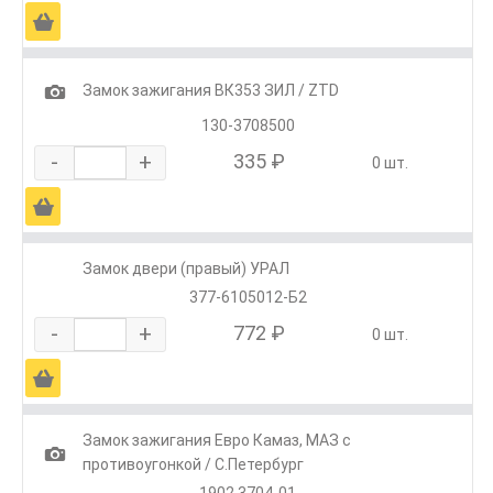
Ä
1
Замок зажигания ВК353 ЗИЛ / ZTD
130-3708500
-
+
335 ₽
0 шт.
Ä
Замок двери (правый) УРАЛ
377-6105012-Б2
-
+
772 ₽
0 шт.
Ä
Замок зажигания Евро Камаз, МАЗ с
1
противоугонкой / С.Петербург
1902.3704-01