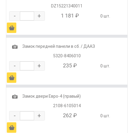
DZ15221340011
-
+
1 181 ₽
0 шт.
Ä
1
Замок передней панели в сб. / ДААЗ
5320-8406010
-
+
235 ₽
0 шт.
Ä
1
Замок двери Евро-4 (правый)
2108-6105014
-
+
262 ₽
0 шт.
Ä