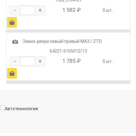
-
+
1 582 ₽
0 шт.
Ä
1
Замок двери левый/правый МАЗ / ZTD
64221-6105012/13
-
+
1 785 ₽
0 шт.
Ä