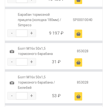
Барабан тормозной
прицепа (колодка 180мм) /
SP00010040
Simpeco
-
+
9 197 ₽
Ä
Болт М16х 50х1,5
1
853028
тормозного барабана
-
+
31 ₽
Ä
Болт М16х 50х1,5
1
тормозного барабана /
853028
Белебей
-
+
53 ₽
Ä