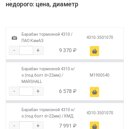
недорого: цена, диаметр
Барабан тормозной 4310 /
1
4310-3501070
ПАО КамАЗ
-
+
9 370 ₽
Ä
Барабан тормозной 4310 н/
о (под болт d=22мм) /
M1900540
MARSHALL
-
+
6 578 ₽
Ä
Барабан тормозной 4310 н/
4310-3501070
о (под болт d=22мм) / КМД
-
+
7 991 ₽
Ä