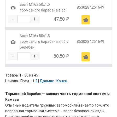
Болт М16х 50х1,5
1
853028 \251649
тормозного барабана в сб.
-
+
47,50 ₽
Ä
Болт М16х 50х1,5
1
тормозного барабана в сб. /
853028 \251649
Белебей
-
+
80,50 ₽
Ä
Товары 1 - 30 из 45
Начало | Пред. |
1
2
|
Дальше
|
Конец
Тормозной барабан — важная часть тормозной системы
Камаза
Опытный водитель грузовых автомобилей знает о том, что
исправная тормозная система – залог безопасной езды.
Поэтому необходимо всегда следить за техническим