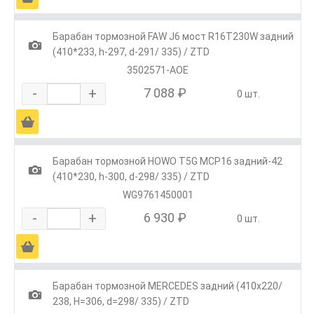
Барабан тормозной FAW J6 мост R16T230W задний
1
(410*233, h-297, d-291/ 335) / ZTD
3502571-AOE
-
+
7 088 ₽
0 шт.
Ä
Барабан тормозной HOWO T5G MCP16 задний-42
1
(410*230, h-300, d-298/ 335) / ZTD
WG9761450001
-
+
6 930 ₽
0 шт.
Ä
Барабан тормозной MERCEDES задний (410x220/
1
238, H=306, d=298/ 335) / ZTD