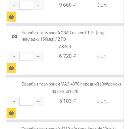
-
+
9 660 ₽
0 шт.
Ä
Барабан тормозной СЗАП на ось L1 8т (под
1
накладку 150мм) / ZTD
А8404
-
+
6 720 ₽
0 шт.
Ä
Барабан тормозной МАЗ 4370 передний (Зубренок)
4370-3501070
-
+
5 103 ₽
0 шт.
Ä
Барабан тормозной 4310 н/о (под болт d=22мм) /