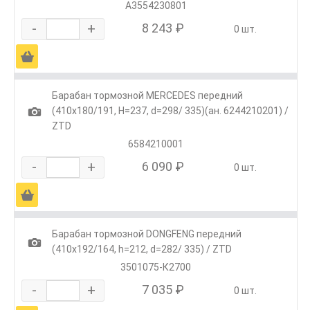
A3554230801
-
+
8 243 ₽
0 шт.
Ä
Барабан тормозной MERCEDES передний
1
(410x180/191, H=237, d=298/ 335)(ан. 6244210201) /
ZTD
6584210001
-
+
6 090 ₽
0 шт.
Ä
Барабан тормозной DONGFENG передний
1
(410x192/164, h=212, d=282/ 335) / ZTD
3501075-К2700
-
+
7 035 ₽
0 шт.