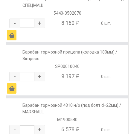
СПЕЦМАШ
5440-3502070
-
+
8 160 ₽
0 шт.
Ä
Барабан тормозной прицепа (колодка 180мм) /
Simpeco
SP00010040
-
+
9 197 ₽
0 шт.
Ä
Барабан тормозной 4310 н/о (под болт d=22мм) /
MARSHALL
M1900540
-
+
6 578 ₽
0 шт.