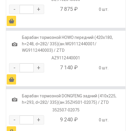
-
+
7 875 ₽
0 шт.
Ä
Барабан тормозной HOWO передний (420x180,
1
h=248, d=282/ 335)(ан.WG9112440001/
WG9112440003) / ZTD
AZ9112440001
-
+
7 140 ₽
0 шт.
Ä
Барабан тормозной DONGFENG задний (410x225,
1
h=293, d=282/ 335)(ан.35ZHS01-02075) / ZTD
352507-02075
-
+
9 240 ₽
0 шт.