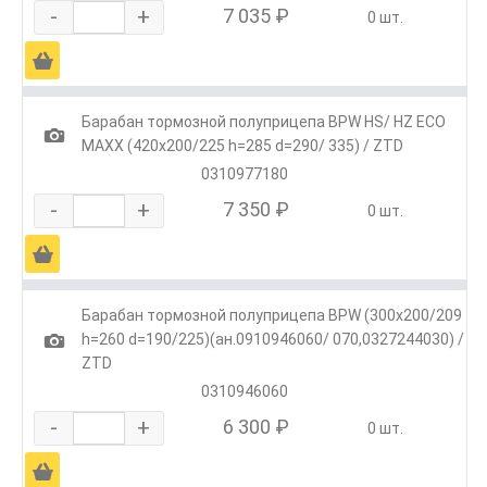
-
+
7 035 ₽
0 шт.
Ä
Барабан тормозной полуприцепа BPW HS/ HZ ECO
1
MAXX (420х200/225 h=285 d=290/ 335) / ZTD
0310977180
-
+
7 350 ₽
0 шт.
Ä
Барабан тормозной полуприцепа BPW (300x200/209
1
h=260 d=190/225)(ан.0910946060/ 070,0327244030) /
ZTD
0310946060
-
+
6 300 ₽
0 шт.
Ä