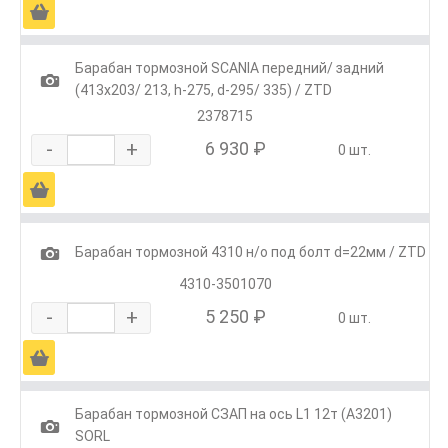
Ä
Барабан тормозной SCANIA передний/ задний
1
(413x203/ 213, h-275, d-295/ 335) / ZTD
2378715
-
+
6 930 ₽
0 шт.
Ä
1
Барабан тормозной 4310 н/о под болт d=22мм / ZTD
4310-3501070
-
+
5 250 ₽
0 шт.
Ä
Барабан тормозной СЗАП на ось L1 12т (А3201)
1
SORL