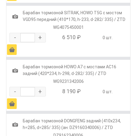
Барабан тормозной SITRAK, HOWO T5G с мостом
1
VGD95 передний (410*170, h-233, d-282/ 335) / ZTD
WG4075450001
-
+
6 510 ₽
0 шт.
Ä
Барабан тормозной HOWO A7 с мостами AC16
1
задний (420*234, h-298, d-282/ 335) / ZTD
WG9231342006
-
+
8 190 ₽
0 шт.
Ä
Барабан тормозной DONGFENG задний (410x234,
1
h=285, d=285/ 335) (ан. DZ9160340006) / ZTD
DZ9162340006