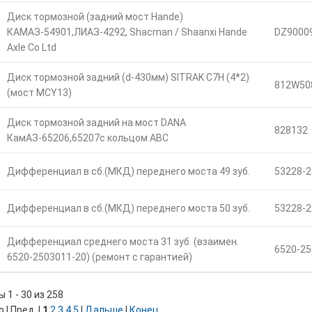
Диск тормозной (задний мост Hande)
КАМАЗ-54901,ЛИАЗ-4292, Shacman / Shaanxi Hande
DZ9000
Axle Co Ltd
Диск тормозной задний (d-430мм) SITRAK C7H (4*2)
812W50
(мост MCY13)
Диск тормозной задний на мост DANA
828132
КамАЗ-65206,65207с кольцом ABC
Дифференциал в сб.(МКД) переднего моста 49 зуб.
53228-2
Дифференциал в сб.(МКД) переднего моста 50 зуб.
53228-2
Дифференциал среднего моста 31 зуб. (взаимен.
6520-25
6520-2503011-20) (ремонт с гарантией)
 1 - 30 из 258
 | Пред. |
1
2
3
4
5
|
Дальше
|
Конец