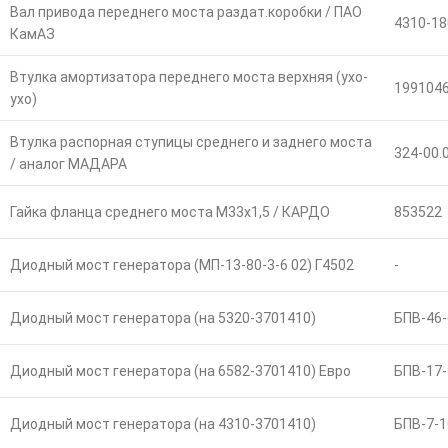
Вал привода переднего моста раздат.коробки / ПАО
4310-18
КамАЗ
Втулка амортизатора переднего моста верхняя (ухо-
199104
ухо)
Втулка распорная ступицы среднего и заднего моста
324-00.
/ аналог МАДАРА
Гайка фланца среднего моста М33х1,5 / КАРДО
853522
Диодный мост генератора (МП-13-80-3-6 02) Г4502
-
Диодный мост генератора (на 5320-3701410)
БПВ-46-
Диодный мост генератора (на 6582-3701410) Евро
БПВ-17-
Диодный мост генератора (на 4310-3701410)
БПВ-7-1