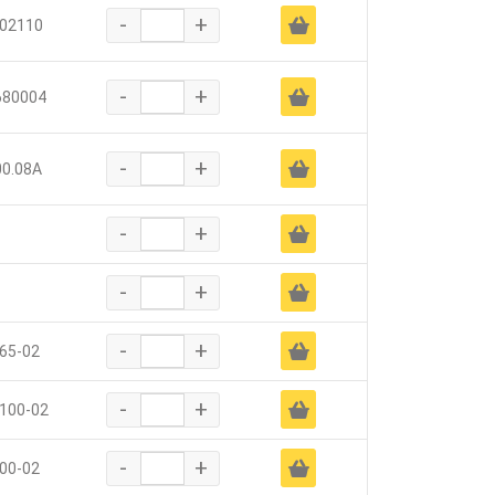
-
+
Ä
02110
-
+
Ä
680004
-
+
Ä
00.08А
-
+
Ä
-
+
Ä
-
+
Ä
65-02
-
+
Ä
100-02
-
+
Ä
00-02