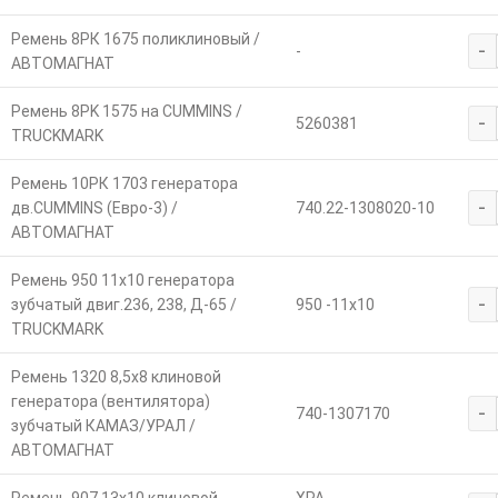
Ремень 8РК 1675 поликлиновый /
-
-
АВТОМАГНАТ
Ремень 8РK 1575 на CUMMINS /
-
5260381
TRUCKMARK
Ремень 10РК 1703 генератора
-
дв.CUMMINS (Евро-3) /
740.22-1308020-10
АВТОМАГНАТ
Ремень 950 11х10 генератора
-
зубчатый двиг.236, 238, Д-65 /
950 -11х10
TRUCKMARK
Ремень 1320 8,5х8 клиновой
генератора (вентилятора)
-
740-1307170
зубчатый КАМАЗ/УРАЛ /
АВТОМАГНАТ