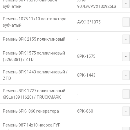
Ремень 907 13х10 клиновой
XPA-
-
зубчатый
907Lw/AVX13х925La
Ремень 1075 11x10 вентилятора
-
AVX13*1075
зубчатый
-
Ремень 8РК 2155 поликлиновый
-
Ремень 8РK 1575 поликлиновый
-
8РК-1575
(5260381) / ZTD
Ремень 8РK 1443 поликлиновый /
-
8РК-1443
ZTD
Ремень 8РК 1727 поликлиновый
-
-
6ISLe (3911620) / TRUCKMARK
-
Ремень 6РК- 860 генератора
6РК-860
Ремень 987 14х10 насоса ГУР