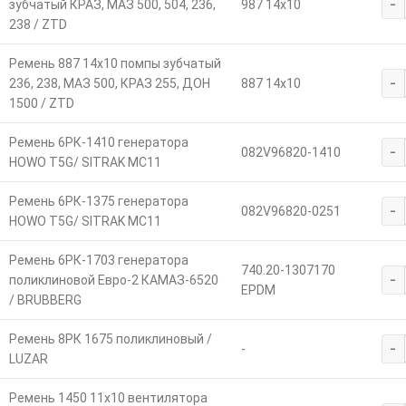
-
зубчатый КРАЗ, МАЗ 500, 504, 236,
987 14х10
238 / ZTD
Ремень 887 14х10 помпы зубчатый
-
236, 238, МАЗ 500, КРАЗ 255, ДОН
887 14х10
1500 / ZTD
Ремень 6РК-1410 генератора
-
082V96820-1410
HOWO T5G/ SITRAK МС11
Ремень 6РК-1375 генератора
-
082V96820-0251
HOWO T5G/ SITRAK МС11
Ремень 6РК-1703 генератора
740.20-1307170
-
поликлиновой Евро-2 КАМАЗ-6520
EPDM
/ BRUBBERG
Ремень 8РК 1675 поликлиновый /
-
-
LUZAR
Ремень 1450 11х10 вентилятора