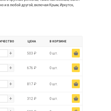
но и в любой другой, включая Крым, Иркутск,
ИЧЕСТВО
ЦЕНА
В КОРЗИНЕ
+
Ä
503 ₽
0 шт.
+
Ä
676 ₽
0 шт.
+
Ä
817 ₽
0 шт.
+
Ä
312 ₽
0 шт.