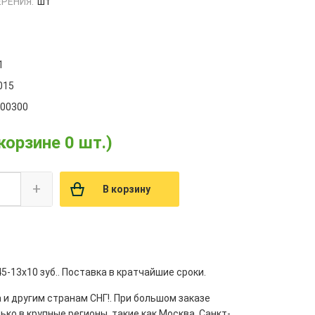
РЕНИЯ:
шт
1
015
000300
 корзине 0 шт.)
+
В корзину
-13x10 зуб.. Поставка в кратчайшие сроки.
 и другим странам СНГ!. При большом заказе
ко в крупные регионы, такие как Москва, Санкт-