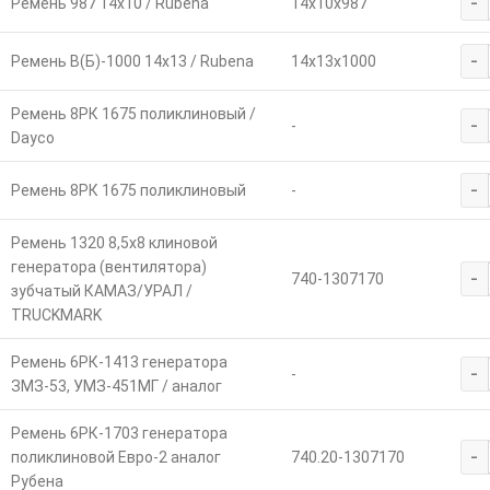
-
Ремень 987 14х10 / Rubena
14х10х987
-
Ремень В(Б)-1000 14х13 / Rubena
14х13х1000
Ремень 8РК 1675 поликлиновый /
-
-
Dayco
-
Ремень 8РК 1675 поликлиновый
-
Ремень 1320 8,5х8 клиновой
генератора (вентилятора)
-
740-1307170
зубчатый КАМАЗ/УРАЛ /
TRUCKMARK
Ремень 6РК-1413 генератора
-
-
ЗМЗ-53, УМЗ-451МГ / аналог
Ремень 6РК-1703 генератора
-
поликлиновой Евро-2 аналог
740.20-1307170
Рубена