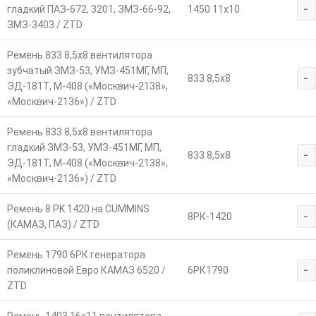
-
гладкий ПАЗ-672, 3201, ЗМЗ-66-92,
1450 11х10
ЗМЗ-3403 / ZTD
Ремень 833 8,5х8 вентилятора
зубчатый ЗМЗ-53, УМЗ-451МГ, МП,
-
833 8,5х8
ЭД-181Т, М-408 («Москвич-2138»,
«Москвич-2136») / ZTD
Ремень 833 8,5х8 вентилятора
гладкий ЗМЗ-53, УМЗ-451МГ, МП,
-
833 8,5х8
ЭД-181Т, М-408 («Москвич-2138»,
«Москвич-2136») / ZTD
Ремень 8 РK 1420 на CUMMINS
-
8РК-1420
(КАМАЗ, ПАЗ) / ZTD
Ремень 1790 6РК генератора
-
поликлиновой Евро КАМАЗ 6520 /
6РК1790
ZTD