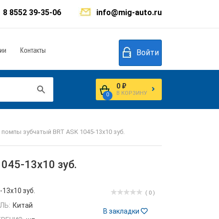
8 8552 39-35-06
info@mig-auto.ru
ии
Контакты
Войти
0 ₽
В КОРЗИНУ
0
 помпы зубчатый BRT ASK 1045-13x10 зуб.
045-13x10 зуб.
-13x10 зуб.
( 0 )
ЛЬ:
Китай
В закладки