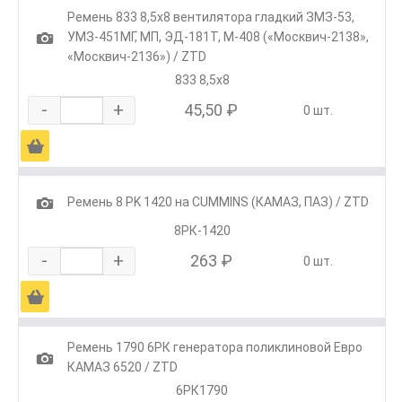
Ремень 833 8,5х8 вентилятора гладкий ЗМЗ-53,
1
УМЗ-451МГ, МП, ЭД-181Т, М-408 («Москвич-2138»,
«Москвич-2136») / ZTD
833 8,5х8
-
+
45,50 ₽
0 шт.
Ä
1
Ремень 8 РK 1420 на CUMMINS (КАМАЗ, ПАЗ) / ZTD
8РК-1420
-
+
263 ₽
0 шт.
Ä
Ремень 1790 6РК генератора поликлиновой Евро
1
КАМАЗ 6520 / ZTD
6РК1790