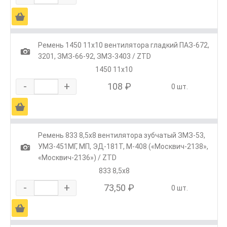
Ä
Ремень 1450 11х10 вентилятора гладкий ПАЗ-672,
1
3201, ЗМЗ-66-92, ЗМЗ-3403 / ZTD
1450 11х10
-
+
108 ₽
0 шт.
Ä
Ремень 833 8,5х8 вентилятора зубчатый ЗМЗ-53,
1
УМЗ-451МГ, МП, ЭД-181Т, М-408 («Москвич-2138»,
«Москвич-2136») / ZTD
833 8,5х8
-
+
73,50 ₽
0 шт.
Ä