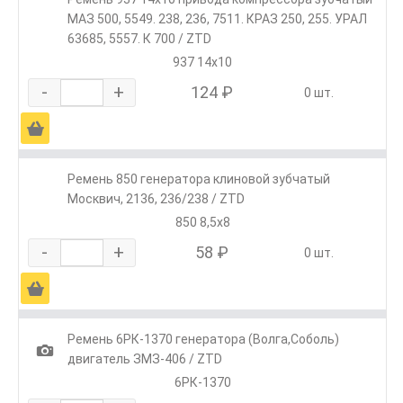
МАЗ 500, 5549. 238, 236, 7511. КРАЗ 250, 255. УРАЛ
63685, 5557. К 700 / ZTD
937 14х10
-
+
124 ₽
0 шт.
Ä
Ремень 850 генератора клиновой зубчатый
Москвич, 2136, 236/238 / ZTD
850 8,5х8
-
+
58 ₽
0 шт.
Ä
Ремень 6РК-1370 генератора (Волга,Соболь)
1
двигатель ЗМЗ-406 / ZTD
6РК-1370