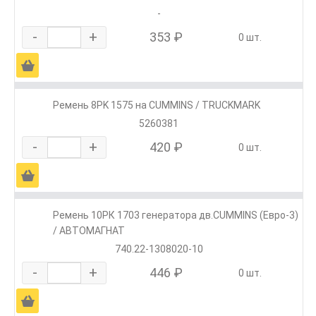
-
-
+
353 ₽
0 шт.
Ä
Ремень 8РK 1575 на CUMMINS / TRUCKMARK
5260381
-
+
420 ₽
0 шт.
Ä
Ремень 10РК 1703 генератора дв.CUMMINS (Евро-3)
/ АВТОМАГНАТ
740.22-1308020-10
-
+
446 ₽
0 шт.
Ä