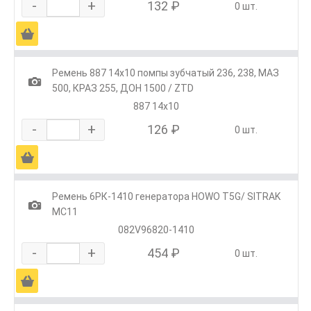
-
+
132 ₽
0 шт.
Ä
Ремень 887 14х10 помпы зубчатый 236, 238, МАЗ
1
500, КРАЗ 255, ДОН 1500 / ZTD
887 14х10
-
+
126 ₽
0 шт.
Ä
Ремень 6РК-1410 генератора HOWO T5G/ SITRAK
1
МС11
082V96820-1410
-
+
454 ₽
0 шт.
Ä