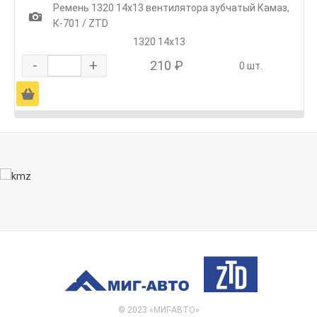
Ремень 1320 14х13 вентилятора зубчатый Камаз,
1
К-701 / ZTD
1320 14х13
-
+
210 ₽
0 шт.
Ä
© 2023 «МИГ-АВТО»