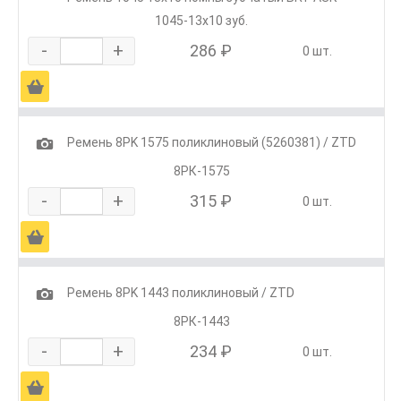
1045-13x10 зуб.
-
+
286 ₽
0 шт.
Ä
1
Ремень 8РK 1575 поликлиновый (5260381) / ZTD
8РК-1575
-
+
315 ₽
0 шт.
Ä
1
Ремень 8РK 1443 поликлиновый / ZTD
8РК-1443
-
+
234 ₽
0 шт.
Ä