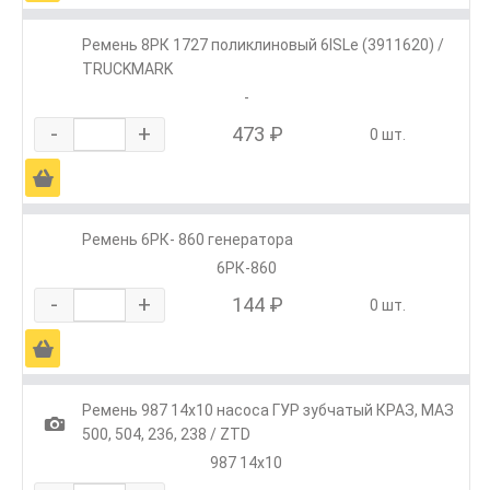
Ремень 8РК 1727 поликлиновый 6ISLe (3911620) /
TRUCKMARK
-
-
+
473 ₽
0 шт.
Ä
Ремень 6РК- 860 генератора
6РК-860
-
+
144 ₽
0 шт.
Ä
Ремень 987 14х10 насоса ГУР зубчатый КРАЗ, МАЗ
1
500, 504, 236, 238 / ZTD
987 14х10