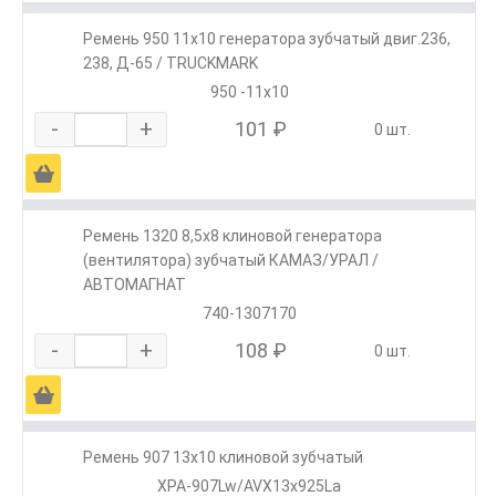
Ремень 950 11х10 генератора зубчатый двиг.236,
238, Д-65 / TRUCKMARK
950 -11х10
-
+
101 ₽
0 шт.
Ä
Ремень 1320 8,5х8 клиновой генератора
(вентилятора) зубчатый КАМАЗ/УРАЛ /
АВТОМАГНАТ
740-1307170
-
+
108 ₽
0 шт.
Ä
Ремень 907 13х10 клиновой зубчатый
XPA-907Lw/AVX13х925La