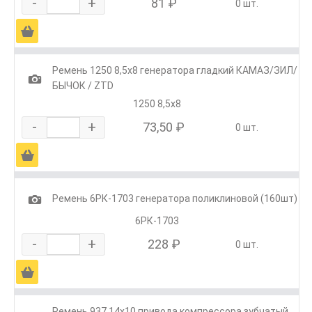
-
+
81 ₽
0 шт.
Ä
Ремень 1250 8,5х8 генератора гладкий КАМАЗ/ЗИЛ/
1
БЫЧОК / ZTD
1250 8,5х8
-
+
73,50 ₽
0 шт.
Ä
1
Ремень 6РК-1703 генератора поликлиновой (160шт)
6РК-1703
-
+
228 ₽
0 шт.
Ä
Ремень 937 14х10 привода компрессора зубчатый