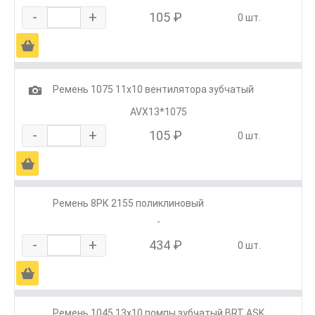
-
+
105 ₽
0 шт.
Ä
1
Ремень 1075 11x10 вентилятора зубчатый
AVX13*1075
-
+
105 ₽
0 шт.
Ä
Ремень 8РК 2155 поликлиновый
-
-
+
434 ₽
0 шт.
Ä
Ремень 1045 13х10 помпы зубчатый BRT ASK