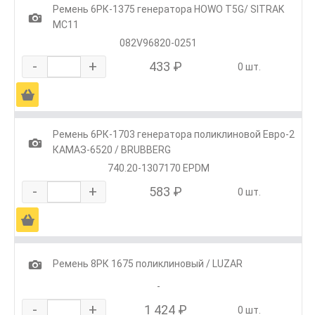
Ремень 6РК-1375 генератора HOWO T5G/ SITRAK
1
МС11
082V96820-0251
-
+
433 ₽
0 шт.
Ä
Ремень 6РК-1703 генератора поликлиновой Евро-2
1
КАМАЗ-6520 / BRUBBERG
740.20-1307170 EPDM
-
+
583 ₽
0 шт.
Ä
1
Ремень 8РК 1675 поликлиновый / LUZAR
-
-
+
1 424 ₽
0 шт.