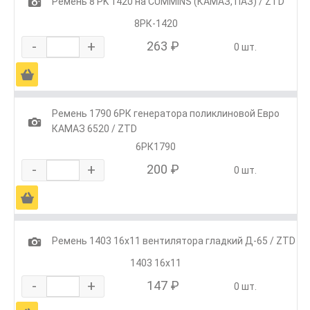
1
Ремень 8 РK 1420 на CUMMINS (КАМАЗ, ПАЗ) / ZTD
8РК-1420
-
+
263 ₽
0 шт.
Ä
Ремень 1790 6РК генератора поликлиновой Евро
1
КАМАЗ 6520 / ZTD
6РК1790
-
+
200 ₽
0 шт.
Ä
1
Ремень 1403 16x11 вентилятора гладкий Д-65 / ZTD
1403 16х11
-
+
147 ₽
0 шт.