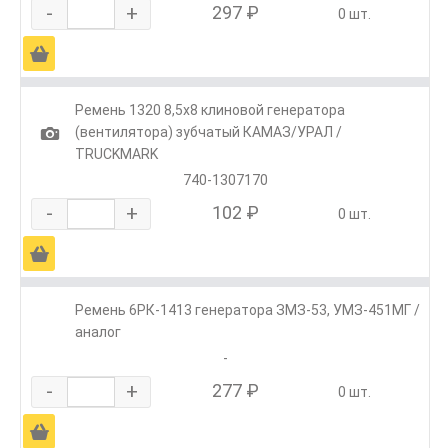
-
+
297 ₽
0 шт.
Ä
Ремень 1320 8,5х8 клиновой генератора
1
(вентилятора) зубчатый КАМАЗ/УРАЛ /
TRUCKMARK
740-1307170
-
+
102 ₽
0 шт.
Ä
Ремень 6РК-1413 генератора ЗМЗ-53, УМЗ-451МГ /
аналог
-
-
+
277 ₽
0 шт.
Ä