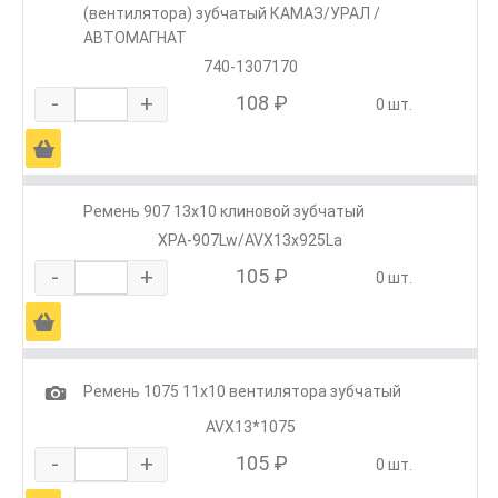
(вентилятора) зубчатый КАМАЗ/УРАЛ /
АВТОМАГНАТ
740-1307170
-
+
108 ₽
0 шт.
Ä
Ремень 907 13х10 клиновой зубчатый
XPA-907Lw/AVX13х925La
-
+
105 ₽
0 шт.
Ä
1
Ремень 1075 11x10 вентилятора зубчатый
AVX13*1075
-
+
105 ₽
0 шт.