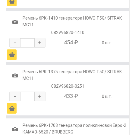
Ä
Ремень 6РК-1410 генератора HOWO T5G/ SITRAK
1
МС11
082V96820-1410
-
+
454 ₽
0 шт.
Ä
Ремень 6РК-1375 генератора HOWO T5G/ SITRAK
1
МС11
082V96820-0251
-
+
433 ₽
0 шт.
Ä
Ремень 6РК-1703 генератора поликлиновой Евро-2
1
КАМАЗ-6520 / BRUBBERG