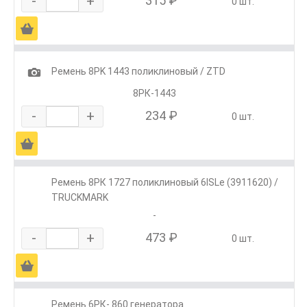
-
+
315 ₽
0 шт.
Ä
1
Ремень 8РK 1443 поликлиновый / ZTD
8РК-1443
-
+
234 ₽
0 шт.
Ä
Ремень 8РК 1727 поликлиновый 6ISLe (3911620) /
TRUCKMARK
-
-
+
473 ₽
0 шт.
Ä
Ремень 6РК- 860 генератора