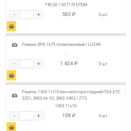
740.20-1307170 EPDM
-
+
583 ₽
0 шт.
Ä
1
Ремень 8РК 1675 поликлиновый / LUZAR
-
-
+
1 424 ₽
0 шт.
Ä
Ремень 1450 11х10 вентилятора гладкий ПАЗ-672,
1
3201, ЗМЗ-66-92, ЗМЗ-3403 / ZTD
1450 11х10
-
+
108 ₽
0 шт.
Ä