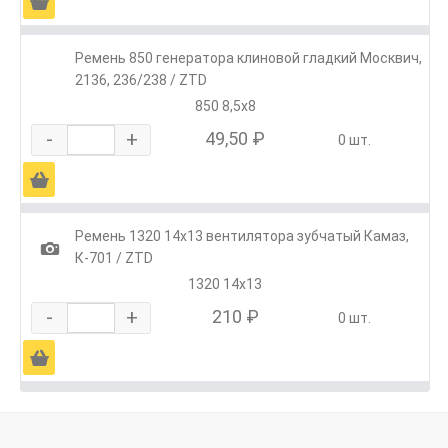
Ä
Ремень 850 генератора клиновой гладкий Москвич,
2136, 236/238 / ZTD
850 8,5х8
-
+
49,50 ₽
0 шт.
Ä
Ремень 1320 14х13 вентилятора зубчатый Камаз,
1
К-701 / ZTD
1320 14х13
-
+
210 ₽
0 шт.
Ä