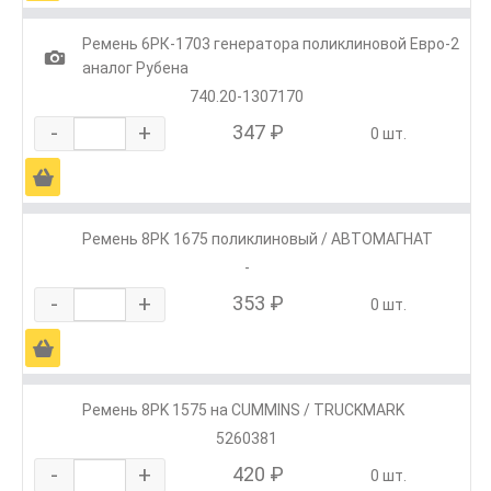
Ремень 6РК-1703 генератора поликлиновой Евро-2
1
аналог Рубена
740.20-1307170
-
+
347 ₽
0 шт.
Ä
Ремень 8РК 1675 поликлиновый / АВТОМАГНАТ
-
-
+
353 ₽
0 шт.
Ä
Ремень 8РK 1575 на CUMMINS / TRUCKMARK
5260381
-
+
420 ₽
0 шт.