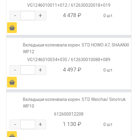
VG1246010011+012 / 612630020018+019
-
+
4 478 ₽
0 шт.
Ä
Вкладыши коленвала корен. STD HOWO A7, SHAANXI
WP12
VG1246010034+035 / 612630010088+089
-
+
4 497 ₽
0 шт.
Ä
Вкладыши коленвала корен. STD Weichai/ Sinotruk
WP10
612600012208
-
+
1 130 ₽
0 шт.
Ä