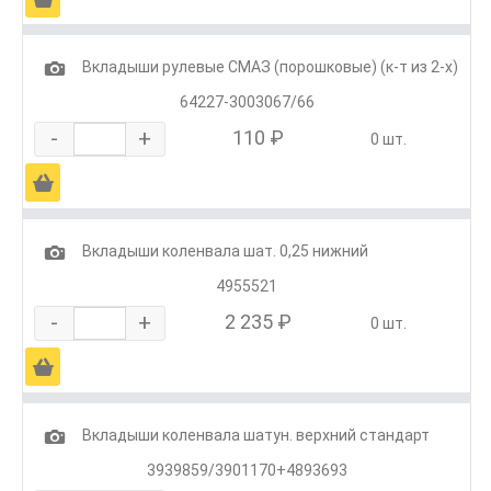
1
Вкладыши рулевые СМАЗ (порошковые) (к-т из 2-х)
64227-3003067/66
-
+
110 ₽
0 шт.
Ä
1
Вкладыши коленвала шат. 0,25 нижний
4955521
-
+
2 235 ₽
0 шт.
Ä
1
Вкладыши коленвала шатун. верхний стандарт
3939859/3901170+4893693