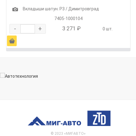
1
Вкладыши шатун. Р3 / Димитровград
7405-1000104
-
+
3 271 ₽
0 шт.
Ä
© 2023 «МИГ-АВТО»