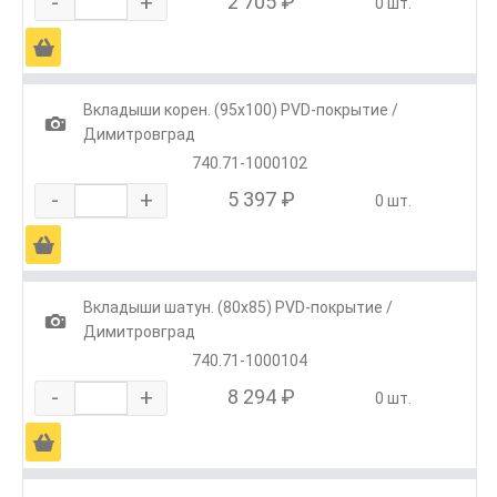
-
+
2 705 ₽
0 шт.
Ä
Вкладыши корен. (95х100) PVD-покрытие /
1
Димитровград
740.71-1000102
-
+
5 397 ₽
0 шт.
Ä
Вкладыши шатун. (80х85) PVD-покрытие /
1
Димитровград
740.71-1000104
-
+
8 294 ₽
0 шт.
Ä