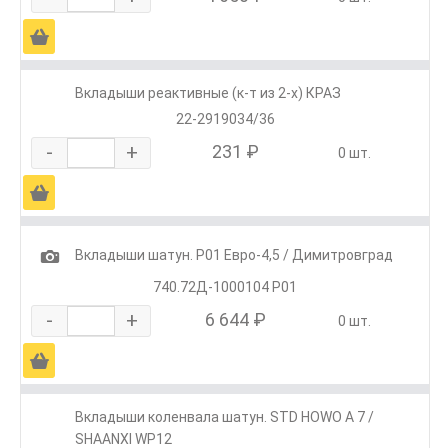
Ä
Вкладыши реактивные (к-т из 2-х) КРАЗ
22-2919034/36
-
+
231 ₽
0 шт.
Ä
1
Вкладыши шатун. Р01 Евро-4,5 / Димитровград
740.72Д-1000104 Р01
-
+
6 644 ₽
0 шт.
Ä
Вкладыши коленвала шатун. STD HOWO A 7 /
SHAANXI WP12