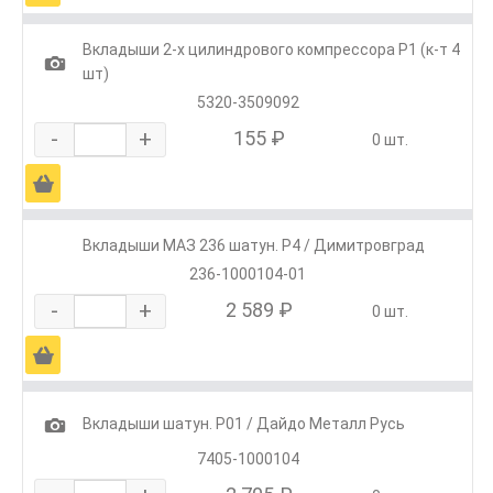
Вкладыши 2-х цилиндрового компрессора Р1 (к-т 4
1
шт)
5320-3509092
-
+
155 ₽
0 шт.
Ä
Вкладыши МАЗ 236 шатун. Р4 / Димитровград
236-1000104-01
-
+
2 589 ₽
0 шт.
Ä
1
Вкладыши шатун. Р01 / Дайдо Металл Русь
7405-1000104