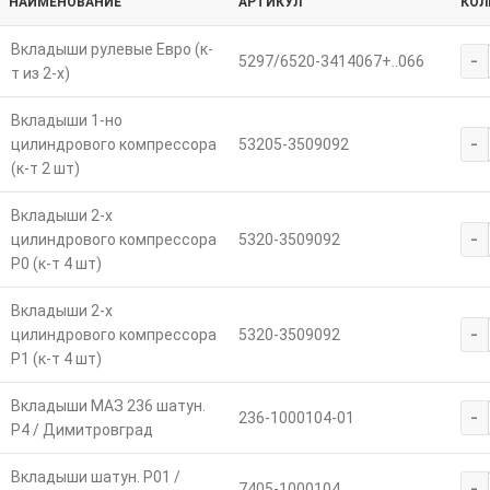
НАИМЕНОВАНИЕ
АРТИКУЛ
КОЛ
Вкладыши рулевые Евро (к-
-
5297/6520-3414067+..066
т из 2-х)
Вкладыши 1-но
-
цилиндрового компрессора
53205-3509092
(к-т 2 шт)
Вкладыши 2-х
-
цилиндрового компрессора
5320-3509092
Р0 (к-т 4 шт)
Вкладыши 2-х
-
цилиндрового компрессора
5320-3509092
Р1 (к-т 4 шт)
Вкладыши МАЗ 236 шатун.
-
236-1000104-01
Р4 / Димитровград
Вкладыши шатун. Р01 /
-
7405-1000104