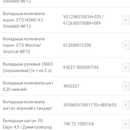
SHAANXI WP12
Вкладыши коленвала
VG1246010034+035 /
-
корен. STD HOWO A7,
612630010088+089
SHAANXI WP12
Вкладыши коленвала
-
корен. STD Weichai/
612600012208
Sinotruk WP10
Вкладыши рулевые СМАЗ
-
64227-3003067/66
(порошковые) (к-т из 2-х)
Вкладыши коленвала шат.
-
4955521
0,25 нижний
Вкладыши коленвала
-
3939859/3901170+4893693
шатун. верхний стандарт
Вкладыши шатун. Р0
-
740.72-1000104
Евро-4,5 / Димитровград