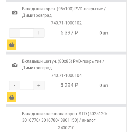
Вкладыши корен. (95х100) PVD-покрытие /
1
Димитровград
740.71-1000102
-
+
5 397 ₽
0 шт.
Ä
Вкладыши шатун. (80х85) PVD-покрытие /
1
Димитровград
740.71-1000104
-
+
8 294 ₽
0 шт.
Ä
Вкладыши коленвала корен. STD (4025120/
3016770/ 3016780/ 3801150) / аналог
3400710