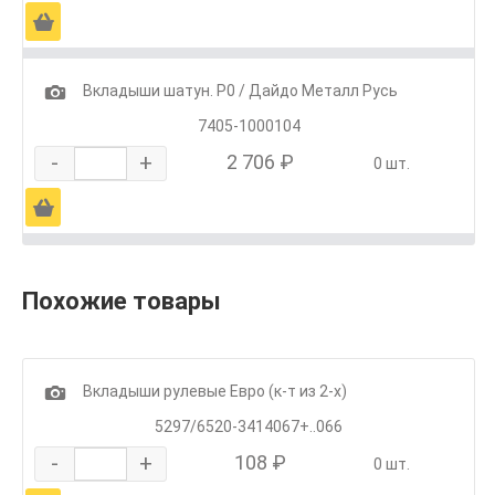
Ä
1
Вкладыши шатун. Р0 / Дайдо Металл Русь
7405-1000104
-
+
2 706 ₽
0 шт.
Ä
Похожие товары
1
Вкладыши рулевые Евро (к-т из 2-х)
5297/6520-3414067+..066
-
+
108 ₽
0 шт.