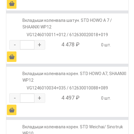
Ä
Вкладыши коленвала шатун. STD HOWO A 7 /
SHAANXI WP12
VG1246010011+012 / 612630020018+019
-
+
4 478 ₽
0 шт.
Ä
Вкладыши коленвала корен. STD HOWO A7, SHAANXI
WP12
VG1246010034+035 / 612630010088+089
-
+
4 497 ₽
0 шт.
Ä
Вкладыши коленвала корен. STD Weichai/ Sinotruk
WP10