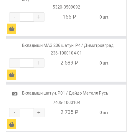
5320-3509092
-
+
155 ₽
0 шт.
Ä
Вкладыши МАЗ 236 шатун. Р4 / Димитровград
236-1000104-01
-
+
2 589 ₽
0 шт.
Ä
1
Вкладыши шатун. Р01 / Дайдо Металл Русь
7405-1000104
-
+
2 705 ₽
0 шт.
Ä