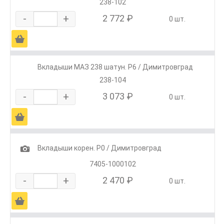
238-102
-
+
2 772 ₽
0 шт.
Ä
Вкладыши МАЗ 238 шатун. Р6 / Димитровград
238-104
-
+
3 073 ₽
0 шт.
Ä
1
Вкладыши корен. Р0 / Димитровград
7405-1000102
-
+
2 470 ₽
0 шт.
Ä