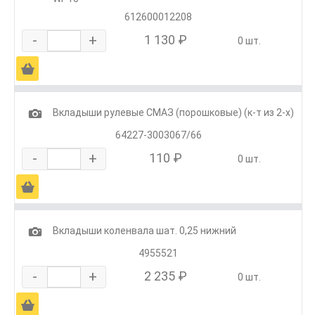
612600012208
-
+
1 130 ₽
0 шт.
Ä
1
Вкладыши рулевые СМАЗ (порошковые) (к-т из 2-х)
64227-3003067/66
-
+
110 ₽
0 шт.
Ä
1
Вкладыши коленвала шат. 0,25 нижний
4955521
-
+
2 235 ₽
0 шт.
Ä