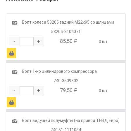
1
Болт колеса 53205 задний М22х95 со шлицами
53205-3104071
-
+
85,50 ₽
0 шт.
Ä
1
Болт 1-но цилиндрового компрессора
740-3509302
-
+
79,50 ₽
0 шт.
Ä
1
Болт ведущей полумуфты (на привод ТНВД Евро)
740.51-1111084