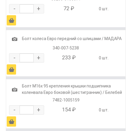
-
+
72 ₽
0 шт.
Ä
1
Болт колеса Евро передний со шлицами / МАДАРА
340-007-5238
-
+
233 ₽
0 шт.
Ä
Болт М16х 95 крепления крышки подшипника
1
коленвала Евро боковой (шестигранник) / Белебей
7482-1005159
-
+
154 ₽
0 шт.
Ä