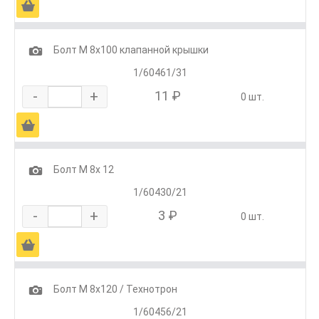
Ä
1
Болт М 8х100 клапанной крышки
1/60461/31
-
+
11 ₽
0 шт.
Ä
1
Болт М 8х 12
1/60430/21
-
+
3 ₽
0 шт.
Ä
1
Болт М 8х120 / Технотрон
1/60456/21