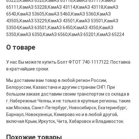
65225,КамАЗ 6520,КамАЗ 65116,КамАЗ 65117,КамАЗ
65111,КамАЗ 53228,КамАЗ 43114,КамАЗ 43118,КамАЗ
6540,КамАЗ 53605,КамАЗ 5460,КамАЗ 5360,КамАЗ
43505,КамАЗ 53229,КамАЗ 43501,КамАЗ 53501,КамАЗ
53504,КамАЗ 63501,КамАЗ 6450,КамАЗ 4350,КамАЗ
5350,КамАЗ 6350,КамАЗ 6560,КамАЗ 65201,КамАЗ 65224
О товаре
У нас Вы можете купить Болт ФТОТ 740-1117122. Поставка
в кратчайшие сроки.
Мы доставим вам товар в любой регион России,
Белоруссии, Казахстана и другим странам СНГ!. При
большом заказе доставим своим транспортом со склада в
г. Набережные Челны, и не только в крупные регионы, такие
как Москва, Санкт-Петербург, Новосибирск, Екатеринбург,
Барнаул, Новокузнецк, Кемерово но и в любой другой,
включая Крым, Иркутск, Чита, Хабаровск и Владивосток.
Похожие товары