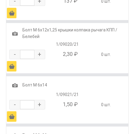
-
+
137 ₽
0 шт.
Ä
Болт М 6х12х1,25 крышки колпака рычага КПП /
1
Белебей
1/09020/21
-
+
2,30 ₽
0 шт.
Ä
1
Болт М 6х14
1/09021/21
-
+
1,50 ₽
0 шт.
Ä