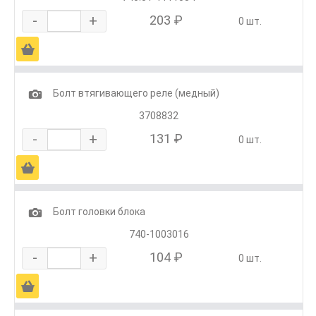
-
+
203 ₽
0 шт.
Ä
1
Болт втягивающего реле (медный)
3708832
-
+
131 ₽
0 шт.
Ä
1
Болт головки блока
740-1003016
-
+
104 ₽
0 шт.
Ä