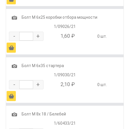
1
Болт М 6х25 коробки отбора мощности
1/09026/21
-
+
1,60 ₽
0 шт.
Ä
1
Болт М 6х35 стартера
1/09030/21
-
+
2,10 ₽
0 шт.
Ä
1
Болт М 8х 18 / Белебей
1/60433/21