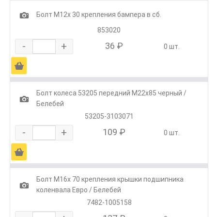
1
Болт М12х 30 крепления бампера в сб.
853020
-
+
36 ₽
0 шт.
Ä
Болт колеса 53205 передний М22х85 черный /
1
Белебей
53205-3103071
-
+
109 ₽
0 шт.
Ä
Болт М16х 70 крепления крышки подшипника
1
коленвала Евро / Белебей
7482-1005158