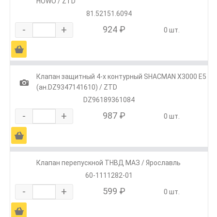
HOWO / ZTD
81.52151.6094
-
+
924 ₽
0 шт.
Ä
Клапан защитный 4-х контурный SHACMAN X3000 E5
1
(ан.DZ9347141610) / ZTD
DZ96189361084
-
+
987 ₽
0 шт.
Ä
Клапан перепускной ТНВД МАЗ / Ярославль
60-1111282-01
-
+
599 ₽
0 шт.
Ä