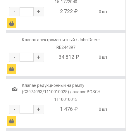
15-1772040
-
+
2 722 ₽
0 шт.
Ä
Клапан электромагнитный / John Deere
RE244397
-
+
34 812 ₽
0 шт.
Ä
Клапан редукционный на рампу
1
(C3974093/1110010028) / аналог BOSCH
1110010015
-
+
1 476 ₽
0 шт.
Ä