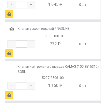
-
+
1 645 ₽
0 шт.
Ä
1
Клапан ускорительный / RADLINE
100-3518010
-
+
772 ₽
0 шт.
Ä
Клапан контрольного вывода КАМАЗ (100.3515310)
SORL
5297-3506100
-
+
1 160 ₽
0 шт.
Ä