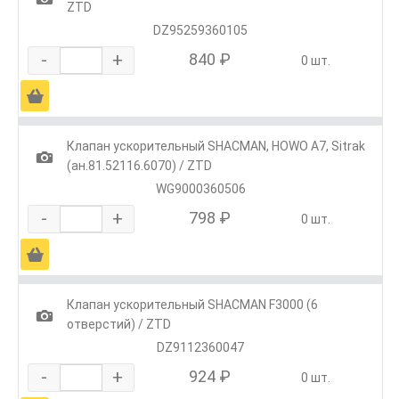
ZTD
DZ95259360105
-
+
840 ₽
0 шт.
Ä
Клапан ускорительный SHACMAN, HOWO A7, Sitrak
1
(ан.81.52116.6070) / ZTD
WG9000360506
-
+
798 ₽
0 шт.
Ä
Клапан ускорительный SHACMAN F3000 (6
1
отверстий) / ZTD
DZ9112360047
-
+
924 ₽
0 шт.