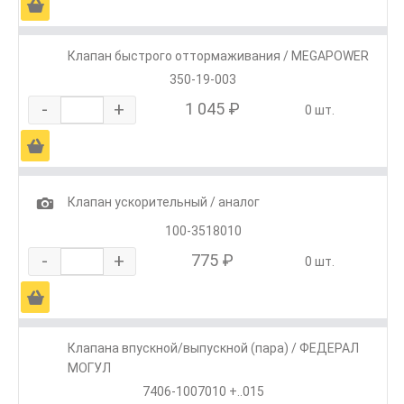
Ä
Клапан быстрого оттормаживания / MEGAPOWER
350-19-003
-
+
1 045 ₽
0 шт.
Ä
1
Клапан ускорительный / аналог
100-3518010
-
+
775 ₽
0 шт.
Ä
Клапана впускной/выпускной (пара) / ФЕДЕРАЛ
МОГУЛ
7406-1007010 +..015