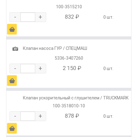
100-3515210
-
+
832 ₽
0 шт.
Ä
1
Клапан насоса ГУР / СПЕЦМАШ
5336-3407260
-
+
2 150 ₽
0 шт.
Ä
Клапан ускорительный с глушителем / TRUCKMARK
100-3518010-10
-
+
878 ₽
0 шт.
Ä