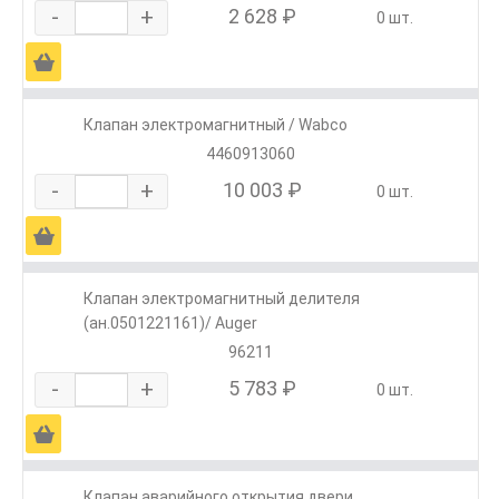
-
+
2 628 ₽
0 шт.
Ä
Клапан электромагнитный / Wabco
4460913060
-
+
10 003 ₽
0 шт.
Ä
Клапан электромагнитный делителя
(ан.0501221161)/ Auger
96211
-
+
5 783 ₽
0 шт.
Ä
Клапан аварийного открытия двери