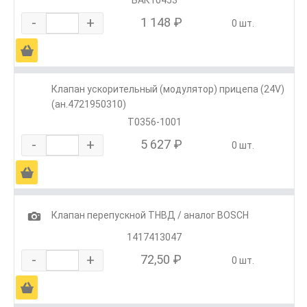
-
+
1 148 ₽
0 шт.
Ä
Клапан ускорительный (модулятор) прицепа (24V)
(ан.4721950310)
Т0356-1001
-
+
5 627 ₽
0 шт.
Ä
1
Клапан перепускной ТНВД / аналог BOSCH
1417413047
-
+
72,50 ₽
0 шт.
Ä