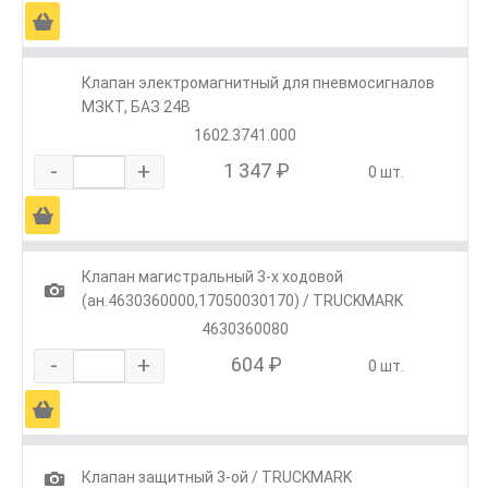
Ä
Клапан электромагнитный для пневмосигналов
МЗКТ, БАЗ 24В
1602.3741.000
-
+
1 347 ₽
0 шт.
Ä
Клапан магистральный 3-х ходовой
1
(ан.4630360000,17050030170) / TRUCKMARK
4630360080
-
+
604 ₽
0 шт.
Ä
1
Клапан защитный 3-ой / TRUCKMARK