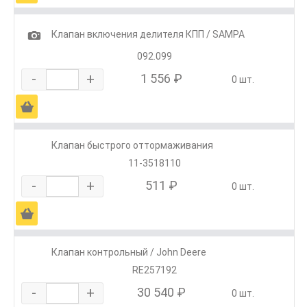
1
Клапан включения делителя КПП / SAMPA
092.099
-
+
1 556 ₽
0 шт.
Ä
Клапан быстрого оттормаживания
11-3518110
-
+
511 ₽
0 шт.
Ä
Клапан контрольный / John Deere
RE257192
-
+
30 540 ₽
0 шт.