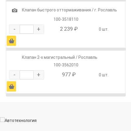
1
Клапан быстрого оттормаживания / г. Рославль
100-3518110
-
+
2 239 ₽
0 шт.
Ä
Клапан 2-х магистральный / Рославль
100-3562010
-
+
977 ₽
0 шт.
Ä