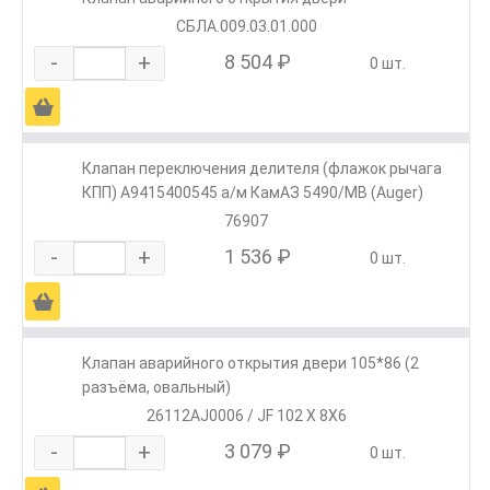
СБЛА.009.03.01.000
-
+
8 504 ₽
0 шт.
Ä
Клапан переключения делителя (флажок рычага
КПП) A9415400545 а/м КамАЗ 5490/МВ (Auger)
76907
-
+
1 536 ₽
0 шт.
Ä
Клапан аварийного открытия двери 105*86 (2
разъёма, овальный)
26112AJ0006 / JF 102 X 8X6
-
+
3 079 ₽
0 шт.