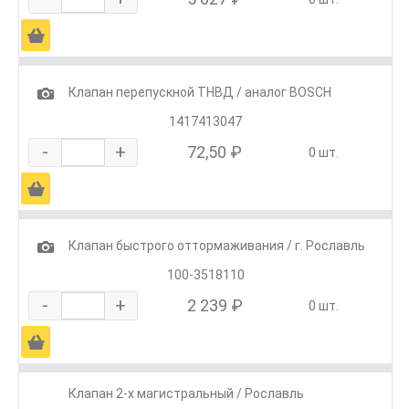
Ä
1
Клапан перепускной ТНВД / аналог BOSCH
1417413047
-
+
72,50 ₽
0 шт.
Ä
1
Клапан быстрого оттормаживания / г. Рославль
100-3518110
-
+
2 239 ₽
0 шт.
Ä
Клапан 2-х магистральный / Рославль