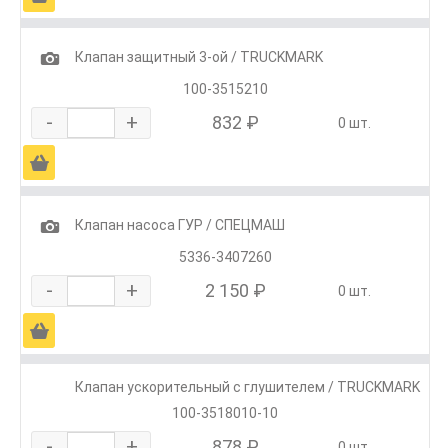
1
Клапан защитный 3-ой / TRUCKMARK
100-3515210
-
+
832 ₽
0 шт.
Ä
1
Клапан насоса ГУР / СПЕЦМАШ
5336-3407260
-
+
2 150 ₽
0 шт.
Ä
Клапан ускорительный с глушителем / TRUCKMARK
100-3518010-10
-
+
878 ₽
0 шт.