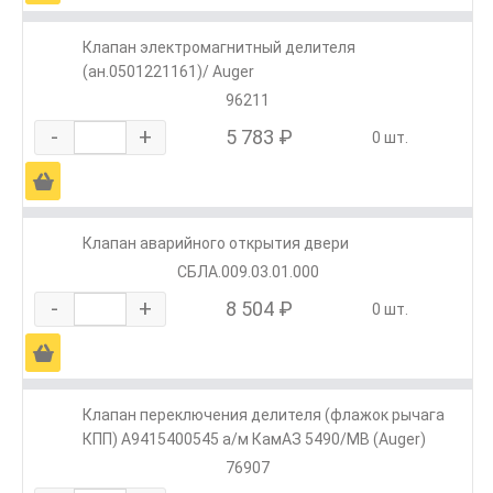
Клапан электромагнитный делителя
(ан.0501221161)/ Auger
96211
-
+
5 783 ₽
0 шт.
Ä
Клапан аварийного открытия двери
СБЛА.009.03.01.000
-
+
8 504 ₽
0 шт.
Ä
Клапан переключения делителя (флажок рычага
КПП) A9415400545 а/м КамАЗ 5490/МВ (Auger)
76907