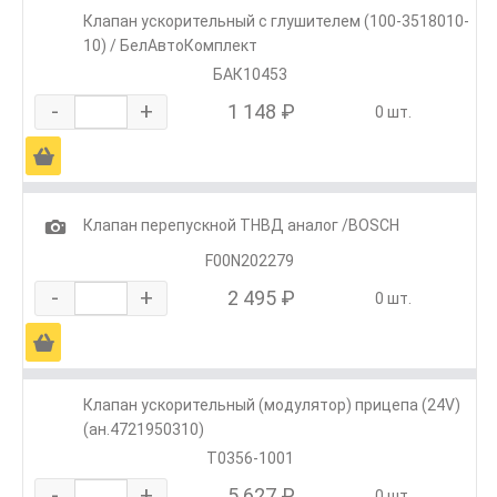
Клапан ускорительный с глушителем (100-3518010-
10) / БелАвтоКомплект
БАК10453
-
+
1 148 ₽
0 шт.
Ä
1
Клапан перепускной ТНВД аналог /BOSCH
F00N202279
-
+
2 495 ₽
0 шт.
Ä
Клапан ускорительный (модулятор) прицепа (24V)
(ан.4721950310)
Т0356-1001
-
+
5 627 ₽
0 шт.