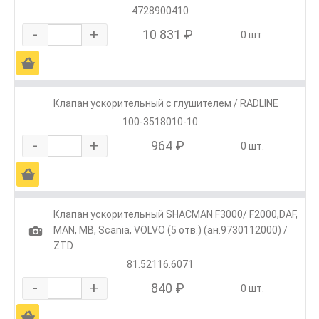
4728900410
-
+
10 831 ₽
0 шт.
Ä
Клапан ускорительный с глушителем / RADLINE
100-3518010-10
-
+
964 ₽
0 шт.
Ä
Клапан ускорительный SHACMAN F3000/ F2000,DAF,
1
MAN, MB, Scania, VOLVO (5 отв.) (ан.9730112000) /
ZTD
81.52116.6071
-
+
840 ₽
0 шт.
Ä