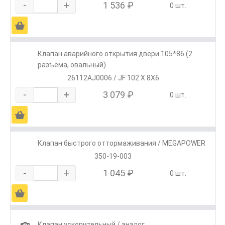
-
+
1 536 ₽
0 шт.
Ä
Клапан аварийного открытия двери 105*86 (2
разъёма, овальный)
26112AJ0006 / JF 102 X 8X6
-
+
3 079 ₽
0 шт.
Ä
Клапан быстрого оттормаживания / MEGAPOWER
350-19-003
-
+
1 045 ₽
0 шт.
Ä
1
Клапан ускорительный / аналог