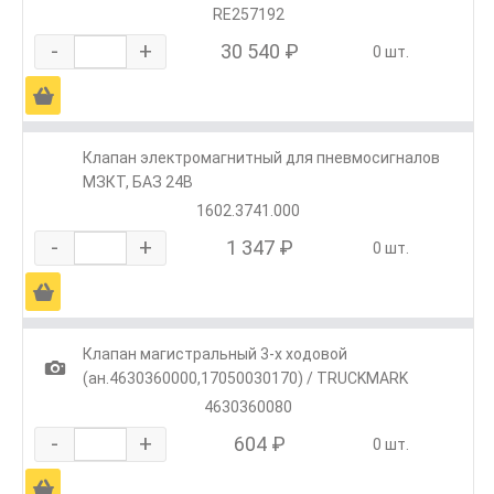
RE257192
-
+
30 540 ₽
0 шт.
Ä
Клапан электромагнитный для пневмосигналов
МЗКТ, БАЗ 24В
1602.3741.000
-
+
1 347 ₽
0 шт.
Ä
Клапан магистральный 3-х ходовой
1
(ан.4630360000,17050030170) / TRUCKMARK
4630360080
-
+
604 ₽
0 шт.
Ä