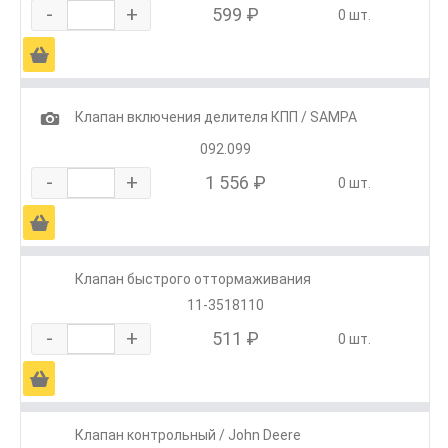
-
+
599 ₽
0 шт.
Ä
1
Клапан включения делителя КПП / SAMPA
092.099
-
+
1 556 ₽
0 шт.
Ä
Клапан быстрого оттормаживания
11-3518110
-
+
511 ₽
0 шт.
Ä
Клапан контрольный / John Deere