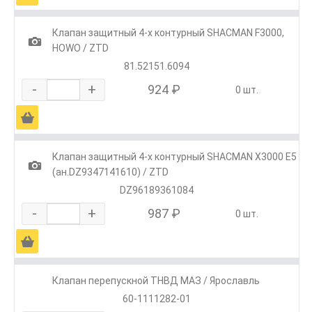
Клапан защитный 4-х контурный SHACMAN F3000,
1
HOWO / ZTD
81.52151.6094
-
+
924 ₽
0 шт.
Ä
Клапан защитный 4-х контурный SHACMAN X3000 E5
1
(ан.DZ9347141610) / ZTD
DZ96189361084
-
+
987 ₽
0 шт.
Ä
Клапан перепускной ТНВД МАЗ / Ярославль
60-1111282-01