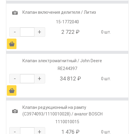
1
Клапан включения делителя / Литиз
15-1772040
-
+
2 722 ₽
0 шт.
Ä
Клапан электромагнитный / John Deere
RE244397
-
+
34 812 ₽
0 шт.
Ä
Клапан редукционный на рампу
1
(C3974093/1110010028) / аналог BOSCH
1110010015
-
+
1 476 ₽
0 шт.