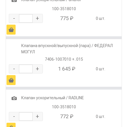
100-3518010
-
+
775 ₽
0 шт.
Ä
Клапана впускной/выпускной (пара) / ФЕДЕРАЛ
МОГУЛ
7406-1007010 +..015
-
+
1 645 ₽
0 шт.
Ä
1
Клапан ускорительный / RADLINE
100-3518010
-
+
772 ₽
0 шт.