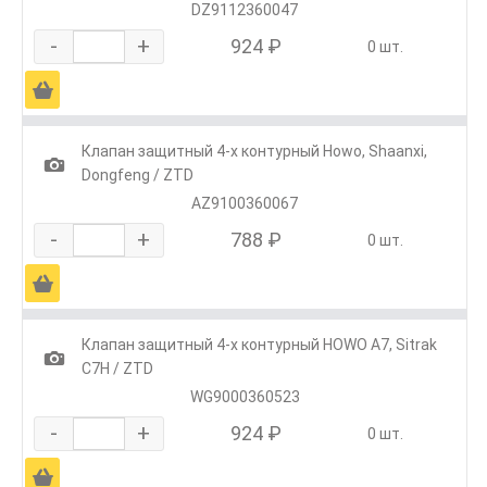
DZ9112360047
-
+
924 ₽
0 шт.
Ä
Клапан защитный 4-х контурный Howo, Shaanxi,
1
Dongfeng / ZTD
AZ9100360067
-
+
788 ₽
0 шт.
Ä
Клапан защитный 4-х контурный HOWO A7, Sitrak
1
C7H / ZTD
WG9000360523
-
+
924 ₽
0 шт.
Ä