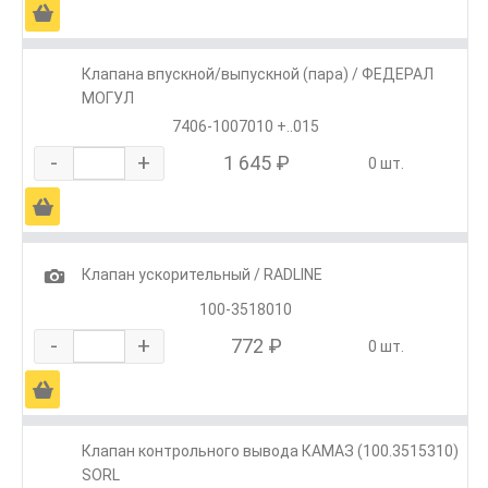
Ä
Клапана впускной/выпускной (пара) / ФЕДЕРАЛ
МОГУЛ
7406-1007010 +..015
-
+
1 645 ₽
0 шт.
Ä
1
Клапан ускорительный / RADLINE
100-3518010
-
+
772 ₽
0 шт.
Ä
Клапан контрольного вывода КАМАЗ (100.3515310)
SORL