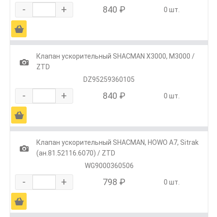
-
+
840 ₽
0 шт.
Ä
Клапан ускорительный SHACMAN X3000, М3000 /
1
ZTD
DZ95259360105
-
+
840 ₽
0 шт.
Ä
Клапан ускорительный SHACMAN, HOWO A7, Sitrak
1
(ан.81.52116.6070) / ZTD
WG9000360506
-
+
798 ₽
0 шт.
Ä