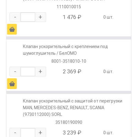
1110010015
-
+
1 476 ₽
0 шт.
Ä
Клапан ускорительный с креплением под
шумоглушитель / БелОМО
8001-3518010-10
-
+
2 369 ₽
0 шт.
Ä
Клапан ускорительный с защитой от перегрузки
MAN, MERCEDES-BENZ, RENAULT, SCANIA
(9730112000) SORL
35180190090
-
+
3 239 ₽
0 шт.