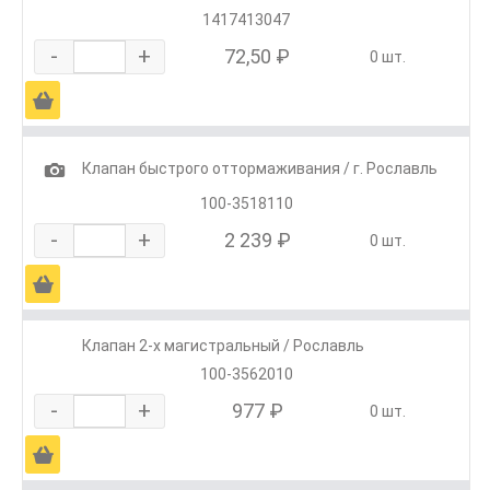
1417413047
-
+
72,50 ₽
0 шт.
Ä
1
Клапан быстрого оттормаживания / г. Рославль
100-3518110
-
+
2 239 ₽
0 шт.
Ä
Клапан 2-х магистральный / Рославль
100-3562010
-
+
977 ₽
0 шт.
Ä