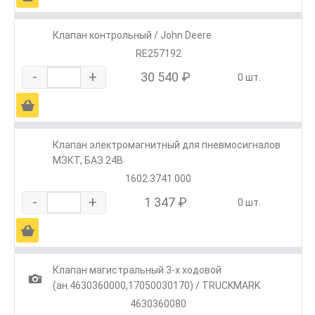
Клапан контрольный / John Deere
RE257192
-
+
30 540 ₽
0 шт.
Ä
Клапан электромагнитный для пневмосигналов
МЗКТ, БАЗ 24В
1602.3741.000
-
+
1 347 ₽
0 шт.
Ä
Клапан магистральный 3-х ходовой
1
(ан.4630360000,17050030170) / TRUCKMARK
4630360080