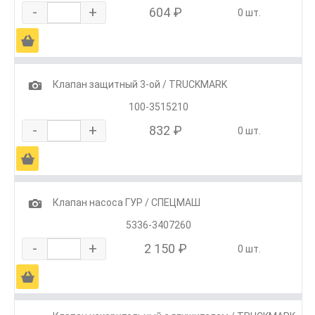
-
+
604 ₽
0 шт.
Ä
1
Клапан защитный 3-ой / TRUCKMARK
100-3515210
-
+
832 ₽
0 шт.
Ä
1
Клапан насоса ГУР / СПЕЦМАШ
5336-3407260
-
+
2 150 ₽
0 шт.
Ä