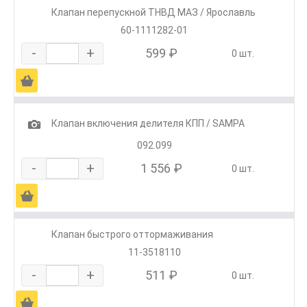
Клапан перепускной ТНВД МАЗ / Ярославль
60-1111282-01
-
+
599 ₽
0 шт.
Ä
1
Клапан включения делителя КПП / SAMPA
092.099
-
+
1 556 ₽
0 шт.
Ä
Клапан быстрого оттормаживания
11-3518110
-
+
511 ₽
0 шт.
Ä