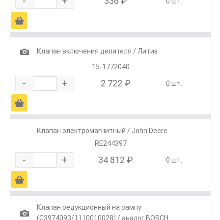
-
+
336 ₽
0 шт.
Ä
1
Клапан включения делителя / Литиз
15-1772040
-
+
2 722 ₽
0 шт.
Ä
Клапан электромагнитный / John Deere
RE244397
-
+
34 812 ₽
0 шт.
Ä
Клапан редукционный на рампу
1
(C3974093/1110010028) / аналог BOSCH