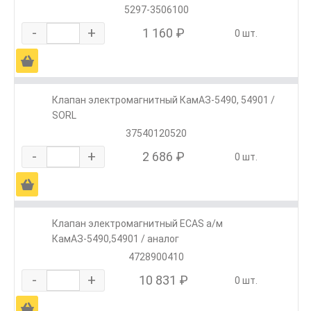
5297-3506100
-
+
1 160 ₽
0 шт.
Ä
Клапан электромагнитный КамАЗ-5490, 54901 /
SORL
37540120520
-
+
2 686 ₽
0 шт.
Ä
Клапан электромагнитный ECAS а/м
КамАЗ-5490,54901 / аналог
4728900410
-
+
10 831 ₽
0 шт.
Ä