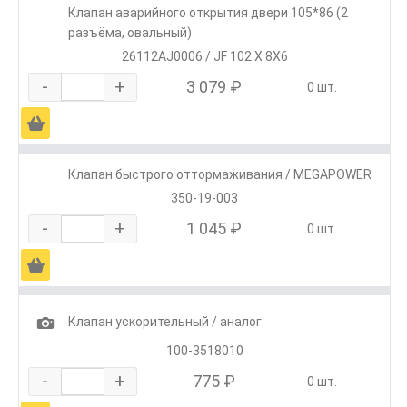
Клапан аварийного открытия двери 105*86 (2
разъёма, овальный)
26112AJ0006 / JF 102 X 8X6
-
+
3 079 ₽
0 шт.
Ä
Клапан быстрого оттормаживания / MEGAPOWER
350-19-003
-
+
1 045 ₽
0 шт.
Ä
1
Клапан ускорительный / аналог
100-3518010
-
+
775 ₽
0 шт.