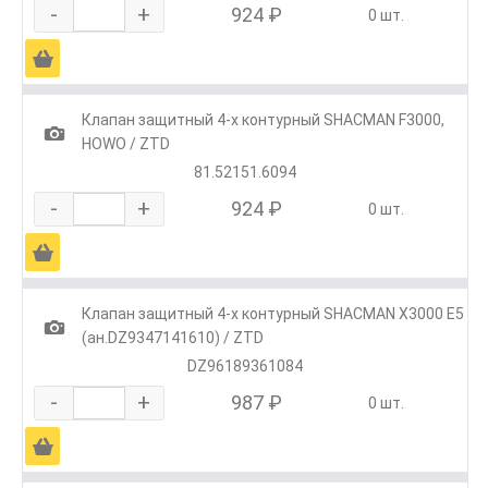
-
+
924 ₽
0 шт.
Ä
Клапан защитный 4-х контурный SHACMAN F3000,
1
HOWO / ZTD
81.52151.6094
-
+
924 ₽
0 шт.
Ä
Клапан защитный 4-х контурный SHACMAN X3000 E5
1
(ан.DZ9347141610) / ZTD
DZ96189361084
-
+
987 ₽
0 шт.
Ä