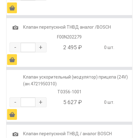
Ä
1
Клапан перепускной ТНВД аналог /BOSCH
F00N202279
-
+
2 495 ₽
0 шт.
Ä
Клапан ускорительный (модулятор) прицепа (24V)
(ан.4721950310)
Т0356-1001
-
+
5 627 ₽
0 шт.
Ä
1
Клапан перепускной ТНВД / аналог BOSCH