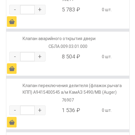
-
+
5 783 ₽
0 шт.
Ä
Клапан аварийного открытия двери
СБЛА.009.03.01.000
-
+
8 504 ₽
0 шт.
Ä
Клапан переключения делителя (флажок рычага
КПП) A9415400545 а/м КамАЗ 5490/МВ (Auger)
76907
-
+
1 536 ₽
0 шт.
Ä