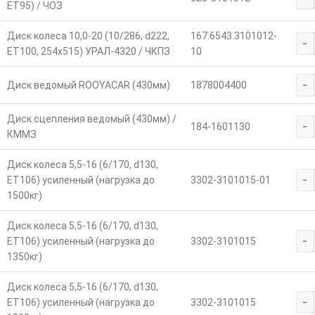
ET95) / ЧОЗ
Диск колеса 10,0-20 (10/286, d222,
167.6543.3101012-
-
ЕТ100, 254х515) УРАЛ-4320 / ЧКПЗ
10
-
Диск ведомый ROOYACAR (430мм)
1878004400
Диск сцепления ведомый (430мм) /
-
184-1601130
КММЗ
Диск колеса 5,5-16 (6/170, d130,
-
ET106) усиленный (нагрузка до
3302-3101015-01
1500кг)
Диск колеса 5,5-16 (6/170, d130,
-
ET106) усиленный (нагрузка до
3302-3101015
1350кг)
Диск колеса 5,5-16 (6/170, d130,
-
ET106) усиленный (нагрузка до
3302-3101015