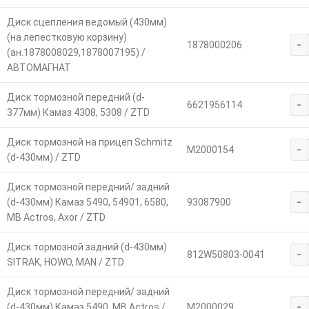
Диск сцепления ведомый (430мм)
(на лепестковую корзину)
-
1878000206
(ан.1878008029,1878007195) /
АВТОМАГНАТ
Диск тормозной передний (d-
-
6621956114
377мм) Камаз 4308, 5308 / ZTD
Диск тормозной на прицеп Schmitz
-
M2000154
(d-430мм) / ZTD
Диск тормозной передний/ задний
-
(d-430мм) Камаз 5490, 54901, 6580,
93087900
MB Actros, Axor / ZTD
Диск тормозной задний (d-430мм)
-
812W50803-0041
SITRAK, HOWO, MAN / ZTD
Диск тормозной передний/ задний
-
(d-430мм) Камаз 5490, MB Actros /
M2000029