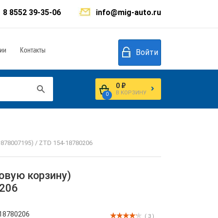
8 8552 39-35-06
info@mig-auto.ru
ии
Контакты
Войти
0 ₽
В КОРЗИНУ
0
878007195) / ZTD 154-18780206
овую корзину)
0206
18780206
( 3 )