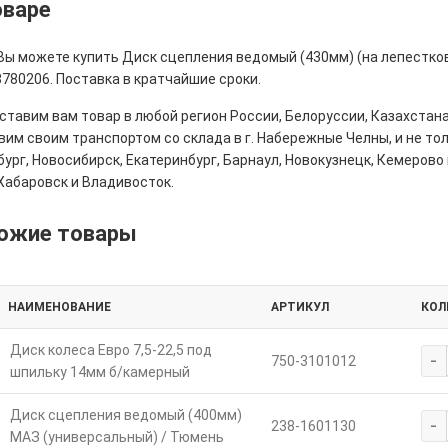
оваре
 Вы можете купить Диск сцепления ведомый (430мм) (на лепестков
780206. Поставка в кратчайшие сроки.
тавим вам товар в любой регион России, Белоруссии, Казахстана
им своим транспортом со склада в г. Набережные Челны, и не толь
ург, Новосибирск, Екатеринбург, Барнаул, Новокузнецк, Кемерово 
Хабаровск и Владивосток.
ожие товары
НАИМЕНОВАНИЕ
АРТИКУЛ
КОЛ
Диск колеса Евро 7,5-22,5 под
-
750-3101012
шпильку 14мм б/камерный
Диск сцепления ведомый (400мм)
-
238-1601130
МАЗ (универсальный) / Тюмень