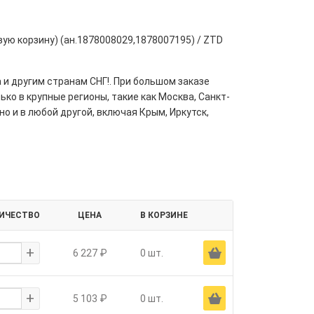
ую корзину) (ан.1878008029,1878007195) / ZTD
 и другим странам СНГ!. При большом заказе
ко в крупные регионы, такие как Москва, Санкт-
но и в любой другой, включая Крым, Иркутск,
ИЧЕСТВО
ЦЕНА
В КОРЗИНЕ
+
Ä
6 227 ₽
0 шт.
+
Ä
5 103 ₽
0 шт.