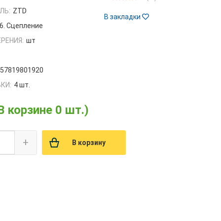
ЛЬ:
ZTD
В закладки
6. Сцепление
РЕНИЯ:
шт
657819801920
КИ:
4 шт.
В корзине 0 шт.)
+
В корзину