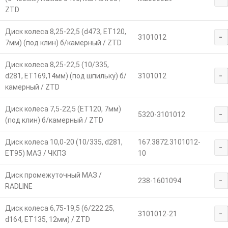
ZTD
Диск колеса 8,25-22,5 (d473, ЕТ120,
-
3101012
7мм) (под клин) б/камерный / ZTD
Диск колеса 8,25-22,5 (10/335,
-
d281, ЕТ169,14мм) (под шпильку) б/
3101012
камерный / ZTD
Диск колеса 7,5-22,5 (ЕТ120, 7мм)
-
5320-3101012
(под клин) б/камерный / ZTD
Диск колеса 10,0-20 (10/335, d281,
167.3872.3101012-
-
ЕТ95) МАЗ / ЧКПЗ
10
Диск промежуточный МАЗ /
-
238-1601094
RADLINE
Диск колеса 6,75-19,5 (6/222.25,
-
3101012-21
d164, ET135, 12мм) / ZTD