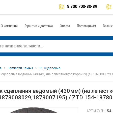
8 800 700-80-89
О компании
Гарантии и доставка
Оплата
Поставщикам
Ваканс
я
Запчасти КамАЗ
16. Сцепление
 сцепления ведомый (430мм) (на лепестковую корзину) (ан.1878008029,1
к сцепления ведомый (430мм) (на лепестк
.1878008029,1878007195) / ZTD 154-1878
АРТИКУЛ:
154-