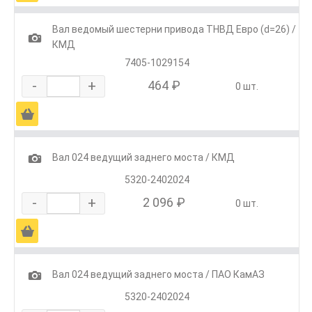
Вал ведомый шестерни привода ТНВД Евро (d=26) /
1
КМД
7405-1029154
-
+
464 ₽
0 шт.
Ä
1
Вал 024 ведущий заднего моста / КМД
5320-2402024
-
+
2 096 ₽
0 шт.
Ä
1
Вал 024 ведущий заднего моста / ПАО КамАЗ
5320-2402024