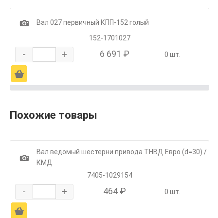
1
Вал 027 первичный КПП-152 голый
152-1701027
-
+
6 691 ₽
0 шт.
Ä
Похожие товары
Вал ведомый шестерни привода ТНВД Евро (d=30) /
1
КМД
7405-1029154
-
+
464 ₽
0 шт.
Ä