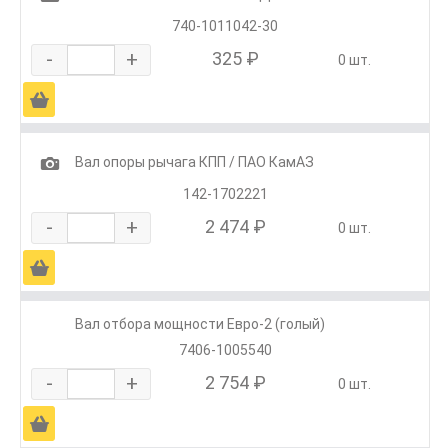
740-1011042-30
-
+
325 ₽
0 шт.
Ä
1
Вал опоры рычага КПП / ПАО КамАЗ
142-1702221
-
+
2 474 ₽
0 шт.
Ä
Вал отбора мощности Евро-2 (голый)
7406-1005540
-
+
2 754 ₽
0 шт.
Ä