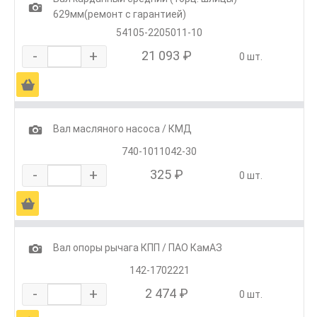
1
629мм(ремонт с гарантией)
54105-2205011-10
-
+
21 093 ₽
0 шт.
Ä
1
Вал масляного насоса / КМД
740-1011042-30
-
+
325 ₽
0 шт.
Ä
1
Вал опоры рычага КПП / ПАО КамАЗ
142-1702221
-
+
2 474 ₽
0 шт.