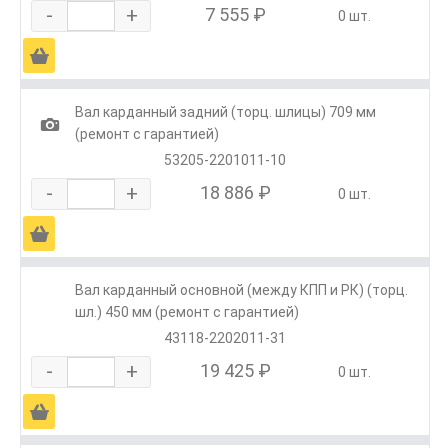
-
+
7 555 ₽
0 шт.
Ä
Вал карданный задний (торц. шлицы) 709 мм
1
(ремонт с гарантией)
53205-2201011-10
-
+
18 886 ₽
0 шт.
Ä
Вал карданный основной (между КПП и РК) (торц.
шл.) 450 мм (ремонт с гарантией)
43118-2202011-31
-
+
19 425 ₽
0 шт.
Ä