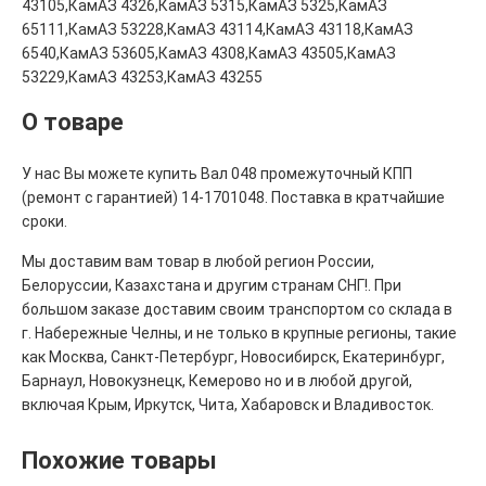
43105,КамАЗ 4326,КамАЗ 5315,КамАЗ 5325,КамАЗ
65111,КамАЗ 53228,КамАЗ 43114,КамАЗ 43118,КамАЗ
6540,КамАЗ 53605,КамАЗ 4308,КамАЗ 43505,КамАЗ
53229,КамАЗ 43253,КамАЗ 43255
О товаре
У нас Вы можете купить Вал 048 промежуточный КПП
(ремонт с гарантией) 14-1701048. Поставка в кратчайшие
сроки.
Мы доставим вам товар в любой регион России,
Белоруссии, Казахстана и другим странам СНГ!. При
большом заказе доставим своим транспортом со склада в
г. Набережные Челны, и не только в крупные регионы, такие
как Москва, Санкт-Петербург, Новосибирск, Екатеринбург,
Барнаул, Новокузнецк, Кемерово но и в любой другой,
включая Крым, Иркутск, Чита, Хабаровск и Владивосток.
Похожие товары