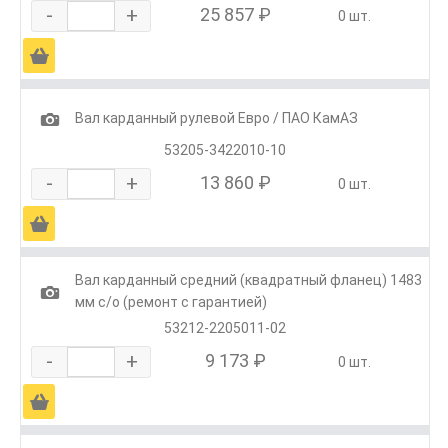
-
+
25 857 ₽
0 шт.
Ä
1
Вал карданный рулевой Евро / ПАО КамАЗ
53205-3422010-10
-
+
13 860 ₽
0 шт.
Ä
Вал карданный средний (квадратный фланец) 1483
1
мм с/о (ремонт с гарантией)
53212-2205011-02
-
+
9 173 ₽
0 шт.
Ä