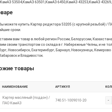
,КамАЗ 53504,КамАЗ 63501,КамАЗ 6450,КамАЗ 43253,КамАЗ 43269
оваре
Вы можете купить Картер редуктора 53205 (с крупной резьбой) / 
айшие сроки.
тавим вам товар в любой регион России, Белоруссии, Казахстана
им своим транспортом со склада в г. Набережные Челны, и не толь
ург, Новосибирск, Екатеринбург, Барнаул, Новокузнецк, Кемерово 
Хабаровск и Владивосток.
ожие товары
НАИМЕНОВАНИЕ
АРТИКУЛ
КОЛ
Картер масляный (поддон) /
-
740.51-1009010-20
ПАО КамАЗ