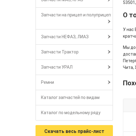
53501
О т
Запчасти на прицеп и полуприцеп
У нас 
кратч
Запчасти НЕФАЗ, ЛИАЗ
Мы дос
Запчасти Трактор
достав
Петерб
Запчасти УРАЛ
Чита, 
Пох
Ремни
Каталог запчастей по видам
Каталог по модельному ряду
Скачать весь прайс-лист