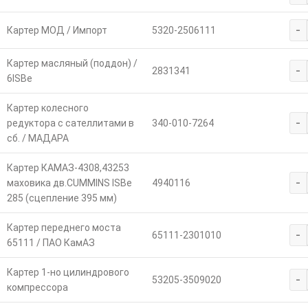
-
Картер МОД / Импорт
5320-2506111
Картер масляный (поддон) /
-
2831341
6ISBe
Картер колесного
-
редуктора с сателлитами в
340-010-7264
сб. / МАДАРА
Картер КАМАЗ-4308,43253
-
маховика дв.CUMMINS ISBe
4940116
285 (сцепление 395 мм)
Картер переднего моста
-
65111-2301010
65111 / ПАО КамАЗ
Картер 1-но цилиндрового
-
53205-3509020
компрессора