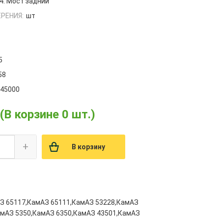
4. Мост задний
РЕНИЯ:
шт
5
58
145000
(В корзине 0 шт.)
+
В корзину
З 65117,КамАЗ 65111,КамАЗ 53228,КамАЗ
амАЗ 5350,КамАЗ 6350,КамАЗ 43501,КамАЗ