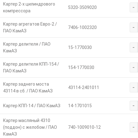
Картер 2-х цилиндрового
-
5320-3509020
компрессора
Картер агрегатов Евро-2 /
-
7406-1002320
ПАО КамАЗ
Картер делителя / ПАО
-
15-1770030
КамАЗ
Картер делителя КПП-154 /
-
154-1770030
ПАО КамАЗ
Картер заднего моста
-
43114-2401011
43114 в сб. / ПАО КамАЗ
-
Картер КПП-14 / ПАО КамАЗ
14-1701015
Картер масляный 4310
-
(поддон) с желобом / ПАО
740-1009010-12
КамАЗ