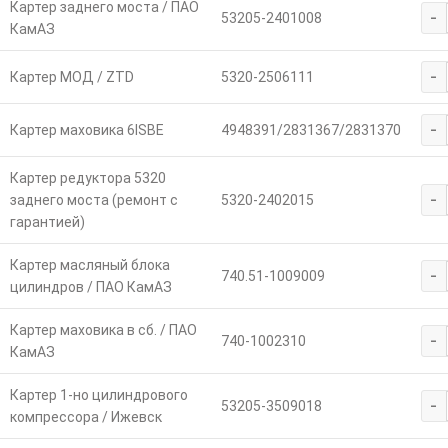
Картер заднего моста / ПАО
-
53205-2401008
КамАЗ
-
Картер МОД / ZTD
5320-2506111
-
Картер маховика 6ISBE
4948391/2831367/2831370
Картер редуктора 5320
-
заднего моста (ремонт с
5320-2402015
гарантией)
Картер масляный блока
-
740.51-1009009
цилиндров / ПАО КамАЗ
Картер маховика в сб. / ПАО
-
740-1002310
КамАЗ
Картер 1-но цилиндрового
-
53205-3509018
компрессора / Ижевск