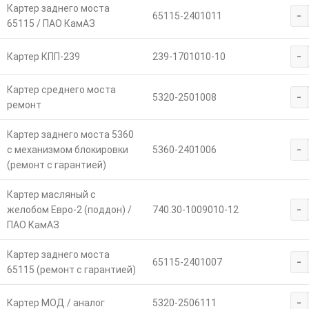
Картер заднего моста
-
65115-2401011
65115 / ПАО КамАЗ
-
Картер КПП-239
239-1701010-10
Картер среднего моста
-
5320-2501008
ремонт
Картер заднего моста 5360
-
с механизмом блокировки
5360-2401006
(ремонт с гарантией)
Картер масляный с
-
желобом Евро-2 (поддон) /
740.30-1009010-12
ПАО КамАЗ
Картер заднего моста
-
65115-2401007
65115 (ремонт с гарантией)
-
Картер МОД / аналог
5320-2506111