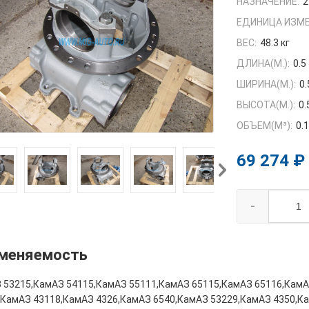
НАЗНАЧЕНИЕ:
2
ЕДИНИЦА ИЗМЕ
ВЕС:
48.3 кг
ДЛИНА(М.):
0.5
ШИРИНА(М.):
0.
ВЫСОТА(М.):
0.
ОБЪЕМ(M³):
0.
69 274 ₽
-
меняемость
 53215,КамАЗ 54115,КамАЗ 55111,КамАЗ 65115,КамАЗ 65116,КамА
,КамАЗ 43118,КамАЗ 4326,КамАЗ 6540,КамАЗ 53229,КамАЗ 4350,К