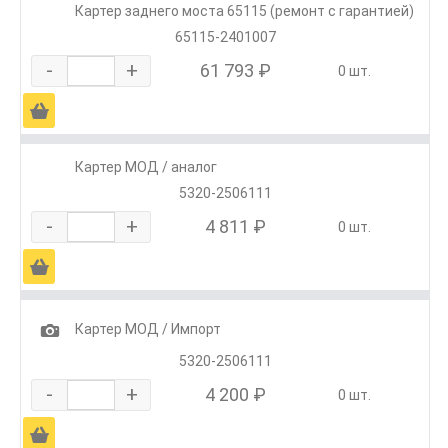
Картер заднего моста 65115 (ремонт с гарантией)
65115-2401007
-
+
61 793 ₽
0 шт.
Ä
Картер МОД / аналог
5320-2506111
-
+
4 811 ₽
0 шт.
Ä
1
Картер МОД / Импорт
5320-2506111
-
+
4 200 ₽
0 шт.
Ä