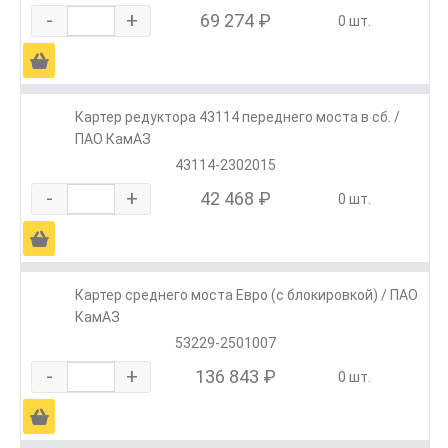
-
+
69 274 ₽
0 шт.
Ä
Картер редуктора 43114 переднего моста в сб. /
ПАО КамАЗ
43114-2302015
-
+
42 468 ₽
0 шт.
Ä
Картер среднего моста Евро (с блокировкой) / ПАО
КамАЗ
53229-2501007
-
+
136 843 ₽
0 шт.
Ä