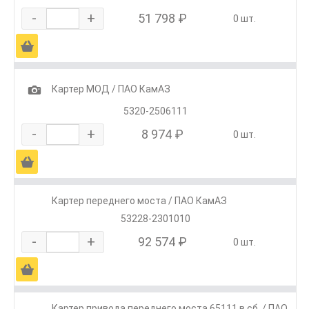
-
+
51 798 ₽
0 шт.
Ä
1
Картер МОД / ПАО КамАЗ
5320-2506111
-
+
8 974 ₽
0 шт.
Ä
Картер переднего моста / ПАО КамАЗ
53228-2301010
-
+
92 574 ₽
0 шт.
Ä
Картер привода переднего моста 65111 в сб. / ПАО