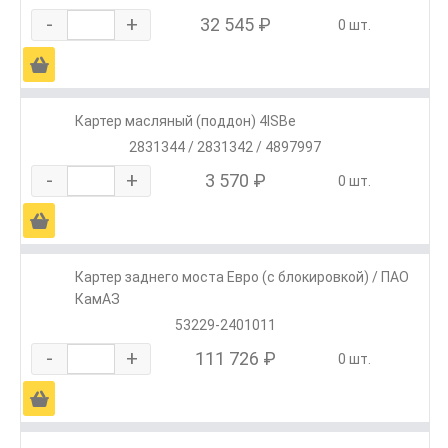
-
+
32 545 ₽
0 шт.
Ä
Картер масляный (поддон) 4ISBe
2831344 / 2831342 / 4897997
-
+
3 570 ₽
0 шт.
Ä
Картер заднего моста Евро (с блокировкой) / ПАО
КамАЗ
53229-2401011
-
+
111 726 ₽
0 шт.
Ä