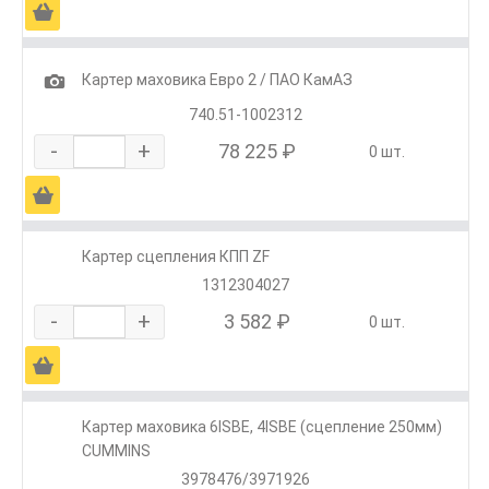
Ä
1
Картер маховика Евро 2 / ПАО КамАЗ
740.51-1002312
-
+
78 225 ₽
0 шт.
Ä
Картер сцепления КПП ZF
1312304027
-
+
3 582 ₽
0 шт.
Ä
Картер маховика 6ISBE, 4ISBE (сцепление 250мм)
CUMMINS
3978476/3971926