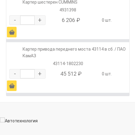
Картер шестерен CUMMINS
4931398
-
+
6 206 ₽
0 шт.
Ä
Картер привода переднего моста 43114 в сб. / ПАО
КамАЗ
43114-1802230
-
+
45 512 ₽
0 шт.
Ä