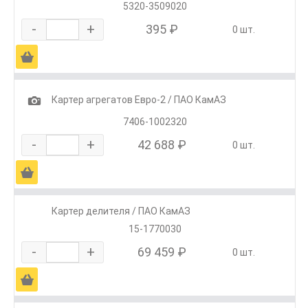
5320-3509020
-
+
395 ₽
0 шт.
Ä
1
Картер агрегатов Евро-2 / ПАО КамАЗ
7406-1002320
-
+
42 688 ₽
0 шт.
Ä
Картер делителя / ПАО КамАЗ
15-1770030
-
+
69 459 ₽
0 шт.
Ä