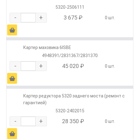
5320-2506111
-
+
3 675 ₽
0 шт.
Ä
Картер маховика 6ISBE
4948391/2831367/2831370
-
+
45 020 ₽
0 шт.
Ä
Картер редуктора 5320 заднего моста (ремонт с
гарантией)
5320-2402015
-
+
28 350 ₽
0 шт.
Ä