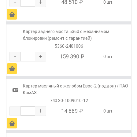
-
+
48 510 ₽
0 шт.
Ä
Картер заднего моста 5360 с механизмом
блокировки (ремонт с гарантией)
5360-2401006
-
+
159 390 ₽
0 шт.
Ä
Картер масляный с желобом Евро-2 (поддон) / ПАО
1
КамАЗ
740.30-1009010-12
-
+
14 889 ₽
0 шт.
Ä