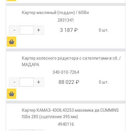
Картер масляный (поддон) / 6ISBe
2831341
-
+
3 187 ₽
0 шт.
Ä
Картер колесного редуктора с сателлитами в сб. /
МАДАРА
340-010-7264
-
+
88 022 ₽
0 шт.
Ä
Картер КАМАЗ-4308,43253 маховика дв.CUMMINS
ISBe 285 (сцепление 395 мм)
4940116