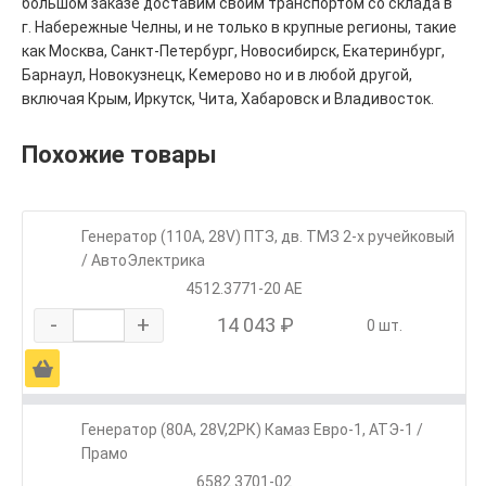
большом заказе доставим своим транспортом со склада в
г. Набережные Челны, и не только в крупные регионы, такие
как Москва, Санкт-Петербург, Новосибирск, Екатеринбург,
Барнаул, Новокузнецк, Кемерово но и в любой другой,
включая Крым, Иркутск, Чита, Хабаровск и Владивосток.
Похожие товары
Генератор (110А, 28V) ПТЗ, дв. ТМЗ 2-х ручейковый
/ АвтоЭлектрика
4512.3771-20 АЕ
-
+
14 043 ₽
0 шт.
Ä
Генератор (80А, 28V,2РК) Камаз Евро-1, АТЭ-1 /
Прамо
6582.3701-02