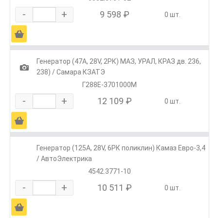
-
+
9 598 ₽
0 шт.
Ä
Генератор (47А, 28V, 2РК) МАЗ, УРАЛ, КРАЗ дв. 236,
1
238) / Самара КЗАТЭ
Г288Е-3701000М
-
+
12 109 ₽
0 шт.
Ä
Генератор (125А, 28V, 6РК поликлин) Камаз Евро-3,4
/ АвтоЭлектрика
4542.3771-10
-
+
10 511 ₽
0 шт.
Ä