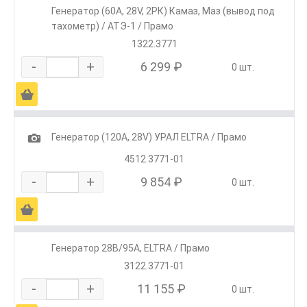
Генератор (60А, 28V, 2РК) Камаз, Маз (вывод под
тахометр) / АТЭ-1 / Прамо
1322.3771
-
+
6 299 ₽
0 шт.
Ä
1
Генератор (120А, 28V) УРАЛ ELTRA / Прамо
4512.3771-01
-
+
9 854 ₽
0 шт.
Ä
Генератор 28В/95А, ELTRA / Прамо
3122.3771-01
-
+
11 155 ₽
0 шт.