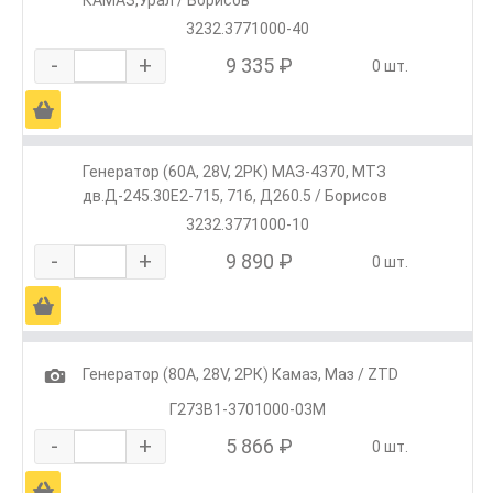
КАМАЗ,Урал / Борисов
3232.3771000-40
-
+
9 335 ₽
0 шт.
Ä
Генератор (60А, 28V, 2РК) МАЗ-4370, МТЗ
дв.Д-245.30Е2-715, 716, Д260.5 / Борисов
3232.3771000-10
-
+
9 890 ₽
0 шт.
Ä
1
Генератор (80А, 28V, 2РК) Камаз, Маз / ZTD
Г273В1-3701000-03М
-
+
5 866 ₽
0 шт.
Ä