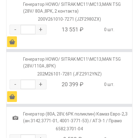
Генератор HOWO/ SITRAK МС11\МС13,MAN T5G
(28V/ 80А ,8РК, 2 контакта)
200V261010-7271 (JZF2980ZX)
-
+
13 551 ₽
0 шт.
Ä
Генератор HOWO/ SITRAK МС11\МС13,MAN T5G
(28V/110А ,8РК)
202М26101-7281 (JFZ2912YNZ)
-
+
20 399 ₽
0 шт.
Ä
Генератор (80А, 28V, 6РК поликлин) Камаз Евро-2,3
1
(ан.3142.3771-01, 4001-3771-53) / АТЭ-1 / Прамо
6582.3701-04