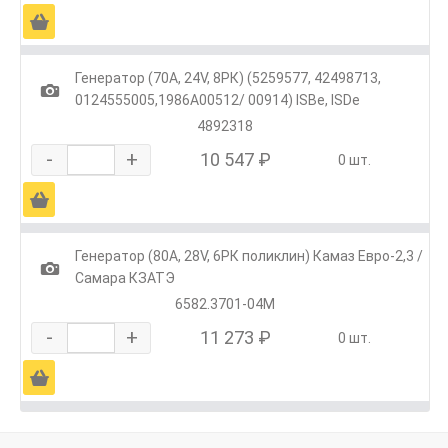
Ä
Генератор (70А, 24V, 8РК) (5259577, 42498713,
1
0124555005,1986А00512/ 00914) ISBe, ISDe
4892318
-
+
10 547 ₽
0 шт.
Ä
Генератор (80А, 28V, 6РК поликлин) Камаз Евро-2,3 /
1
Самара КЗАТЭ
6582.3701-04М
-
+
11 273 ₽
0 шт.
Ä