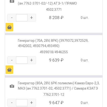
1
(ан.7762-3701-02/-12) АТЭ-1/ ПРАМО
4502.3771
-
+
8 208 ₽
0 шт.
Ä
Генератор (70А, 28V, 8РК) (3979372,3972529,
4942002, 4930794,493490)
4939018/4946255
-
+
9 639 ₽
0 шт.
Ä
Генератор (80A, 28V, 6РК поликлин) Камаз Евро-2,3,
1
МАЗ (ан.7762.3701-02, 4502.3771) / Самара КЗАТЭ
7762.3701-12
-
+
9 647 ₽
0 шт.