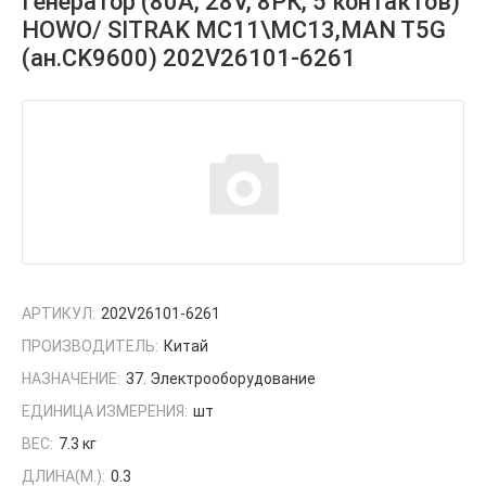
Генератор (80А, 28V, 8РК, 5 контактов)
HOWO/ SITRAK МС11\МС13,MAN T5G
(ан.CK9600) 202V26101-6261
АРТИКУЛ:
202V26101-6261
ПРОИЗВОДИТЕЛЬ:
Китай
НАЗНАЧЕНИЕ:
37. Электрооборудование
ЕДИНИЦА ИЗМЕРЕНИЯ:
шт
ВЕС:
7.3 кг
ДЛИНА(М.):
0.3