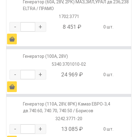
Генератор (60А, 28V, 2РК) МАЗ,ЗИЛ,УРАЛ дв.236,238
ELTRA / ПРАМО
1702.3771
-
+
8 451 ₽
0 шт.
Ä
Генератор (100А, 28V)
5340.3701010-02
-
+
24 969 ₽
0 шт.
Ä
Генератор (110А, 28V, 8РК) Камаз ЕВРО-3,4
дв.740.60, 740.70, 740.50 / Борисов
3242.3771-20
-
+
13 085 ₽
0 шт.