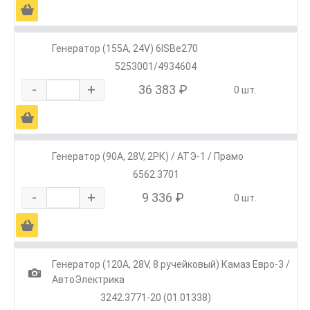
Ä
Генератор (155А, 24V) 6ISBe270
5253001/4934604
-
+
36 383 ₽
0 шт.
Ä
Генератор (90А, 28V, 2РК) / АТЭ-1 / Прамо
6562.3701
-
+
9 336 ₽
0 шт.
Ä
Генератор (120А, 28V, 8 ручейковый) Камаз Евро-3 /
1
АвтоЭлектрика
3242.3771-20 (01.01338)