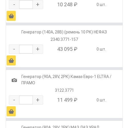
-
+
10 248 ₽
0 шт.
Ä
Генератор (140А, 28В) (ремень 10 РК) НЕФАЗ
2340.3771-157
-
+
43 095 ₽
0 шт.
Ä
Генератор (90А, 28V, 2РК) Камаз Евро-1 ELTRA /
1
ПРАМО
3122.3771
-
+
11 499 ₽
0 шт.
Ä
Генератор (80А, 28V, 2РК) МАЗ,ЛАЗ,УРАЛ