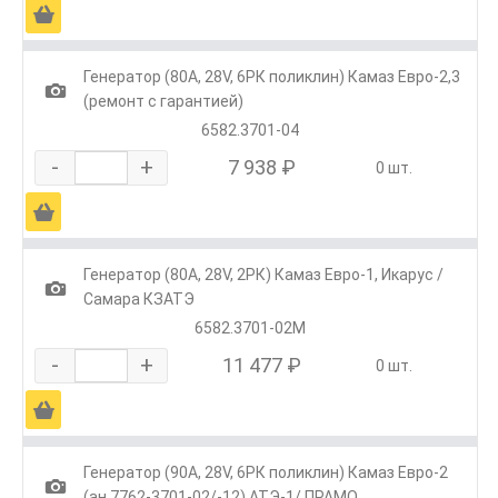
Ä
Генератор (80А, 28V, 6РК поликлин) Камаз Евро-2,3
1
(ремонт с гарантией)
6582.3701-04
-
+
7 938 ₽
0 шт.
Ä
Генератор (80А, 28V, 2РК) Камаз Евро-1, Икарус /
1
Самара КЗАТЭ
6582.3701-02М
-
+
11 477 ₽
0 шт.
Ä
Генератор (90А, 28V, 6РК поликлин) Камаз Евро-2
1
(ан.7762-3701-02/-12) АТЭ-1/ ПРАМО