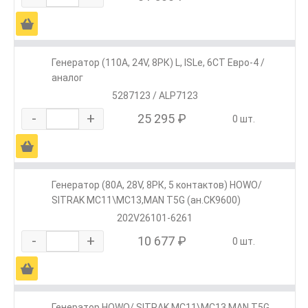
Ä
Генератор (110А, 24V, 8РК) L, ISLe, 6CT Евро-4 /
аналог
5287123 / ALP7123
-
+
25 295 ₽
0 шт.
Ä
Генератор (80А, 28V, 8РК, 5 контактов) HOWO/
SITRAK МС11\МС13,MAN T5G (ан.CK9600)
202V26101-6261
-
+
10 677 ₽
0 шт.
Ä
Генератор HOWO/ SITRAK МС11\МС13,MAN T5G