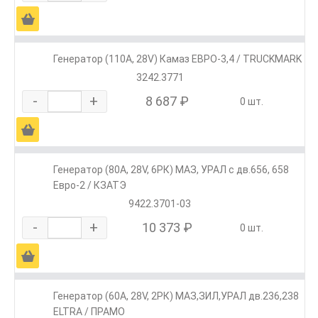
Ä
Генератор (110А, 28V) Камаз ЕВРО-3,4 / TRUCKMARK
3242.3771
-
+
8 687 ₽
0 шт.
Ä
Генератор (80А, 28V, 6РК) МАЗ, УРАЛ с дв.656, 658
Евро-2 / КЗАТЭ
9422.3701-03
-
+
10 373 ₽
0 шт.
Ä
Генератор (60А, 28V, 2РК) МАЗ,ЗИЛ,УРАЛ дв.236,238
ELTRA / ПРАМО