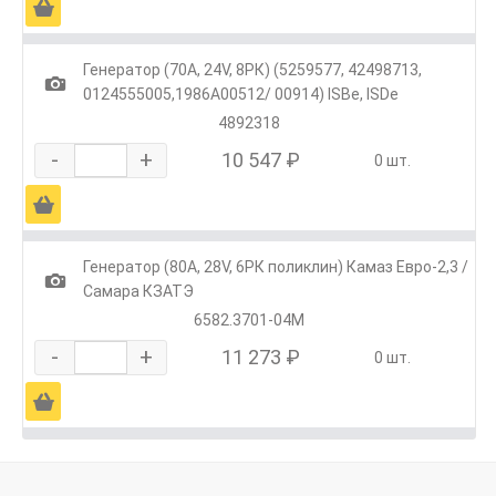
Ä
Генератор (70А, 24V, 8РК) (5259577, 42498713,
1
0124555005,1986А00512/ 00914) ISBe, ISDe
4892318
-
+
10 547 ₽
0 шт.
Ä
Генератор (80А, 28V, 6РК поликлин) Камаз Евро-2,3 /
1
Самара КЗАТЭ
6582.3701-04М
-
+
11 273 ₽
0 шт.
Ä