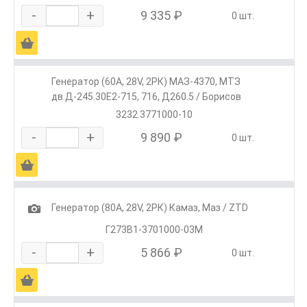
-
+
9 335 ₽
0 шт.
Ä
Генератор (60А, 28V, 2РК) МАЗ-4370, МТЗ
дв.Д-245.30Е2-715, 716, Д260.5 / Борисов
3232.3771000-10
-
+
9 890 ₽
0 шт.
Ä
1
Генератор (80А, 28V, 2РК) Камаз, Маз / ZTD
Г273В1-3701000-03М
-
+
5 866 ₽
0 шт.
Ä