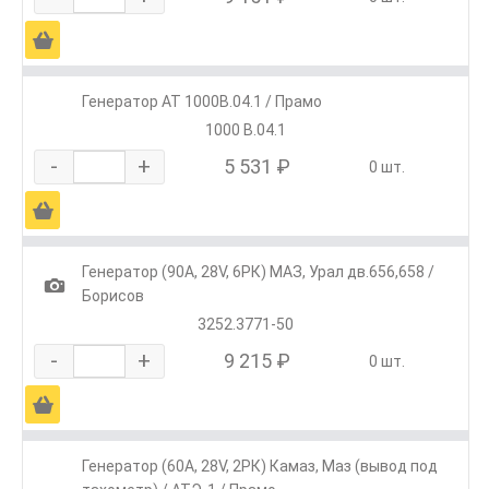
Ä
Генератор АТ 1000В.04.1 / Прамо
1000 В.04.1
-
+
5 531 ₽
0 шт.
Ä
Генератор (90А, 28V, 6РК) МАЗ, Урал дв.656,658 /
1
Борисов
3252.3771-50
-
+
9 215 ₽
0 шт.
Ä
Генератор (60А, 28V, 2РК) Камаз, Маз (вывод под