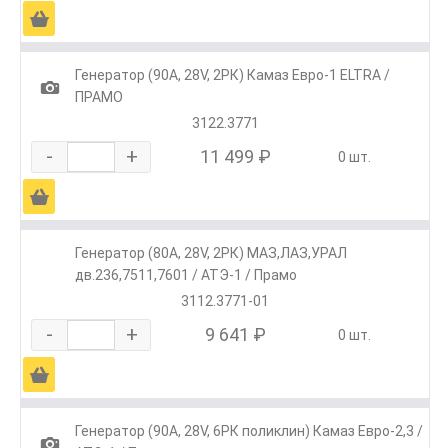
Ä
Генератор (90А, 28V, 2РК) Камаз Евро-1 ELTRA /
1
ПРАМО
3122.3771
-
+
11 499 ₽
0 шт.
Ä
Генератор (80А, 28V, 2РК) МАЗ,ЛАЗ,УРАЛ
дв.236,7511,7601 / АТЭ-1 / Прамо
3112.3771-01
-
+
9 641 ₽
0 шт.
Ä
Генератор (90А, 28V, 6РК поликлин) Камаз Евро-2,3 /
1