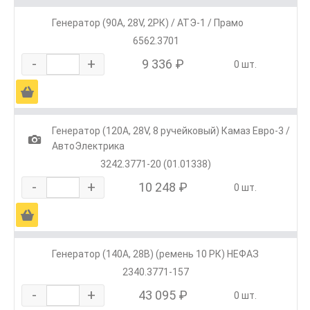
Генератор (90А, 28V, 2РК) / АТЭ-1 / Прамо
6562.3701
-
+
9 336 ₽
0 шт.
Ä
Генератор (120А, 28V, 8 ручейковый) Камаз Евро-3 /
1
АвтоЭлектрика
3242.3771-20 (01.01338)
-
+
10 248 ₽
0 шт.
Ä
Генератор (140А, 28В) (ремень 10 РК) НЕФАЗ
2340.3771-157
-
+
43 095 ₽
0 шт.