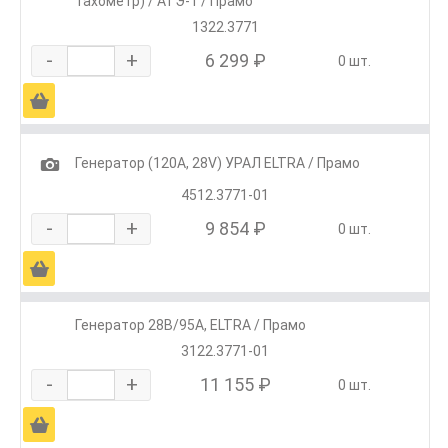
тахометр) / АТЭ-1 / Прамо
1322.3771
-
+
6 299 ₽
0 шт.
Ä
1
Генератор (120А, 28V) УРАЛ ELTRA / Прамо
4512.3771-01
-
+
9 854 ₽
0 шт.
Ä
Генератор 28В/95А, ELTRA / Прамо
3122.3771-01
-
+
11 155 ₽
0 шт.
Ä