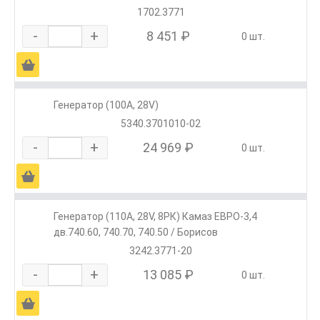
1702.3771
-
+
8 451 ₽
0 шт.
Ä
Генератор (100А, 28V)
5340.3701010-02
-
+
24 969 ₽
0 шт.
Ä
Генератор (110А, 28V, 8РК) Камаз ЕВРО-3,4
дв.740.60, 740.70, 740.50 / Борисов
3242.3771-20
-
+
13 085 ₽
0 шт.
Ä