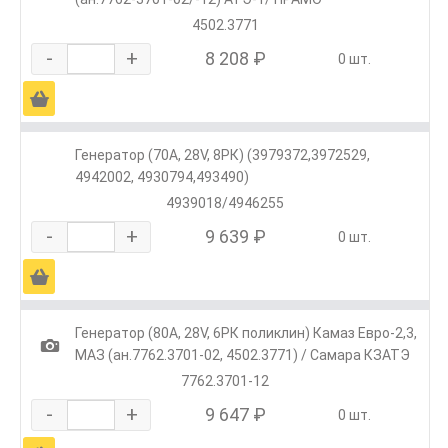
4502.3771
-
+
8 208 ₽
0 шт.
Ä
Генератор (70А, 28V, 8РК) (3979372,3972529,
4942002, 4930794,493490)
4939018/4946255
-
+
9 639 ₽
0 шт.
Ä
Генератор (80A, 28V, 6РК поликлин) Камаз Евро-2,3,
1
МАЗ (ан.7762.3701-02, 4502.3771) / Самара КЗАТЭ
7762.3701-12
-
+
9 647 ₽
0 шт.