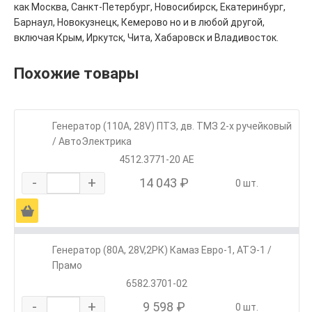
как Москва, Санкт-Петербург, Новосибирск, Екатеринбург,
Барнаул, Новокузнецк, Кемерово но и в любой другой,
включая Крым, Иркутск, Чита, Хабаровск и Владивосток.
Похожие товары
Генератор (110А, 28V) ПТЗ, дв. ТМЗ 2-х ручейковый
/ АвтоЭлектрика
4512.3771-20 АЕ
-
+
14 043 ₽
0 шт.
Ä
Генератор (80А, 28V,2РК) Камаз Евро-1, АТЭ-1 /
Прамо
6582.3701-02
-
+
9 598 ₽
0 шт.