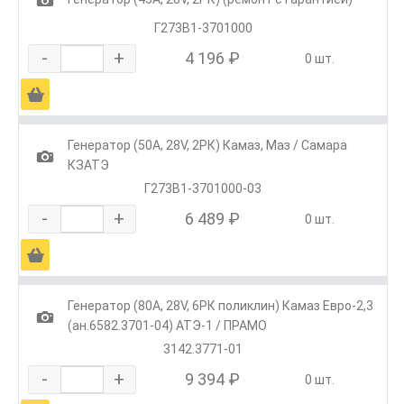
Г273В1-3701000
-
+
4 196 ₽
0 шт.
Ä
Генератор (50А, 28V, 2РК) Камаз, Маз / Самара
1
КЗАТЭ
Г273В1-3701000-03
-
+
6 489 ₽
0 шт.
Ä
Генератор (80А, 28V, 6РК поликлин) Камаз Евро-2,3
1
(ан.6582.3701-04) АТЭ-1 / ПРАМО
3142.3771-01
-
+
9 394 ₽
0 шт.