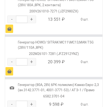
(28V/ 80А ,8РК, 2 контакта)
200V261010-7271 (JZF2980ZX)
-
+
13 551 ₽
0 шт.
Ä
Генератор HOWO/ SITRAK МС11\МС13,MAN T5G
(28V/110А ,8РК)
202М26101-7281 (JFZ2912YNZ)
-
+
20 399 ₽
0 шт.
Ä
Генератор (80А, 28V, 6РК поликлин) Камаз Евро-2,3
1
(ан.3142.3771-01, 4001-3771-53) / АТЭ-1 / Прамо
6582.3701-04
-
+
9 598 ₽
0 шт.