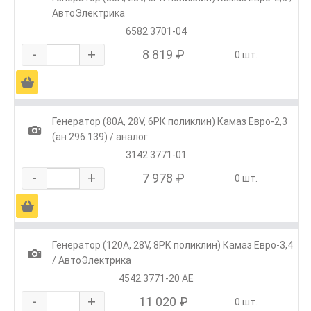
АвтоЭлектрика
6582.3701-04
-
+
8 819 ₽
0 шт.
Ä
Генератор (80А, 28V, 6РК поликлин) Камаз Евро-2,3
1
(ан.296.139) / аналог
3142.3771-01
-
+
7 978 ₽
0 шт.
Ä
Генератор (120А, 28V, 8РК поликлин) Камаз Евро-3,4
1
/ АвтоЭлектрика
4542.3771-20 AE
-
+
11 020 ₽
0 шт.