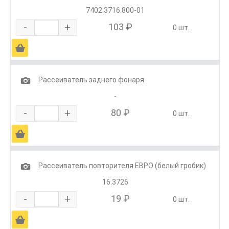
7402.3716.800-01
-
+
103 ₽
0 шт.
Ä
1
Рассеиватель заднего фонаря
-
-
+
80 ₽
0 шт.
Ä
1
Рассеиватель повторителя ЕВРО (белый гробик)
16.3726
-
+
19 ₽
0 шт.
Ä