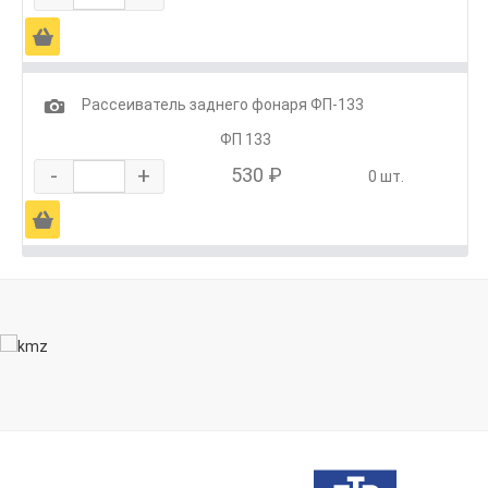
Ä
1
Рассеиватель заднего фонаря ФП-133
ФП 133
-
+
530 ₽
0 шт.
Ä