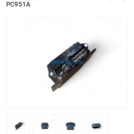
РС951А