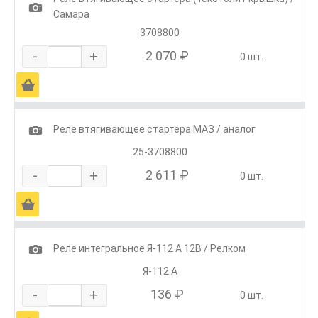
1
Самара
3708800
-
+
2 070 ₽
0 шт.
Ä
1
Реле втягивающее стартера МАЗ / аналог
25-3708800
-
+
2 611 ₽
0 шт.
Ä
1
Реле интегральное Я-112 А 12В / Релком
Я-112 А
-
+
136 ₽
0 шт.