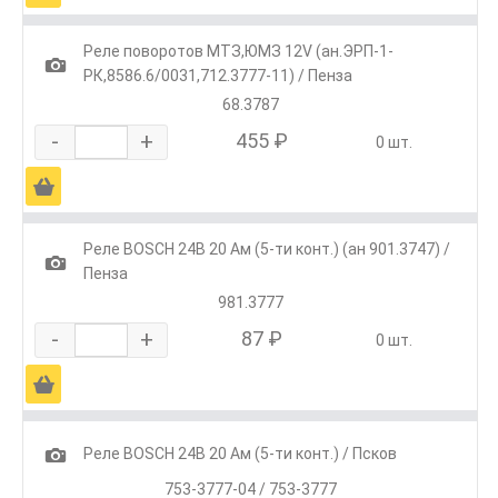
Реле поворотов МТЗ,ЮМЗ 12V (ан.ЭРП-1-
1
РК,8586.6/0031,712.3777-11) / Пенза
68.3787
-
+
455 ₽
0 шт.
Ä
Реле BOSCH 24В 20 Ам (5-ти конт.) (ан 901.3747) /
1
Пенза
981.3777
-
+
87 ₽
0 шт.
Ä
1
Реле BOSCH 24В 20 Ам (5-ти конт.) / Псков
753-3777-04 / 753-3777