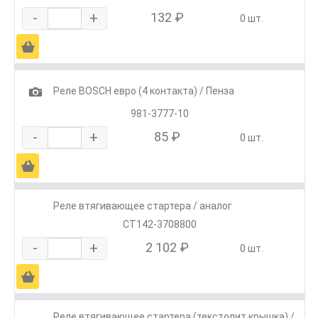
-
+
132 ₽
0 шт.
Ä
1
Реле BOSCH евро (4 контакта) / Пенза
981-3777-10
-
+
85 ₽
0 шт.
Ä
Реле втягивающее стартера / аналог
СТ142-3708800
-
+
2 102 ₽
0 шт.
Ä
Реле втягивающее стартера (текстолит крышка) /