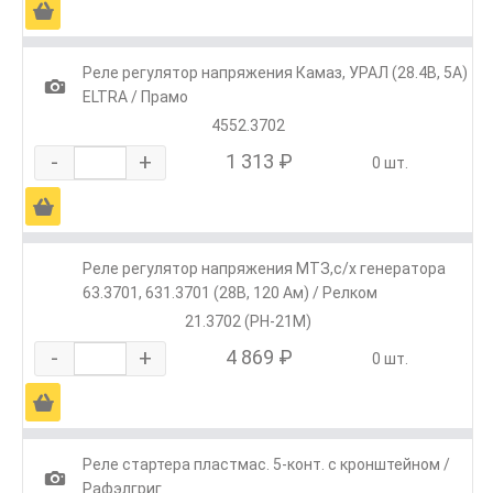
Ä
Реле регулятор напряжения Камаз, УРАЛ (28.4В, 5А)
1
ELTRA / Прамо
4552.3702
-
+
1 313 ₽
0 шт.
Ä
Реле регулятор напряжения МТЗ,с/х генератора
63.3701, 631.3701 (28В, 120 Ам) / Релком
21.3702 (РН-21М)
-
+
4 869 ₽
0 шт.
Ä
Реле стартера пластмас. 5-конт. с кронштейном /
1
Рафэлгриг