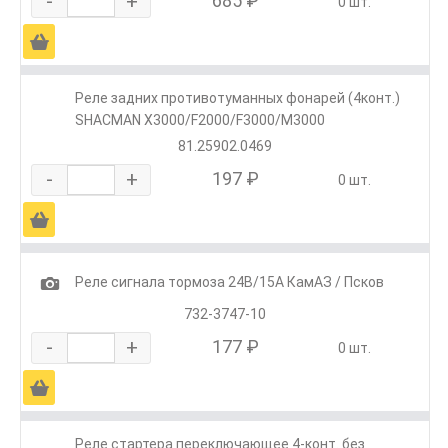
-
+
685 ₽
0 шт.
Ä
Реле задних противотуманных фонарей (4конт.)
SHACMAN X3000/F2000/F3000/M3000
81.25902.0469
-
+
197 ₽
0 шт.
Ä
1
Реле сигнала тормоза 24В/15А КамАЗ / Псков
732-3747-10
-
+
177 ₽
0 шт.
Ä
Реле стартера переключающее 4-конт. без