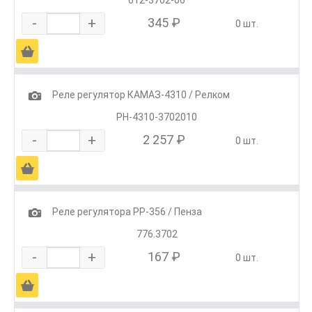
-
+
345 ₽
0 шт.
Ä
1
Реле регулятор КАМАЗ-4310 / Релком
РН-4310-3702010
-
+
2 257 ₽
0 шт.
Ä
1
Реле регулятора РР-356 / Пенза
776.3702
-
+
167 ₽
0 шт.
Ä