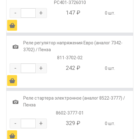
РС401-3726010
-
+
147 ₽
0 шт.
Ä
Реле регулятор напряжения Евро (аналог 7342-
1
3702) / Пенза
811-3702-02
-
+
242 ₽
0 шт.
Ä
Реле стартера электронное (аналог 8522-3777) /
1
Пенза
8602-3777-01
-
+
329 ₽
0 шт.
Ä