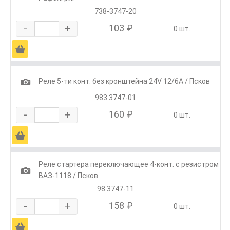
738-3747-20
-
+
103 ₽
0 шт.
Ä
1
Реле 5-ти конт. без кронштейна 24V 12/6А / Псков
983.3747-01
-
+
160 ₽
0 шт.
Ä
Реле стартера переключающее 4-конт. с резистром
1
ВАЗ-1118 / Псков
98.3747-11
-
+
158 ₽
0 шт.
Ä