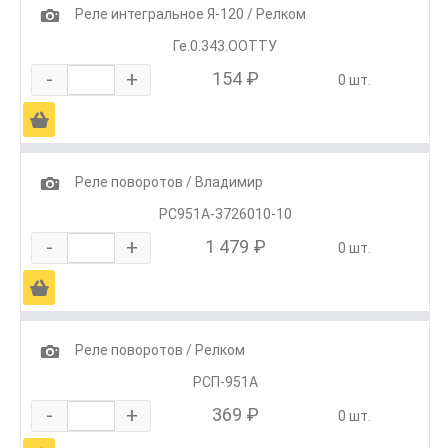
1
Реле интегральное Я-120 / Релком
Ге.0.343.ООТТУ
-
+
154 ₽
0 шт.
Ä
1
Реле поворотов / Владимир
РС951А-3726010-10
-
+
1 479 ₽
0 шт.
Ä
1
Реле поворотов / Релком
РСП-951А
-
+
369 ₽
0 шт.