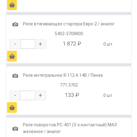
Ä
1
Реле втягивающее стартера Евро-2 / аналог
5402-3708800
-
+
1 872 ₽
0 шт.
Ä
1
Реле интегральное Я-112 А 14В / Пенза
771.3702
-
+
133 ₽
0 шт.
Ä
Реле поворотов РС-401 (3-х контактный) МАЗ
1
железное / аналог