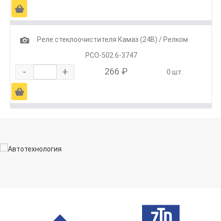
Ä
1
Реле стеклоочистителя Камаз (24В) / Релком
РСО-502.6-3747
-
+
266 ₽
0 шт.
Ä