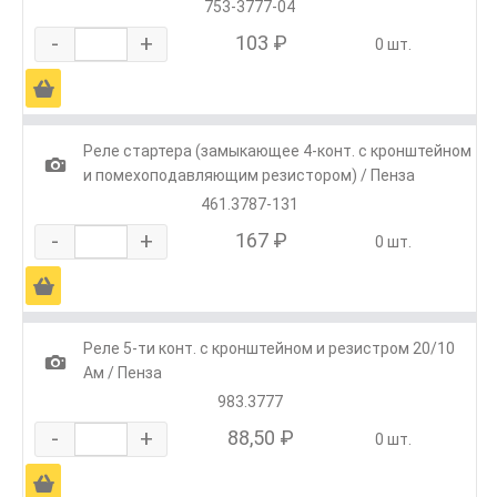
753-3777-04
-
+
103 ₽
0 шт.
Ä
Реле стартера (замыкающее 4-конт. с кронштейном
1
и помехоподавляющим резистором) / Пенза
461.3787-131
-
+
167 ₽
0 шт.
Ä
Реле 5-ти конт. с кронштейном и резистром 20/10
1
Ам / Пенза
983.3777
-
+
88,50 ₽
0 шт.
Ä