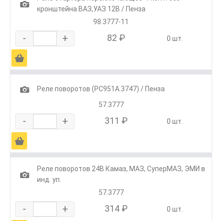
1
кронштейна ВАЗ,УАЗ 12В / Пенза
98.3777-11
-
+
82 ₽
0 шт.
Ä
1
Реле поворотов (РС951А.3747) / Пенза
57.3777
-
+
311 ₽
0 шт.
Ä
Реле поворотов 24В Камаз, МАЗ, СуперМАЗ, ЭМИ в
1
инд. уп.
57.3777
-
+
314 ₽
0 шт.