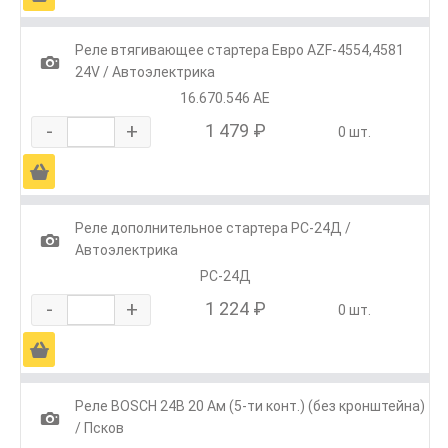
Реле втягивающее стартера Евро AZF-4554,4581
1
24V / Автоэлектрика
16.670.546 АЕ
-
+
1 479 ₽
0 шт.
Ä
Реле дополнительное стартера РС-24Д /
1
Автоэлектрика
РС-24Д
-
+
1 224 ₽
0 шт.
Ä
Реле BOSCH 24В 20 Ам (5-ти конт.) (без кронштейна)
1
/ Псков