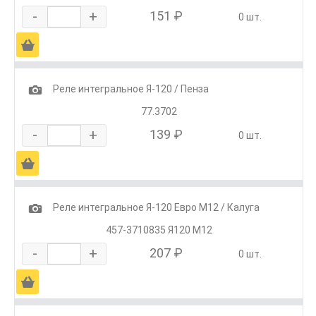
-
+
151 ₽
0 шт.
Ä
1
Реле интегральное Я-120 / Пенза
77.3702
-
+
139 ₽
0 шт.
Ä
1
Реле интегральное Я-120 Евро М12 / Калуга
457-3710835 Я120 М12
-
+
207 ₽
0 шт.
Ä