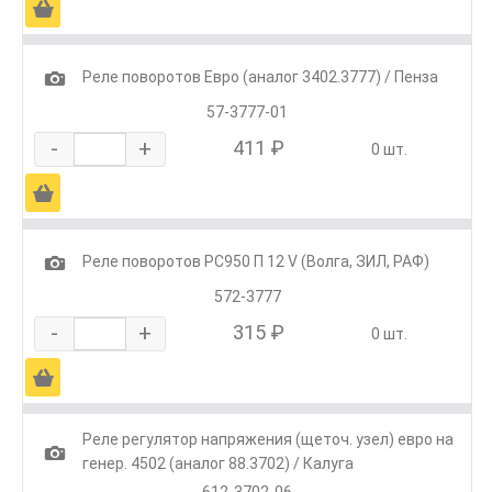
Ä
1
Реле поворотов Евро (аналог 3402.3777) / Пенза
57-3777-01
-
+
411 ₽
0 шт.
Ä
1
Реле поворотов РС950 П 12 V (Волга, ЗИЛ, РАФ)
572-3777
-
+
315 ₽
0 шт.
Ä
Реле регулятор напряжения (щеточ. узел) евро на
1
генер. 4502 (аналог 88.3702) / Калуга
612-3702-06