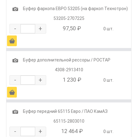
1
Буфер фаркопа ЕВРО 53205 (на фаркоп Технотрон)
53205-2707225
-
+
97,50 ₽
0 шт.
Ä
1
Буфер дополнительной рессоры / РОСТАР
4308-2913410
-
+
1 230 ₽
0 шт.
Ä
1
Буфер передний 65115 Евро / ПАО КамАЗ
65115-2803010
-
+
12 464 ₽
0 шт.