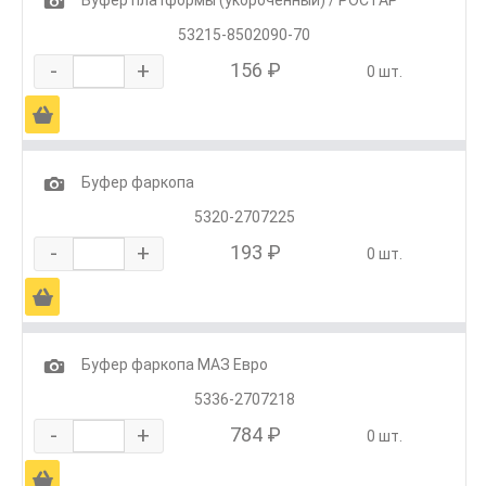
1
53215-8502090-70
-
+
156 ₽
0 шт.
Ä
1
Буфер фаркопа
5320-2707225
-
+
193 ₽
0 шт.
Ä
1
Буфер фаркопа МАЗ Евро
5336-2707218
-
+
784 ₽
0 шт.
Ä