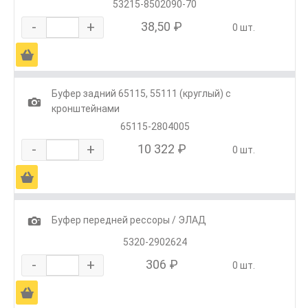
53215-8502090-70
-
+
38,50 ₽
0 шт.
Ä
Буфер задний 65115, 55111 (круглый) с
1
кронштейнами
65115-2804005
-
+
10 322 ₽
0 шт.
Ä
1
Буфер передней рессоры / ЭЛАД
5320-2902624
-
+
306 ₽
0 шт.
Ä