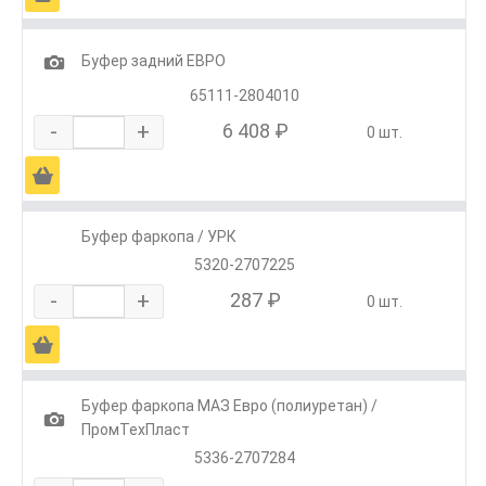
1
Буфер задний ЕВРО
65111-2804010
-
+
6 408 ₽
0 шт.
Ä
Буфер фаркопа / УРК
5320-2707225
-
+
287 ₽
0 шт.
Ä
Буфер фаркопа МАЗ Евро (полиуретан) /
1
ПромТехПласт
5336-2707284