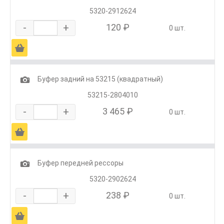
5320-2912624
-
+
120 ₽
0 шт.
Ä
1
Буфер задний на 53215 (квадратный)
53215-2804010
-
+
3 465 ₽
0 шт.
Ä
1
Буфер передней рессоры
5320-2902624
-
+
238 ₽
0 шт.
Ä