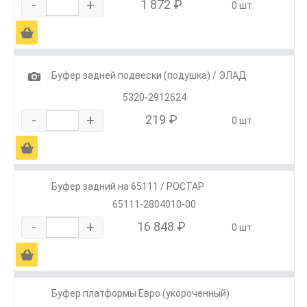
-
+
1 872 ₽
0 шт.
Ä
1
Буфер задней подвески (подушка) / ЭЛАД
5320-2912624
-
+
219 ₽
0 шт.
Ä
Буфер задний на 65111 / РОСТАР
65111-2804010-00
-
+
16 848 ₽
0 шт.
Ä
Буфер платформы Евро (укороченный)