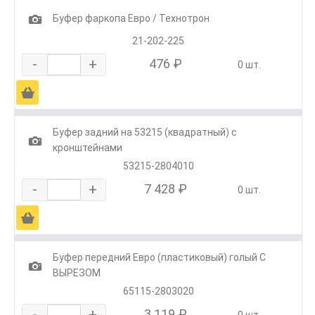
1
Буфер фаркопа Евро / Технотрон
21-202-225
-
+
476 ₽
0 шт.
Ä
Буфер задний на 53215 (квадратный) с
1
кронштейнами
53215-2804010
-
+
7 428 ₽
0 шт.
Ä
Буфер передний Евро (пластиковый) голый С
1
ВЫРЕЗОМ
65115-2803020
-
+
3 119 ₽
0 шт.