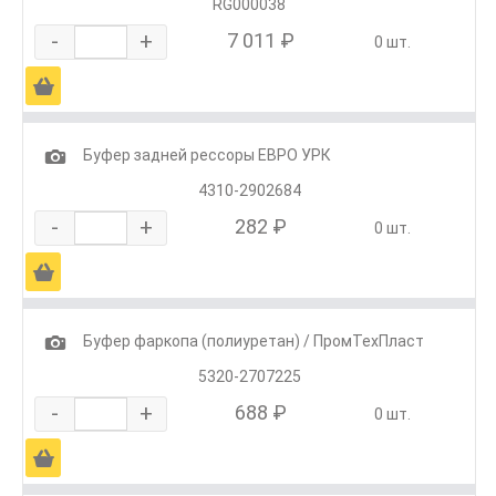
RG000038
-
+
7 011 ₽
0 шт.
Ä
1
Буфер задней рессоры ЕВРО УРК
4310-2902684
-
+
282 ₽
0 шт.
Ä
1
Буфер фаркопа (полиуретан) / ПромТехПласт
5320-2707225
-
+
688 ₽
0 шт.
Ä