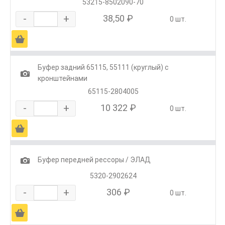
53215-8502090-70
-
+
38,50 ₽
0 шт.
Ä
Буфер задний 65115, 55111 (круглый) с
1
кронштейнами
65115-2804005
-
+
10 322 ₽
0 шт.
Ä
1
Буфер передней рессоры / ЭЛАД
5320-2902624
-
+
306 ₽
0 шт.
Ä