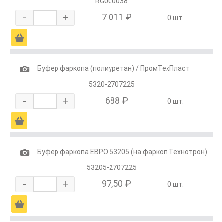
RG000038
-
+
7 011 ₽
0 шт.
Ä
1
Буфер фаркопа (полиуретан) / ПромТехПласт
5320-2707225
-
+
688 ₽
0 шт.
Ä
1
Буфер фаркопа ЕВРО 53205 (на фаркоп Технотрон)
53205-2707225
-
+
97,50 ₽
0 шт.
Ä