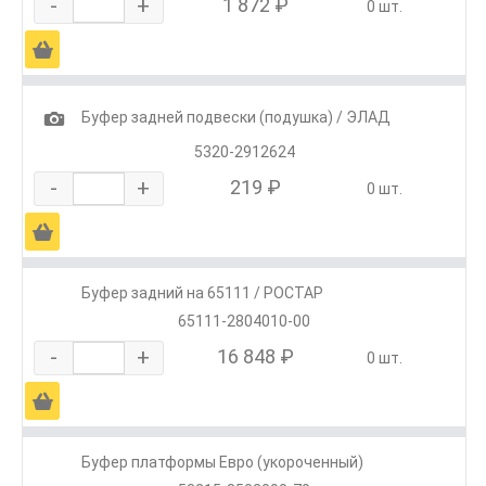
-
+
1 872 ₽
0 шт.
Ä
1
Буфер задней подвески (подушка) / ЭЛАД
5320-2912624
-
+
219 ₽
0 шт.
Ä
Буфер задний на 65111 / РОСТАР
65111-2804010-00
-
+
16 848 ₽
0 шт.
Ä
Буфер платформы Евро (укороченный)