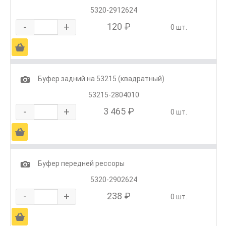
5320-2912624
-
+
120 ₽
0 шт.
Ä
1
Буфер задний на 53215 (квадратный)
53215-2804010
-
+
3 465 ₽
0 шт.
Ä
1
Буфер передней рессоры
5320-2902624
-
+
238 ₽
0 шт.
Ä