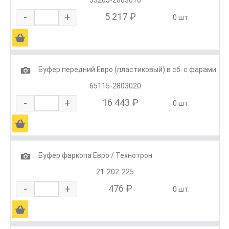
-
+
5 217 ₽
0 шт.
Ä
1
Буфер передний Евро (пластиковый) в сб. с фарами
65115-2803020
-
+
16 443 ₽
0 шт.
Ä
1
Буфер фаркопа Евро / Технотрон
21-202-225
-
+
476 ₽
0 шт.
Ä