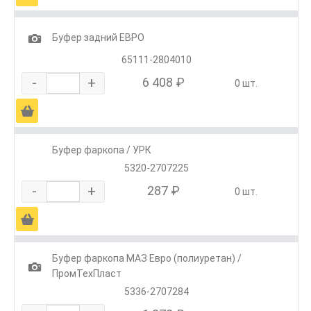
1
Буфер задний ЕВРО
65111-2804010
-
+
6 408 ₽
0 шт.
Ä
Буфер фаркопа / УРК
5320-2707225
-
+
287 ₽
0 шт.
Ä
Буфер фаркопа МАЗ Евро (полиуретан) /
1
ПромТехПласт
5336-2707284