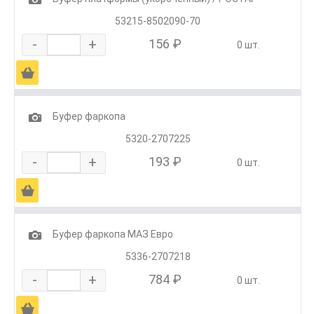
53215-8502090-70
-
+
156 ₽
0 шт.
Ä
1
Буфер фаркопа
5320-2707225
-
+
193 ₽
0 шт.
Ä
1
Буфер фаркопа МАЗ Евро
5336-2707218
-
+
784 ₽
0 шт.
Ä