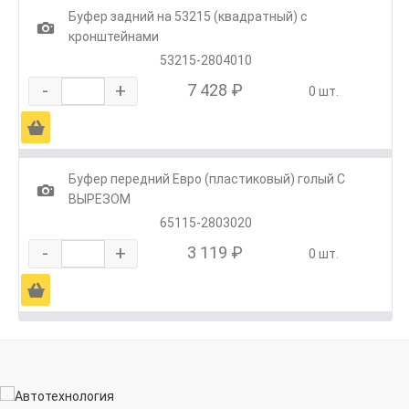
Буфер задний на 53215 (квадратный) с
1
кронштейнами
53215-2804010
-
+
7 428 ₽
0 шт.
Ä
Буфер передний Евро (пластиковый) голый С
1
ВЫРЕЗОМ
65115-2803020
-
+
3 119 ₽
0 шт.
Ä