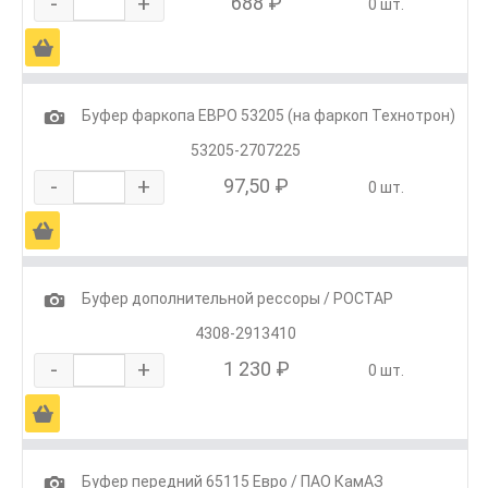
-
+
688 ₽
0 шт.
Ä
1
Буфер фаркопа ЕВРО 53205 (на фаркоп Технотрон)
53205-2707225
-
+
97,50 ₽
0 шт.
Ä
1
Буфер дополнительной рессоры / РОСТАР
4308-2913410
-
+
1 230 ₽
0 шт.
Ä
1
Буфер передний 65115 Евро / ПАО КамАЗ