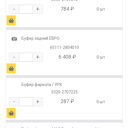
-
+
784 ₽
0 шт.
Ä
1
Буфер задний ЕВРО
65111-2804010
-
+
6 408 ₽
0 шт.
Ä
Буфер фаркопа / УРК
5320-2707225
-
+
287 ₽
0 шт.
Ä