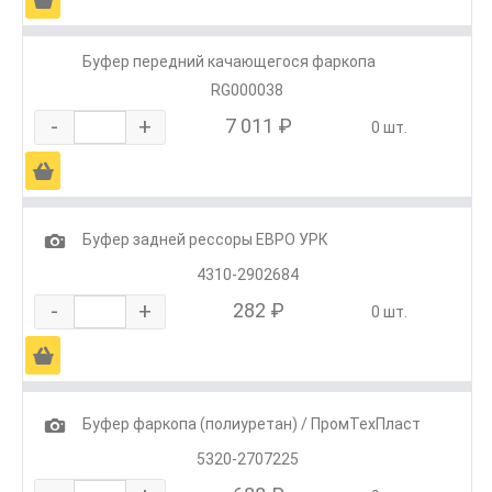
Буфер передний качающегося фаркопа
RG000038
-
+
7 011 ₽
0 шт.
Ä
1
Буфер задней рессоры ЕВРО УРК
4310-2902684
-
+
282 ₽
0 шт.
Ä
1
Буфер фаркопа (полиуретан) / ПромТехПласт
5320-2707225