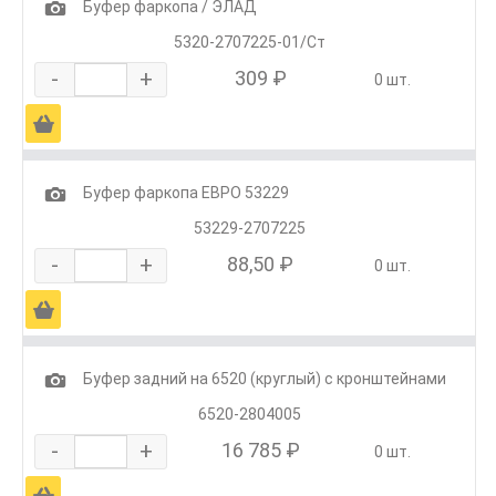
1
Буфер фаркопа / ЭЛАД
5320-2707225-01/Ст
-
+
309 ₽
0 шт.
Ä
1
Буфер фаркопа ЕВРО 53229
53229-2707225
-
+
88,50 ₽
0 шт.
Ä
1
Буфер задний на 6520 (круглый) с кронштейнами
6520-2804005
-
+
16 785 ₽
0 шт.
Ä