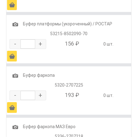
Ä
1
Буфер платформы (укороченный) / РОСТАР
53215-8502090-70
-
+
156 ₽
0 шт.
Ä
1
Буфер фаркопа
5320-2707225
-
+
193 ₽
0 шт.
Ä
1
Буфер фаркопа МАЗ Евро
5336-2707218