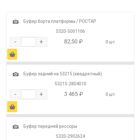
1
Буфер борта платформы / РОСТАР
5320-5001106
-
+
82,50 ₽
0 шт.
Ä
1
Буфер задний на 53215 (квадратный)
53215-2804010
-
+
3 465 ₽
0 шт.
Ä
1
Буфер передней рессоры
5320-2902624