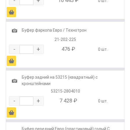
-
+
16 443 ₽
0 шт.
Ä
1
Буфер фаркопа Евро / Технотрон
21-202-225
-
+
476 ₽
0 шт.
Ä
Буфер задний на 53215 (квадратный) с
1
кронштейнами
53215-2804010
-
+
7 428 ₽
0 шт.
Ä
Буфер передний Евро (пластиковый) голый С