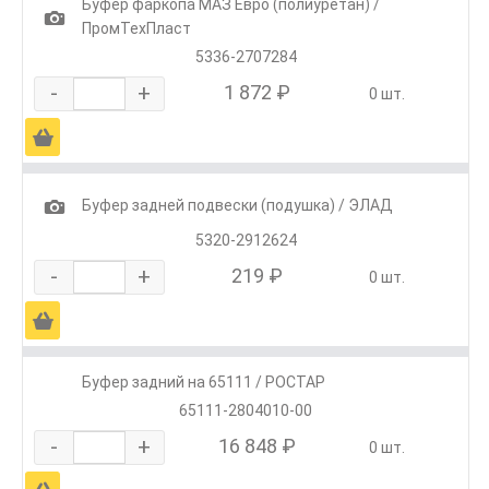
Буфер фаркопа МАЗ Евро (полиуретан) /
1
ПромТехПласт
5336-2707284
-
+
1 872 ₽
0 шт.
Ä
1
Буфер задней подвески (подушка) / ЭЛАД
5320-2912624
-
+
219 ₽
0 шт.
Ä
Буфер задний на 65111 / РОСТАР
65111-2804010-00
-
+
16 848 ₽
0 шт.