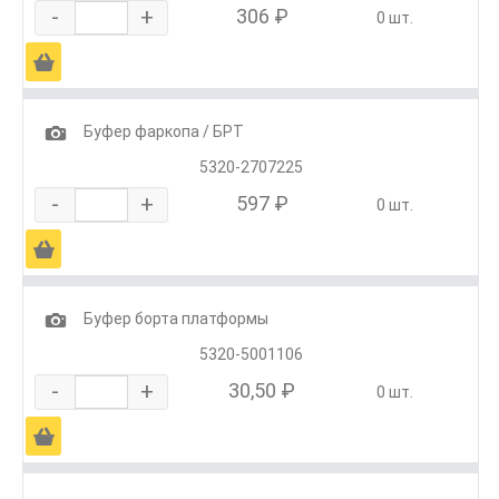
-
+
306 ₽
0 шт.
Ä
1
Буфер фаркопа / БРТ
5320-2707225
-
+
597 ₽
0 шт.
Ä
1
Буфер борта платформы
5320-5001106
-
+
30,50 ₽
0 шт.
Ä