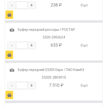
-
+
238 ₽
0 шт.
Ä
1
Буфер передней рессоры / РОСТАР
5320-2902624
-
+
633 ₽
0 шт.
Ä
1
Буфер передний 53205 Евро / ПАО КамАЗ
53205-2803010
-
+
7 510 ₽
0 шт.
Ä