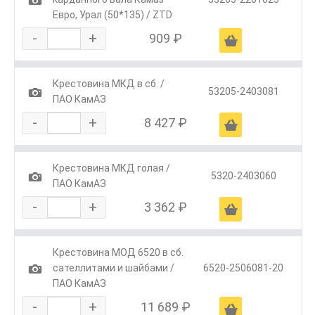
Евро, Урал (50*135) / ZTD
-
+
909 ₽
Ä
Крестовина МКД в сб. /
1
53205-2403081
ПАО КамАЗ
-
+
8 427 ₽
Ä
Крестовина МКД голая /
1
5320-2403060
ПАО КамАЗ
-
+
3 362 ₽
Ä
Крестовина МОД 6520 в сб.
1
сателлитами и шайбами /
6520-2506081-20
ПАО КамАЗ
-
+
11 689 ₽
Ä