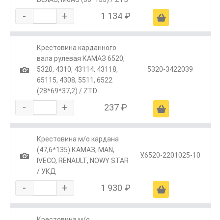
-
+
1 134 ₽
Ä
Крестовина карданного
вала рулевая КАМАЗ 6520,
1
5320, 4310, 43114, 43118,
5320-3422039
65115, 4308, 5511, 6522
(28*69*37,2) / ZTD
-
+
237 ₽
Ä
Крестовина м/о кардана
(47,6*135) КАМАЗ, MAN,
1
У.6520-2201025-10
IVECO, RENAULT, NOWY STAR
/ УКД
-
+
1 930 ₽
Ä
Крестовина м/о