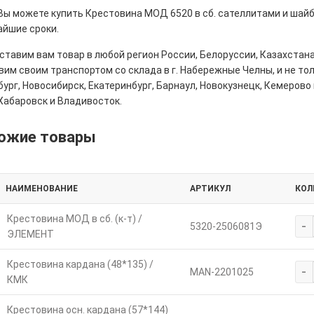
 Вы можете купить Крестовина МОД 6520 в сб. сателлитами и шайб
айшие сроки.
тавим вам товар в любой регион России, Белоруссии, Казахстана
им своим транспортом со склада в г. Набережные Челны, и не толь
ург, Новосибирск, Екатеринбург, Барнаул, Новокузнецк, Кемерово 
Хабаровск и Владивосток.
ожие товары
НАИМЕНОВАНИЕ
АРТИКУЛ
КОЛ
Крестовина МОД в сб. (к-т) /
-
5320-2506081Э
ЭЛЕМЕНТ
Крестовина кардана (48*135) /
-
MAN-2201025
КМК
Крестовина осн. кардана (57*144)