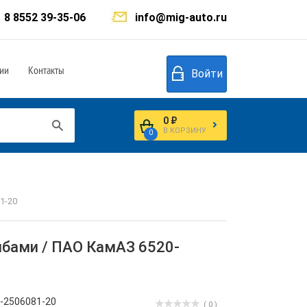
8 8552 39-35-06
info@mig-auto.ru
ии
Контакты
Войти
0 ₽
В КОРЗИНУ
0
1-20
йбами / ПАО КамАЗ 6520-
-2506081-20
( 0 )