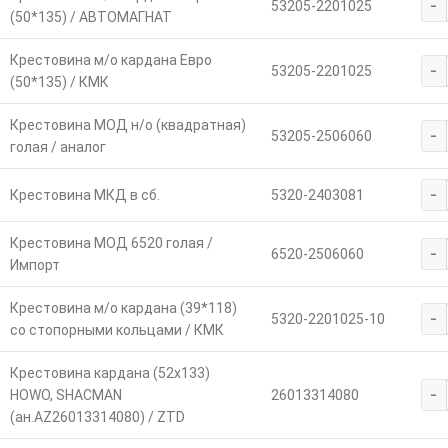
-
53205-2201025
(50*135) / АВТОМАГНАТ
Крестовина м/о кардана Евро
-
53205-2201025
(50*135) / КМК
Крестовина МОД н/о (квадратная)
-
53205-2506060
голая / аналог
-
Крестовина МКД в сб.
5320-2403081
Крестовина МОД 6520 голая /
-
6520-2506060
Импорт
Крестовина м/о кардана (39*118)
-
5320-2201025-10
со стопорными кольцами / КМК
Крестовина кардана (52х133)
-
HOWO, SHACMAN
26013314080
(ан.AZ26013314080) / ZTD