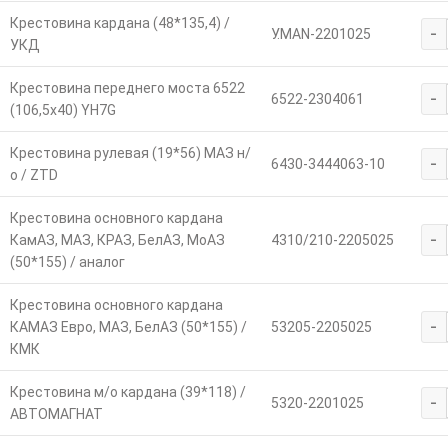
Крестовина кардана (48*135,4) /
-
У.MAN-2201025
УКД
Крестовина переднего моста 6522
-
6522-2304061
(106,5х40) YH7G
Крестовина рулевая (19*56) МАЗ н/
-
6430-3444063-10
о / ZTD
Крестовина основного кардана
-
КамАЗ, МАЗ, КРАЗ, БелАЗ, МоАЗ
4310/210-2205025
(50*155) / аналог
Крестовина основного кардана
-
КАМАЗ Евро, МАЗ, БелАЗ (50*155) /
53205-2205025
КМК
Крестовина м/о кардана (39*118) /
-
5320-2201025
АВТОМАГНАТ