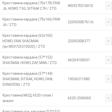
Крестовина кардана (70х178) FAW
-
WG9370310010
J6, HOWO T5G, SITRAK C7H / ZTD
Крестовина кардана (70х166) FAW
-
2205030B761/b
J6 / ZTD
Крестовина кардана (62х160)
-
HOWO, FAW, SHACMAN
2205030B377
(ан.WG9725310020) / ZTD
Крестовина кардана (57*152)
-
А6204100031
SHACMAN, HOWO, DAF, MAN / ZTD
Крестовина кардана (57*144)
-
SHACMAN, SITRAK, HOWO, FAW,
19036311080
DONGFENG / ZTD
Крестовина МОД 6520 голая /
-
6520-2506060
аналог
Крестовина осн. кардана (57*152)