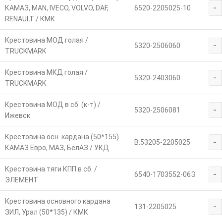
-
КАМАЗ, МАN, IVECO, VOLVO, DAF,
6520-2205025-10
RENAULT / КМК
Крестовина МОД голая /
-
5320-2506060
TRUCKMARK
Крестовина МКД голая /
-
5320-2403060
TRUCKMARK
Крестовина МОД в сб. (к-т) /
-
5320-2506081
Ижевск
Крестовина осн. кардана (50*155)
-
В.53205-2205025
КАМАЗ Евро, МАЗ, БелАЗ / УКД
Крестовина тяги КПП в сб. /
-
6540-1703552-06Э
ЭЛЕМЕНТ
Крестовина основного кардана
-
131-2205025
ЗИЛ, Урал (50*135) / КМК