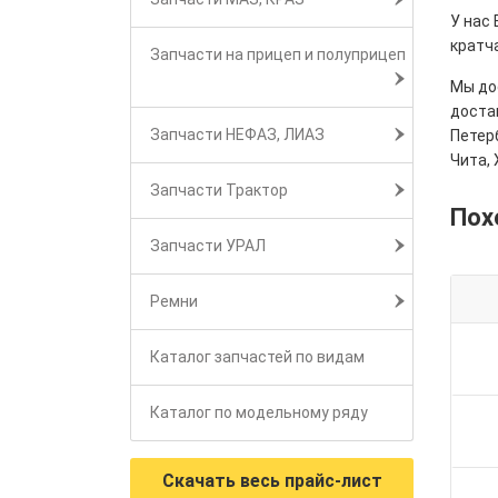
У нас
кратч
Запчасти на прицеп и полуприцеп
Мы дос
достав
Запчасти НЕФАЗ, ЛИАЗ
Петерб
Чита, 
Запчасти Трактор
Пох
Запчасти УРАЛ
Ремни
Каталог запчастей по видам
Каталог по модельному ряду
Скачать весь прайс-лист