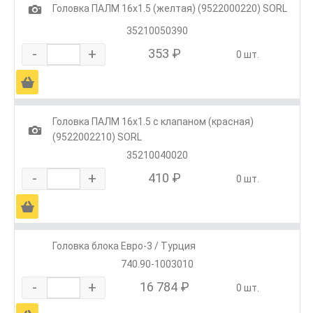
1
Головка ПАЛМ 16х1.5 (желтая) (9522000220) SORL
35210050390
-
+
353 ₽
0 шт.
Ä
Головка ПАЛМ 16х1.5 с клапаном (красная)
1
(9522002210) SORL
35210040020
-
+
410 ₽
0 шт.
Ä
Головка блока Евро-3 / Турция
740.90-1003010
-
+
16 784 ₽
0 шт.