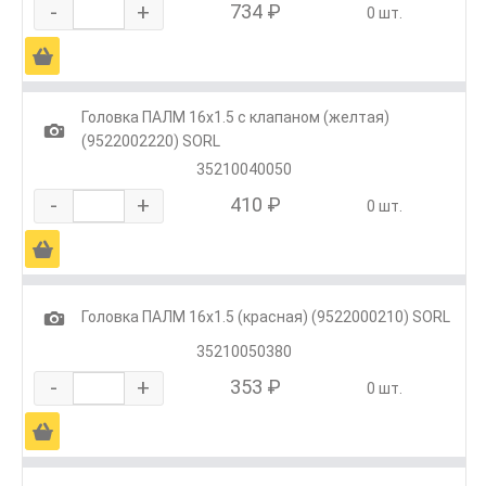
-
+
734 ₽
0 шт.
Ä
Головка ПАЛМ 16х1.5 с клапаном (желтая)
1
(9522002220) SORL
35210040050
-
+
410 ₽
0 шт.
Ä
1
Головка ПАЛМ 16х1.5 (красная) (9522000210) SORL
35210050380
-
+
353 ₽
0 шт.
Ä