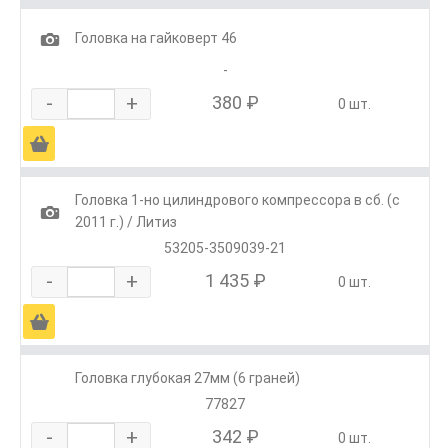
1
Головка на гайковерт 46
-
-
+
380 ₽
0 шт.
Ä
Головка 1-но цилиндрового компрессора в сб. (с
1
2011 г.) / Литиз
53205-3509039-21
-
+
1 435 ₽
0 шт.
Ä
Головка глубокая 27мм (6 граней)
77827
-
+
342 ₽
0 шт.