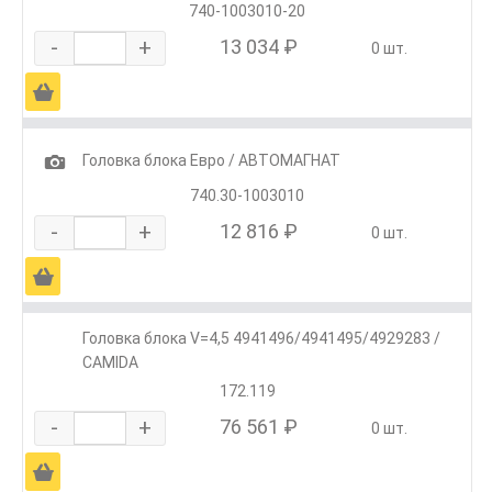
740-1003010-20
-
+
13 034 ₽
0 шт.
Ä
1
Головка блока Евро / АВТОМАГНАТ
740.30-1003010
-
+
12 816 ₽
0 шт.
Ä
Головка блока V=4,5 4941496/4941495/4929283 /
CAMIDA
172.119
-
+
76 561 ₽
0 шт.
Ä