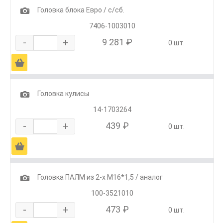
1
Головка блока Евро / с/сб.
7406-1003010
-
+
9 281 ₽
0 шт.
Ä
1
Головка кулисы
14-1703264
-
+
439 ₽
0 шт.
Ä
1
Головка ПАЛМ из 2-х М16*1,5 / аналог
100-3521010
-
+
473 ₽
0 шт.