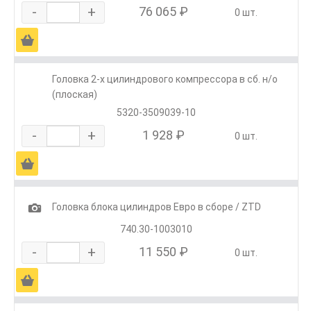
-
+
76 065 ₽
0 шт.
Ä
Головка 2-х цилиндрового компрессора в сб. н/о
(плоская)
5320-3509039-10
-
+
1 928 ₽
0 шт.
Ä
1
Головка блока цилиндров Евро в сборе / ZTD
740.30-1003010
-
+
11 550 ₽
0 шт.
Ä