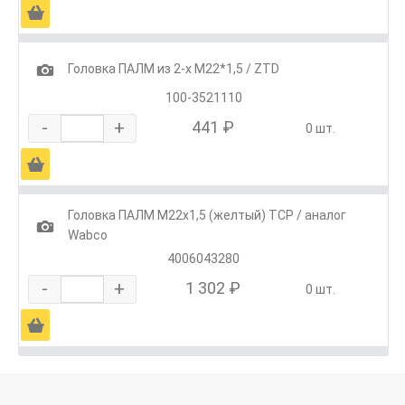
Ä
1
Головка ПАЛМ из 2-х М22*1,5 / ZTD
100-3521110
-
+
441 ₽
0 шт.
Ä
Головка ПАЛМ М22х1,5 (желтый) ТСР / аналог
1
Wabco
4006043280
-
+
1 302 ₽
0 шт.
Ä