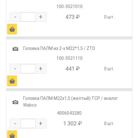
100-3521010
-
+
473 ₽
0 шт.
Ä
1
Головка ПАЛМ из 2-х М22*1,5 / ZTD
100-3521110
-
+
441 ₽
0 шт.
Ä
Головка ПАЛМ М22х1,5 (желтый) ТСР / аналог
1
Wabco
4006043280
-
+
1 302 ₽
0 шт.
Ä