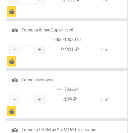
Ä
1
Головка блока Евро / с/сб.
7406-1003010
-
+
9 281 ₽
0 шт.
Ä
1
Головка кулисы
14-1703264
-
+
439 ₽
0 шт.
Ä
1
Головка ПАЛМ из 2-х М16*1,5 / аналог