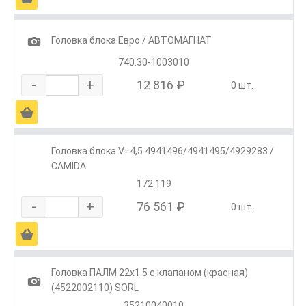
1
Головка блока Евро / АВТОМАГНАТ
740.30-1003010
-
+
12 816 ₽
0 шт.
Ä
Головка блока V=4,5 4941496/4941495/4929283 /
CAMIDA
172.119
-
+
76 561 ₽
0 шт.
Ä
Головка ПАЛМ 22х1.5 с клапаном (красная)
1
(4522002110) SORL
35210040010