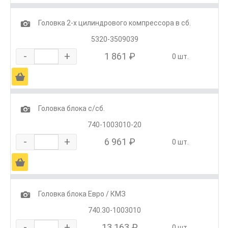
1
Головка 2-х цилиндрового компрессора в сб.
5320-3509039
-
+
1 861 ₽
0 шт.
Ä
1
Головка блока с/сб.
740-1003010-20
-
+
6 961 ₽
0 шт.
Ä
1
Головка блока Евро / КМЗ
740.30-1003010
-
+
13 163 ₽
0 шт.