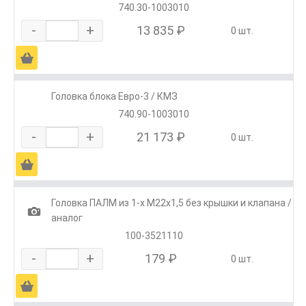
740.30-1003010
-
+
13 835 ₽
0 шт.
Ä
Головка блока Евро-3 / КМЗ
740.90-1003010
-
+
21 173 ₽
0 шт.
Ä
Головка ПАЛМ из 1-х М22х1,5 без крышки и клапана /
1
аналог
100-3521110
-
+
179 ₽
0 шт.
Ä