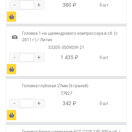
-
+
380 ₽
0 шт.
Ä
Головка 1-но цилиндрового компрессора в сб. (с
1
2011 г.) / Литиз
53205-3509039-21
-
+
1 435 ₽
0 шт.
Ä
Головка глубокая 27мм (6 граней)
77827
-
+
342 ₽
0 шт.
Ä
Головка блока цилиндров 6CT C220.245.300 в сб. /