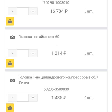
740.90-1003010
-
+
16 784 ₽
0 шт.
Ä
1
Головка на гайковерт 60
-
-
+
1 214 ₽
0 шт.
Ä
Головка 1-но цилиндрового компрессора в сб. /
1
Литиз
53205-3509039
-
+
1 435 ₽
0 шт.
Ä