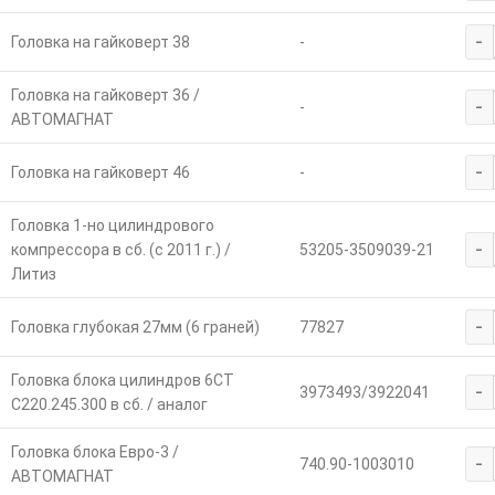
-
Головка на гайковерт 38
-
Головка на гайковерт 36 /
-
-
АВТОМАГНАТ
-
Головка на гайковерт 46
-
Головка 1-но цилиндрового
-
компрессора в сб. (с 2011 г.) /
53205-3509039-21
Литиз
-
Головка глубокая 27мм (6 граней)
77827
Головка блока цилиндров 6CT
-
3973493/3922041
C220.245.300 в сб. / аналог
Головка блока Евро-3 /
-
740.90-1003010
АВТОМАГНАТ