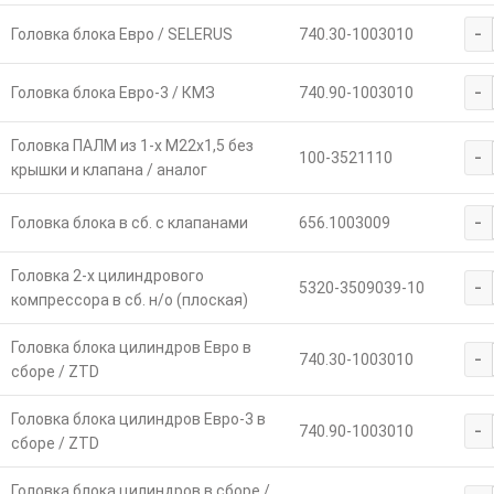
-
Головка блока Евро / SELERUS
740.30-1003010
-
Головка блока Евро-3 / КМЗ
740.90-1003010
Головка ПАЛМ из 1-х М22х1,5 без
-
100-3521110
крышки и клапана / аналог
-
Головка блока в сб. с клапанами
656.1003009
Головка 2-х цилиндрового
-
5320-3509039-10
компрессора в сб. н/о (плоская)
Головка блока цилиндров Евро в
-
740.30-1003010
сборе / ZTD
Головка блока цилиндров Евро-3 в
-
740.90-1003010
сборе / ZTD
Головка блока цилиндров в сборе /