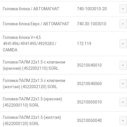
-
Головка блока / АВТОМАГНАТ
740-1003010-20
-
Головка блока Евро / АВТОМАГНАТ
740.30-1003010
Головка блока V=4,5
-
4941496/4941495/4929283 /
172.119
CAMIDA
Головка ПАЛМ 22х1.5 с клапаном
-
35210040010
(красная) (4522002110) SORL
Головка ПАЛМ 22х1.5 с клапаном
-
35210040060
(желтая) (4522002120) SORL
Головка ПАЛМ 22х1.5 (красная)
-
35210050010
(4522000110) SORL
Головка ПАЛМ 22х1.5 (желтая)
-
35210050040
(4522000120) SORL