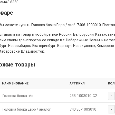
КамАЗ 6350
оваре
Вы можете купить Головка блока Евро / с/сб. 7406-1003010. Поста
тавим вам товар в любой регион России, Белоруссии, Казахстана
им своим транспортом со склада в г. Набережные Челны, и не толь
ург, Новосибирск, Екатеринбург, Барнаул, Новокузнецк, Кемерово 
Хабаровск и Владивосток.
ожие товары
НАИМЕНОВАНИЕ
АРТИКУЛ
КОЛ
-
Головка блока н/о
238-1003010-G2
-
Головка блока Евро / аналог
740.30-1003010