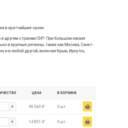
вка в кратчайшие сроки.
 и другим странам СНГ!. При большом заказе
ко в крупные регионы, такие как Москва, Санкт-
но и в любой другой, включая Крым, Иркутск,
ИЧЕСТВО
ЦЕНА
В КОРЗИНЕ
+
Ä
49 560 ₽
0 шт.
+
Ä
14 851 ₽
0 шт.