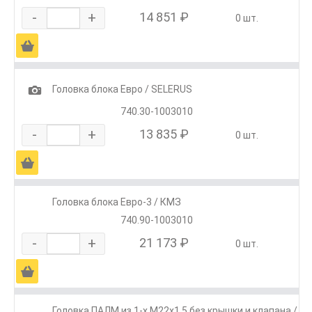
-
+
14 851 ₽
0 шт.
Ä
1
Головка блока Евро / SELERUS
740.30-1003010
-
+
13 835 ₽
0 шт.
Ä
Головка блока Евро-3 / КМЗ
740.90-1003010
-
+
21 173 ₽
0 шт.
Ä
Головка ПАЛМ из 1-х М22х1,5 без крышки и клапана /