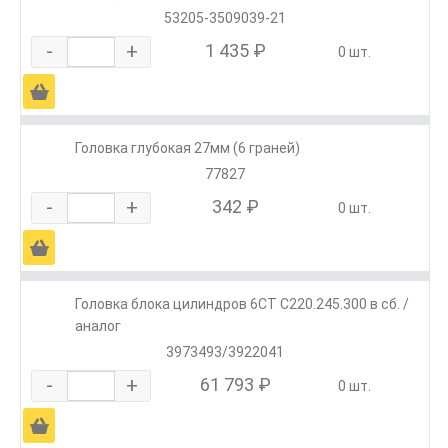
53205-3509039-21
-
+
1 435 ₽
0 шт.
Ä
Головка глубокая 27мм (6 граней)
77827
-
+
342 ₽
0 шт.
Ä
Головка блока цилиндров 6CT C220.245.300 в сб. /
аналог
3973493/3922041
-
+
61 793 ₽
0 шт.
Ä