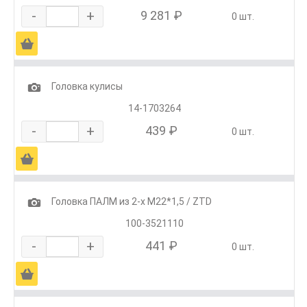
-
+
9 281 ₽
0 шт.
Ä
1
Головка кулисы
14-1703264
-
+
439 ₽
0 шт.
Ä
1
Головка ПАЛМ из 2-х М22*1,5 / ZTD
100-3521110
-
+
441 ₽
0 шт.
Ä