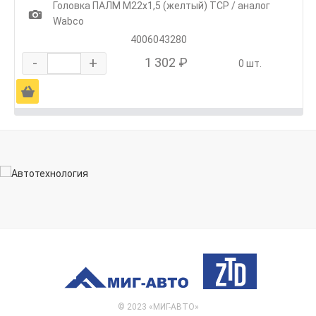
Головка ПАЛМ М22х1,5 (желтый) ТСР / аналог
1
Wabco
4006043280
-
+
1 302 ₽
0 шт.
Ä
© 2023 «МИГ-АВТО»