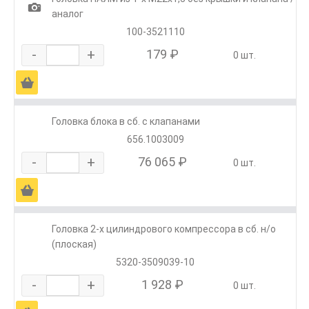
1
аналог
100-3521110
-
+
179 ₽
0 шт.
Ä
Головка блока в сб. с клапанами
656.1003009
-
+
76 065 ₽
0 шт.
Ä
Головка 2-х цилиндрового компрессора в сб. н/о
(плоская)
5320-3509039-10
-
+
1 928 ₽
0 шт.