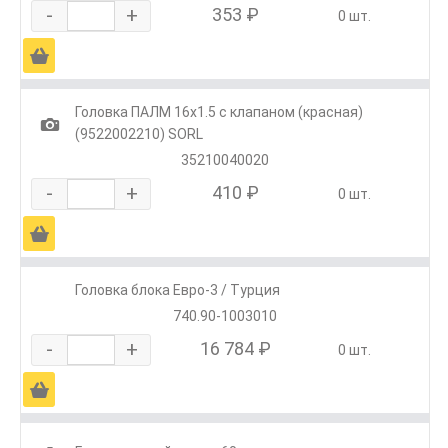
-
+
353 ₽
0 шт.
Ä
Головка ПАЛМ 16х1.5 с клапаном (красная)
1
(9522002210) SORL
35210040020
-
+
410 ₽
0 шт.
Ä
Головка блока Евро-3 / Турция
740.90-1003010
-
+
16 784 ₽
0 шт.
Ä