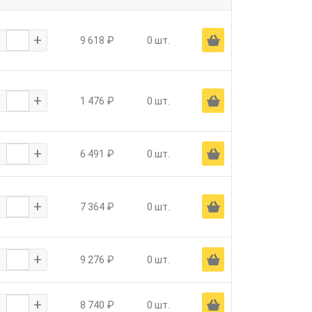
-
+
Ä
9 618 ₽
0 шт.
-
+
Ä
1 476 ₽
0 шт.
-
+
Ä
6 491 ₽
0 шт.
-
+
Ä
7 364 ₽
0 шт.
-
+
Ä
9 276 ₽
0 шт.
-
+
Ä
8 740 ₽
0 шт.