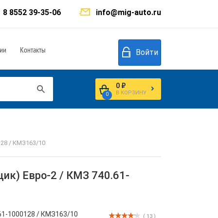
8 8552 39-35-06
info@mig-auto.ru
ии
Контакты
Войти
0 ₽
В КОРЗИНУ
0
28 / КМЗ163/10
ик) Евро-2 / КМЗ 740.61-
61-1000128 / КМЗ163/10
( 13 )