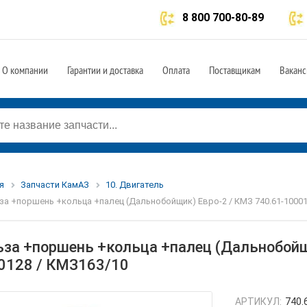
8 800 700-80-89
О компании
Гарантии и доставка
Оплата
Поставщикам
Ваканс
я
Запчасти КамАЗ
10. Двигатель
за +поршень +кольца +палец (Дальнобойщик) Евро-2 / КМЗ 740.61-10001
ьза +поршень +кольца +палец (Дальнобойщ
0128 / КМЗ163/10
АРТИКУЛ:
740.