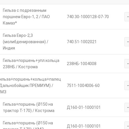
Гильза с подрезанным
поршнем Евро-1, 2 / ПАО
740.30-1000128-07-70
Камаз*
Гильза Евро-2,3
(молибденированная) /
740.51-1002021
Индия
Гильза+поршень+упл.кольца
238НБ-1004008
238НБ / Кострома
ильза+поршень+кольца+палец
Дальнобойщик ПРЕМИУМ) /
7511-1004006-60
КМЗ
Гильза+поршень (Ø150 на
Д160-01-1000101
трактор Т-170) / Кострома
Гильза+поршень (Ø150 на
Д160-01-1000101