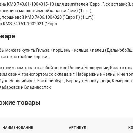
нь КМЗ 740.61-1004015-10 (для двигателей "Евро II", со вставкой,
. ширина маслосъёмной канавки 4 мм) (1 шт.)
 поршневой КМЗ 7406.1004020 ("Евро I") (1 шт.)
а КМЗ 740.51-1002021 ("Евро
оваре
 Вы можете купить Гильза +поршень +кольца +палец (Дальнобойщик
вка в кратчайшие сроки.
тавим вам товар в любой регион России, Белоруссии, Казахстана
им своим транспортом со склада в г. Набережные Челны, и не толь
ург, Новосибирск, Екатеринбург, Барнаул, Новокузнецк, Кемерово 
Хабаровск и Владивосток.
ожие товары
НАИМЕНОВАНИЕ
АРТИКУЛ
К