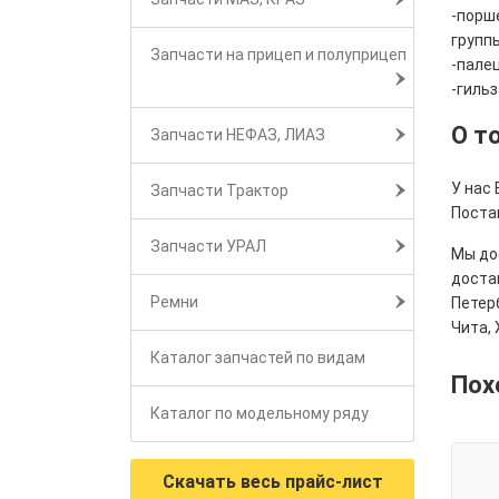
-порше
группы
Запчасти на прицеп и полуприцеп
-палец
-гильз
О т
Запчасти НЕФАЗ, ЛИАЗ
У нас
Запчасти Трактор
Поста
Запчасти УРАЛ
Мы дос
достав
Ремни
Петерб
Чита, 
Каталог запчастей по видам
Пох
Каталог по модельному ряду
Скачать весь прайс-лист