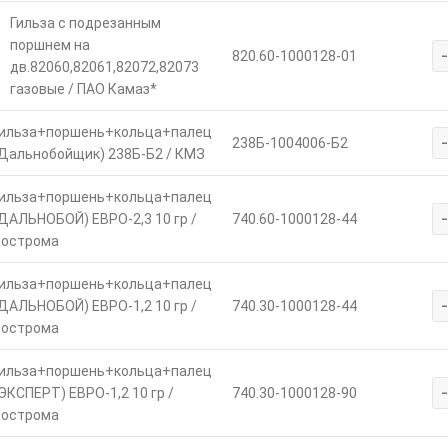
Гильза с подрезанным
поршнем на
820.60-1000128-01
дв.82060,82061,82072,82073
газовые / ПАО Камаз*
ильза+поршень+кольца+палец
238Б-1004006-Б2
Дальнобойщик) 238Б-Б2 / КМЗ
ильза+поршень+кольца+палец
ДАЛЬНОБОЙ) ЕВРО-2,3 10 гр /
740.60-1000128-44
острома
ильза+поршень+кольца+палец
ДАЛЬНОБОЙ) ЕВРО-1,2 10 гр /
740.30-1000128-44
острома
ильза+поршень+кольца+палец
ЭКСПЕРТ) ЕВРО-1,2 10 гр /
740.30-1000128-90
острома