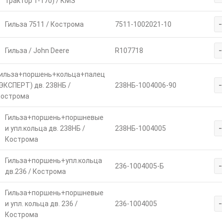
трактор Т-170) / КМЗ
Гильза 7511 / Кострома
7511-1002021-10
Гильза / John Deere
R107718
ильза+поршень+кольца+палец
ЭКСПЕРТ) дв. 238НБ /
238НБ-1004006-90
острома
Гильза+поршень+поршневые
и упл.кольца дв. 238НБ /
238НБ-1004005
Кострома
Гильза+поршень+упл.кольца
236-1004005-Б
дв.236 / Кострома
Гильза+поршень+поршневые
и упл. кольца дв. 236 /
236-1004005
Кострома