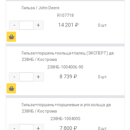
Гильза / John Deere
R107718
-
+
14 201 ₽
0 шт.
Ä
Гильза+поршень+кольца+палец (ЭКСПЕРТ) дв.
238НБ / Кострома
238НБ-1004006-90
-
+
8 739 ₽
0 шт.
Ä
Гильза+поршень+поршневые и упл.кольца дв.
238НБ / Кострома
238НБ-1004005
-
+
7 800 ₽
0 шт.