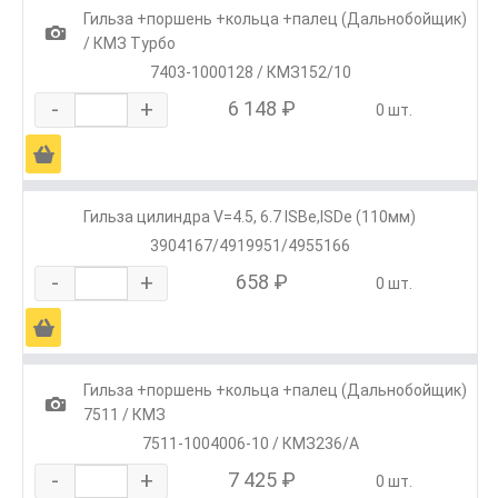
Гильза +поршень +кольца +палец (Дальнобойщик)
1
/ КМЗ Турбо
7403-1000128 / КМЗ152/10
-
+
6 148 ₽
0 шт.
Ä
Гильза цилиндра V=4.5, 6.7 ISBe,ISDe (110мм)
3904167/4919951/4955166
-
+
658 ₽
0 шт.
Ä
Гильза +поршень +кольца +палец (Дальнобойщик)
1
7511 / КМЗ
7511-1004006-10 / КМЗ236/А
-
+
7 425 ₽
0 шт.