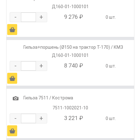
Д160-01-1000101
-
+
9 276 ₽
0 шт.
Ä
Гильза+поршень (Ø150 на трактор Т-170) / КМЗ
Д160-01-1000101
-
+
8 740 ₽
0 шт.
Ä
1
Гильза 7511 / Кострома
7511-1002021-10
-
+
3 221 ₽
0 шт.
Ä