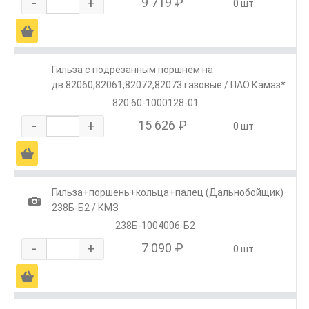
-
+
9 719 ₽
0 шт.
Ä
Гильза с подрезанным поршнем на
дв.82060,82061,82072,82073 газовые / ПАО Камаз*
820.60-1000128-01
-
+
15 626 ₽
0 шт.
Ä
Гильза+поршень+кольца+палец (Дальнобойщик)
1
238Б-Б2 / КМЗ
238Б-1004006-Б2
-
+
7 090 ₽
0 шт.
Ä