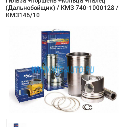
Гильза +поршень +кольца +палец
(Дальнобойщик) / КМЗ 740-1000128 /
КМЗ146/10