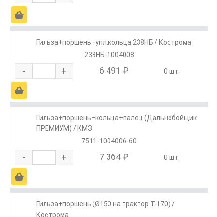
Ä
Гильза+поршень+упл.кольца 238НБ / Кострома
238НБ-1004008
-
+
6 491 ₽
0 шт.
Ä
Гильза+поршень+кольца+палец (Дальнобойщик
ПРЕМИУМ) / КМЗ
7511-1004006-60
-
+
7 364 ₽
0 шт.
Ä
Гильза+поршень (Ø150 на трактор Т-170) /
Кострома