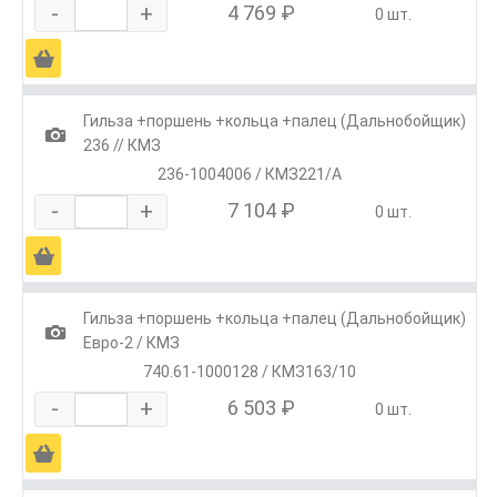
-
+
4 769 ₽
0 шт.
Ä
Гильза +поршень +кольца +палец (Дальнобойщик)
1
236 // КМЗ
236-1004006 / КМЗ221/А
-
+
7 104 ₽
0 шт.
Ä
Гильза +поршень +кольца +палец (Дальнобойщик)
1
Евро-2 / КМЗ
740.61-1000128 / КМЗ163/10
-
+
6 503 ₽
0 шт.
Ä