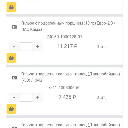
Ä
Гильза с подрезанным поршнем (10 гр) Евро-2,3 /
1
ПАО Камаз
740.60-1000128-07
-
+
11 217 ₽
0 шт.
Ä
Гильза +поршень +кольца +палец (Дальнобойщик)
1
(-50) / КМЗ
7511-1004006-50
-
+
7 425 ₽
0 шт.
Ä
Гильза +поршень +кольца +палец (Дальнобойщик)