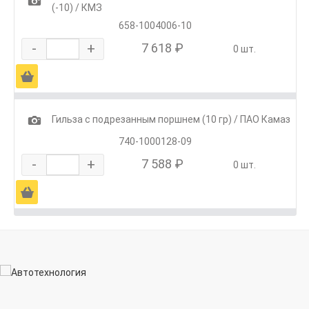
1
(-10) / КМЗ
658-1004006-10
-
+
7 618 ₽
0 шт.
Ä
1
Гильза с подрезанным поршнем (10 гр) / ПАО Камаз
740-1000128-09
-
+
7 588 ₽
0 шт.
Ä