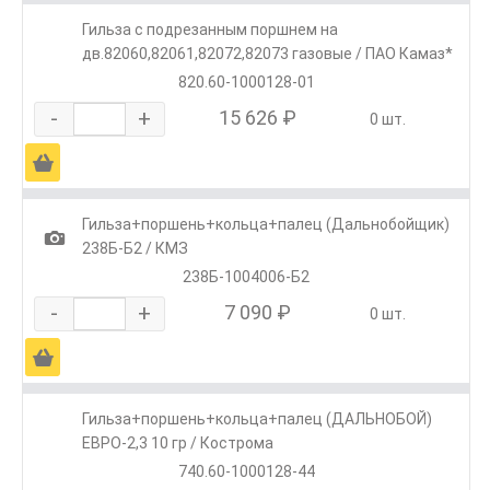
Гильза с подрезанным поршнем на
дв.82060,82061,82072,82073 газовые / ПАО Камаз*
820.60-1000128-01
-
+
15 626 ₽
0 шт.
Ä
Гильза+поршень+кольца+палец (Дальнобойщик)
1
238Б-Б2 / КМЗ
238Б-1004006-Б2
-
+
7 090 ₽
0 шт.
Ä
Гильза+поршень+кольца+палец (ДАЛЬНОБОЙ)
ЕВРО-2,3 10 гр / Кострома
740.60-1000128-44