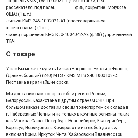
-поршень КМЗ Д65.1004021-1 (без вставки, без
рассекателя, под палец ф38, покрытие "Molykote"
США) (1 шт.)
-гильза КМЗ 245-1002021-А1 (плосковершинное
хонингование) (1 шт)
-палец поршневой КМЗ К50-1004042-А2 (ф 38) (упрочнённый
ТВЧ
О товаре
У нас Вы можете купить Гильза +поршень +кольца +палец
(Дальнобойщик) (240) МТЗ / КМЗ МТЗ 240.1000108-С.
Поставка в кратчайшие сроки.
Мы доставим вам товар в любой регион России,
Белоруссии, Казахстана и другим странам СНГ!. При
большом заказе доставим своим транспортом со склада в
г. Набережные Челны, и не только в крупные регионы, такие
как Москва, Санкт-Петербург, Новосибирск, Екатеринбург,
Барнаул, Новокузнецк, Кемерово но и в любой другой,
включая Крым, Иркутск, Чита, Хабаровск и Владивосток.