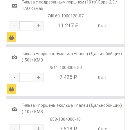
Гильза с подрезанным поршнем (10 гр) Евро-2,3 /
1
ПАО Камаз
740.60-1000128-07
-
+
11 217 ₽
0 шт.
Ä
Гильза +поршень +кольца +палец (Дальнобойщик)
1
(-50) / КМЗ
7511-1004006-50
-
+
7 425 ₽
0 шт.
Ä
Гильза +поршень +кольца +палец (Дальнобойщик)
1
(-10) / КМЗ
658-1004006-10
-
+
7 618 ₽
0 шт.