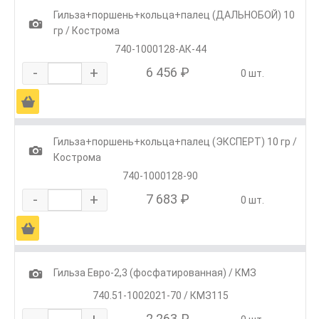
Гильза+поршень+кольца+палец (ДАЛЬНОБОЙ) 10
1
гр / Кострома
740-1000128-АК-44
-
+
6 456 ₽
0 шт.
Ä
Гильза+поршень+кольца+палец (ЭКСПЕРТ) 10 гр /
1
Кострома
740-1000128-90
-
+
7 683 ₽
0 шт.
Ä
1
Гильза Евро-2,3 (фосфатированная) / КМЗ
740.51-1002021-70 / КМЗ115
-
+
2 263 ₽