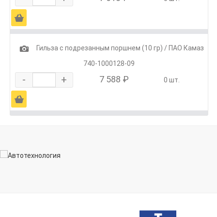
Ä
1
Гильза с подрезанным поршнем (10 гр) / ПАО Камаз
740-1000128-09
-
+
7 588 ₽
0 шт.
Ä