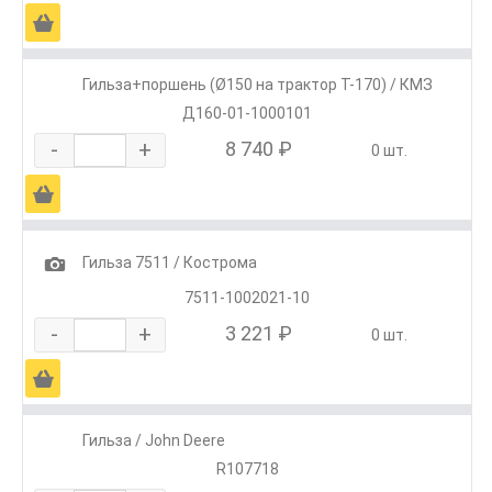
Ä
Гильза+поршень (Ø150 на трактор Т-170) / КМЗ
Д160-01-1000101
-
+
8 740 ₽
0 шт.
Ä
1
Гильза 7511 / Кострома
7511-1002021-10
-
+
3 221 ₽
0 шт.
Ä
Гильза / John Deere
R107718