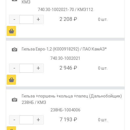
КМЗ
740.30-1002021-70 / КМЗ112
-
+
2 208 ₽
0 шт.
Ä
1
Гильза Евро-1,2 (К000918292) / ПАО КамАЗ*
740.30-1002021
-
+
2 946 ₽
0 шт.
Ä
Гильза +поршень +кольца +палец (Дальнобойщик)
1
238НБ / КМЗ
238НБ-1004006
-
+
7 193 ₽
0 шт.