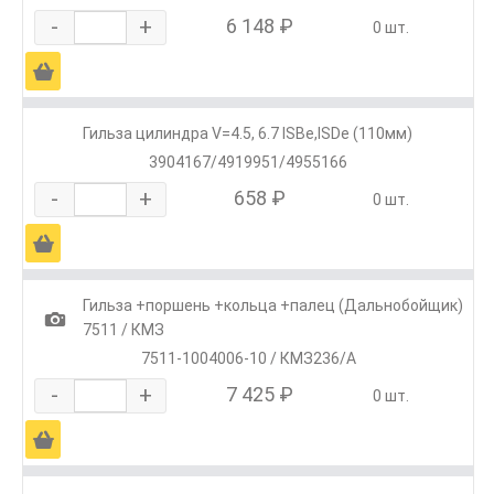
-
+
6 148 ₽
0 шт.
Ä
Гильза цилиндра V=4.5, 6.7 ISBe,ISDe (110мм)
3904167/4919951/4955166
-
+
658 ₽
0 шт.
Ä
Гильза +поршень +кольца +палец (Дальнобойщик)
1
7511 / КМЗ
7511-1004006-10 / КМЗ236/А
-
+
7 425 ₽
0 шт.
Ä