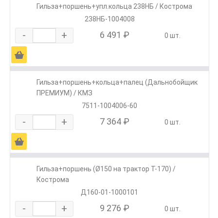
Гильза+поршень+упл.кольца 238НБ / Кострома
238НБ-1004008
-
+
6 491 ₽
0 шт.
Ä
Гильза+поршень+кольца+палец (Дальнобойщик
ПРЕМИУМ) / КМЗ
7511-1004006-60
-
+
7 364 ₽
0 шт.
Ä
Гильза+поршень (Ø150 на трактор Т-170) /
Кострома
Д160-01-1000101
-
+
9 276 ₽
0 шт.