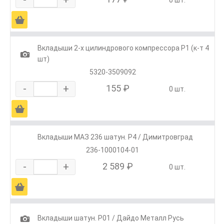
Ä
Вкладыши 2-х цилиндрового компрессора Р1 (к-т 4
1
шт)
5320-3509092
-
+
155 ₽
0 шт.
Ä
Вкладыши МАЗ 236 шатун. Р4 / Димитровград
236-1000104-01
-
+
2 589 ₽
0 шт.
Ä
1
Вкладыши шатун. Р01 / Дайдо Металл Русь