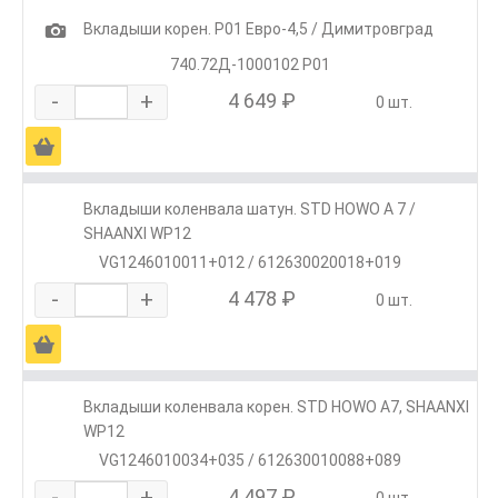
1
Вкладыши корен. Р01 Евро-4,5 / Димитровград
740.72Д-1000102 Р01
-
+
4 649 ₽
0 шт.
Ä
Вкладыши коленвала шатун. STD HOWO A 7 /
SHAANXI WP12
VG1246010011+012 / 612630020018+019
-
+
4 478 ₽
0 шт.
Ä
Вкладыши коленвала корен. STD HOWO A7, SHAANXI
WP12
VG1246010034+035 / 612630010088+089
-
+
4 497 ₽
0 шт.