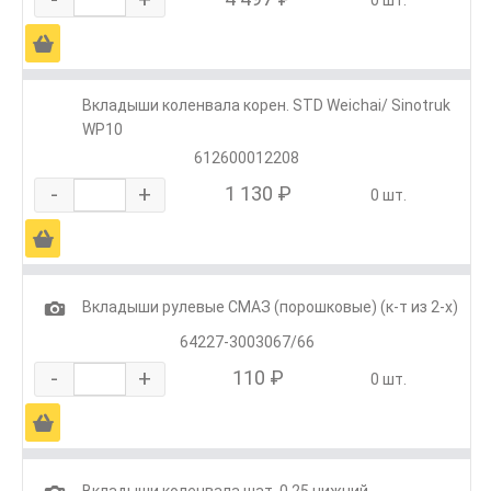
Ä
Вкладыши коленвала корен. STD Weichai/ Sinotruk
WP10
612600012208
-
+
1 130 ₽
0 шт.
Ä
1
Вкладыши рулевые СМАЗ (порошковые) (к-т из 2-х)
64227-3003067/66
-
+
110 ₽
0 шт.
Ä
Вкладыши коленвала шат. 0,25 нижний