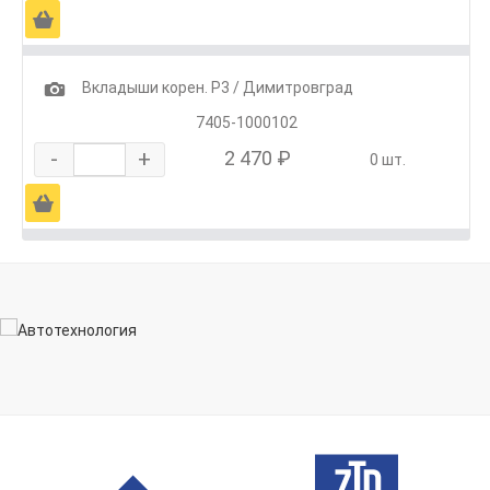
Ä
1
Вкладыши корен. Р3 / Димитровград
7405-1000102
-
+
2 470 ₽
0 шт.
Ä