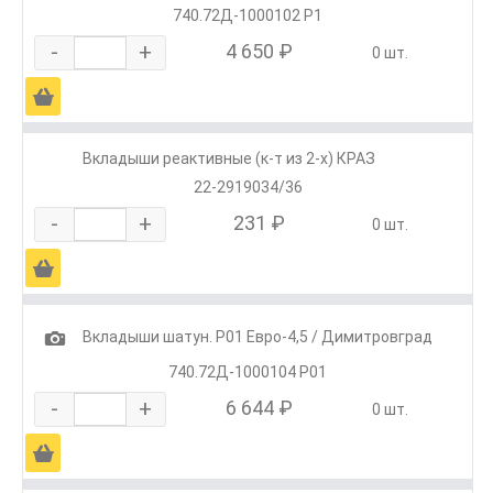
740.72Д-1000102 Р1
-
+
4 650 ₽
0 шт.
Ä
Вкладыши реактивные (к-т из 2-х) КРАЗ
22-2919034/36
-
+
231 ₽
0 шт.
Ä
1
Вкладыши шатун. Р01 Евро-4,5 / Димитровград
740.72Д-1000104 Р01
-
+
6 644 ₽
0 шт.
Ä