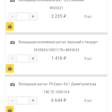
1
4955521
-
+
2 235 ₽
0 шт.
Ä
1
Вкладыши коленвала шатун. верхний стандарт
3939859/3901170+4893693
-
+
1 418 ₽
0 шт.
Ä
1
Вкладыши шатун. Р0 Евро-4,5 / Димитровград
740.72-1000104
-
+
6 644 ₽
0 шт.
Ä